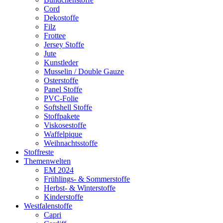
Cord
Dekostoffe
Filz
Frottee
Jersey Stoffe
Jute
Kunstleder
Musselin / Double Gauze
Osterstoffe
Panel Stoffe
PVC-Folie
Softshell Stoffe
Stoffpakete
Viskosestoffe
Waffelpique
Weihnachtsstoffe
Stoffreste
Themenwelten
EM 2024
Frühlings- & Sommerstoffe
Herbst- & Winterstoffe
Kinderstoffe
Westfalenstoffe
Capri