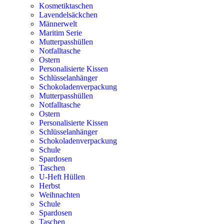
Kosmetiktaschen
Lavendelsäckchen
Männerwelt
Maritim Serie
Mutterpasshüllen
Notfalltasche
Ostern
Personalisierte Kissen
Schlüsselanhänger
Schokoladenverpackung
Mutterpasshüllen
Notfalltasche
Ostern
Personalisierte Kissen
Schlüsselanhänger
Schokoladenverpackung
Schule
Spardosen
Taschen
U-Heft Hüllen
Herbst
Weihnachten
Schule
Spardosen
Taschen