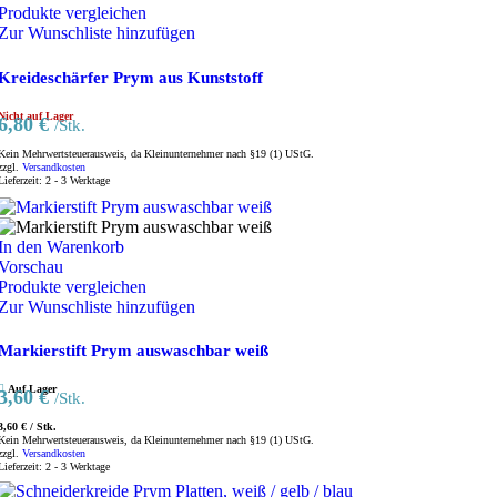
Produkte vergleichen
Zur Wunschliste hinzufügen
Kreideschärfer Prym aus Kunststoff
Nicht auf Lager
6,80
€
/Stk.
Kein Mehrwertsteuerausweis, da Kleinunternehmer nach §19 (1) UStG.
zzgl.
Versandkosten
Lieferzeit:
2 - 3 Werktage
In den Warenkorb
Vorschau
Produkte vergleichen
Zur Wunschliste hinzufügen
Markierstift Prym auswaschbar weiß
Auf Lager
3,60
€
/Stk.
3,60
€
/
Stk.
Kein Mehrwertsteuerausweis, da Kleinunternehmer nach §19 (1) UStG.
zzgl.
Versandkosten
Lieferzeit:
2 - 3 Werktage