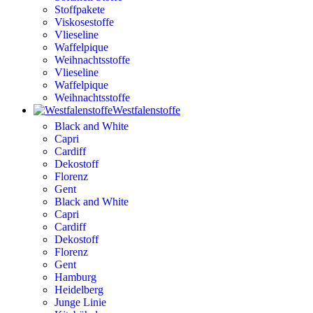
Stoffpakete
Viskosestoffe
Vlieseline
Waffelpique
Weihnachtsstoffe
Vlieseline
Waffelpique
Weihnachtsstoffe
Westfalenstoffe
Black and White
Capri
Cardiff
Dekostoff
Florenz
Gent
Black and White
Capri
Cardiff
Dekostoff
Florenz
Gent
Hamburg
Heidelberg
Junge Linie