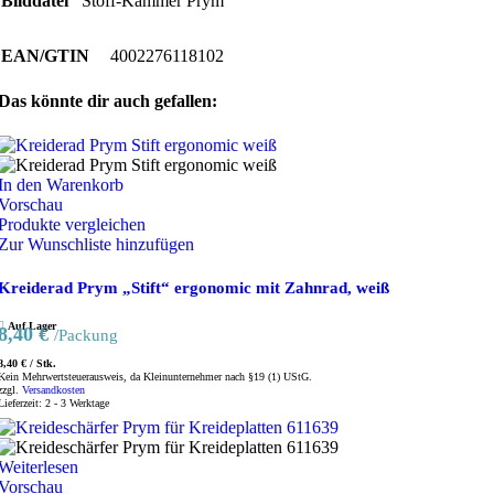
Bilddatei
Stoff-Kammer Prym
EAN/GTIN
4002276118102
Das könnte dir auch gefallen:
In den Warenkorb
Vorschau
Produkte vergleichen
Zur Wunschliste hinzufügen
Kreiderad Prym „Stift“ ergonomic mit Zahnrad, weiß
Auf Lager
8,40
€
/Packung
8,40
€
/
Stk.
Kein Mehrwertsteuerausweis, da Kleinunternehmer nach §19 (1) UStG.
zzgl.
Versandkosten
Lieferzeit:
2 - 3 Werktage
Weiterlesen
Vorschau