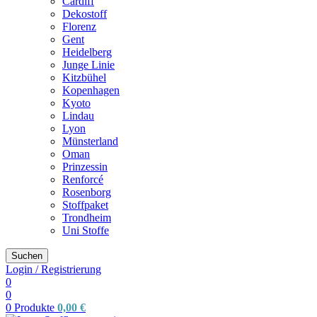
Cardiff
Dekostoff
Florenz
Gent
Heidelberg
Junge Linie
Kitzbühel
Kopenhagen
Kyoto
Lindau
Lyon
Münsterland
Oman
Prinzessin
Renforcé
Rosenborg
Stoffpaket
Trondheim
Uni Stoffe
Suchen
Login / Registrierung
0
0
0
Produkte
0,00
€