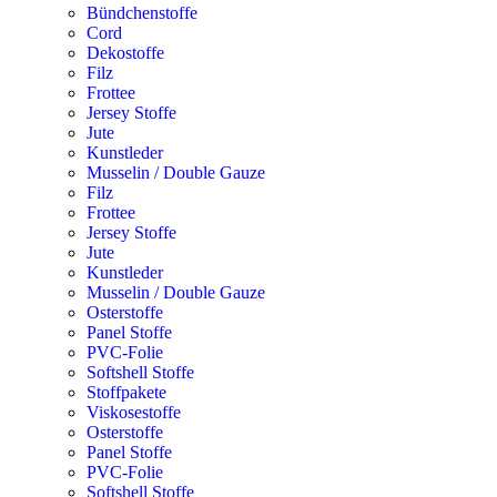
Bündchenstoffe
Cord
Dekostoffe
Filz
Frottee
Jersey Stoffe
Jute
Kunstleder
Musselin / Double Gauze
Filz
Frottee
Jersey Stoffe
Jute
Kunstleder
Musselin / Double Gauze
Osterstoffe
Panel Stoffe
PVC-Folie
Softshell Stoffe
Stoffpakete
Viskosestoffe
Osterstoffe
Panel Stoffe
PVC-Folie
Softshell Stoffe