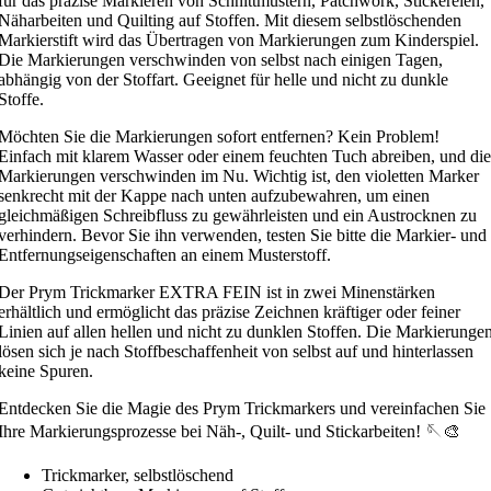
für das präzise Markieren von Schnittmustern, Patchwork, Stickereien,
Näharbeiten und Quilting auf Stoffen. Mit diesem selbstlöschenden
Markierstift wird das Übertragen von Markierungen zum Kinderspiel.
Die Markierungen verschwinden von selbst nach einigen Tagen,
abhängig von der Stoffart. Geeignet für helle und nicht zu dunkle
Stoffe.
Möchten Sie die Markierungen sofort entfernen? Kein Problem!
Einfach mit klarem Wasser oder einem feuchten Tuch abreiben, und die
Markierungen verschwinden im Nu. Wichtig ist, den violetten Marker
senkrecht mit der Kappe nach unten aufzubewahren, um einen
gleichmäßigen Schreibfluss zu gewährleisten und ein Austrocknen zu
verhindern. Bevor Sie ihn verwenden, testen Sie bitte die Markier- und
Entfernungseigenschaften an einem Musterstoff.
Der Prym Trickmarker EXTRA FEIN ist in zwei Minenstärken
erhältlich und ermöglicht das präzise Zeichnen kräftiger oder feiner
Linien auf allen hellen und nicht zu dunklen Stoffen. Die Markierunge
lösen sich je nach Stoffbeschaffenheit von selbst auf und hinterlassen
keine Spuren.
Entdecken Sie die Magie des Prym Trickmarkers und vereinfachen Sie
Ihre Markierungsprozesse bei Näh-, Quilt- und Stickarbeiten! 🪡🎨
Trickmarker, selbstlöschend