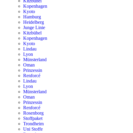
Kitzbühel
Kopenhagen
Kyoto
Hamburg
Heidelberg
Junge Linie
Kitzbühel
Kopenhagen
Kyoto
Lindau
Lyon
Münsterland
Oman
Prinzessin
Renforcé
Lindau
Lyon
Münsterland
Oman
Prinzessin
Renforcé
Rosenborg
Stoffpaket
Trondheim
Uni Stoffe