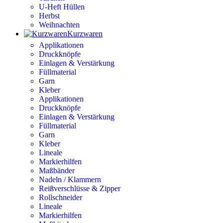
U-Heft Hüllen
Herbst
Weihnachten
Kurzwaren
Applikationen
Druckknöpfe
Einlagen & Verstärkung
Füllmaterial
Garn
Kleber
Applikationen
Druckknöpfe
Einlagen & Verstärkung
Füllmaterial
Garn
Kleber
Lineale
Markierhilfen
Maßbänder
Nadeln / Klammern
Reißverschlüsse & Zipper
Rollschneider
Lineale
Markierhilfen