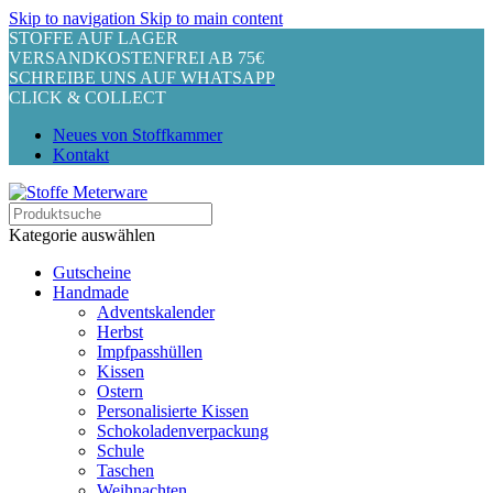
Skip to navigation
Skip to main content
STOFFE AUF LAGER
VERSANDKOSTENFREI AB 75€
SCHREIBE UNS AUF WHATSAPP
CLICK & COLLECT
Neues von Stoffkammer
Kontakt
Kategorie auswählen
Gutscheine
Handmade
Adventskalender
Herbst
Impfpasshüllen
Kissen
Ostern
Personalisierte Kissen
Schokoladenverpackung
Schule
Taschen
Weihnachten