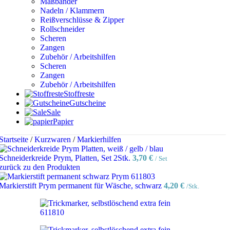
Maßbänder
Nadeln / Klammern
Reißverschlüsse & Zipper
Rollschneider
Scheren
Zangen
Zubehör / Arbeitshilfen
Scheren
Zangen
Zubehör / Arbeitshilfen
Stoffreste
Gutscheine
Sale
Papier
Startseite
/
Kurzwaren
/
Markierhilfen
Schneiderkreide Prym, Platten, Set 2Stk.
3,70
€
/ Set
zurück zu den Produkten
Markierstift Prym permanent für Wäsche, schwarz
4,20
€
/Stk.