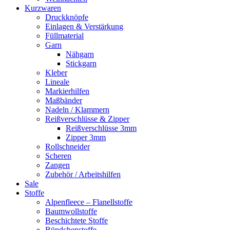
Kurzwaren
Druckknöpfe
Einlagen & Verstärkung
Füllmaterial
Garn
Nähgarn
Stickgarn
Kleber
Lineale
Markierhilfen
Maßbänder
Nadeln / Klammern
Reißverschlüsse & Zipper
Reißverschlüsse 3mm
Zipper 3mm
Rollschneider
Scheren
Zangen
Zubehör / Arbeitshilfen
Sale
Stoffe
Alpenfleece – Flanellstoffe
Baumwollstoffe
Beschichtete Stoffe
Bündchenstoffe