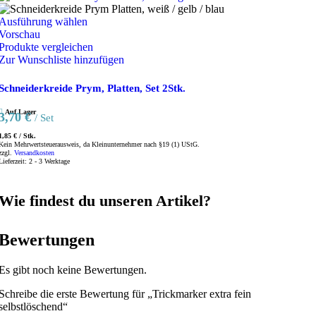
Dieses
Ausführung wählen
Produkt
Vorschau
weist
Produkte vergleichen
mehrere
Zur Wunschliste hinzufügen
Varianten
auf.
Schneiderkreide Prym, Platten, Set 2Stk.
Die
Optionen
Auf Lager
3,70
€
/ Set
können
auf
1,85
€
/
Stk.
Kein Mehrwertsteuerausweis, da Kleinunternehmer nach §19 (1) UStG.
der
zzgl.
Versandkosten
Produktseite
Lieferzeit:
2 - 3 Werktage
gewählt
werden
Wie findest du unseren Artikel?
Bewertungen
Es gibt noch keine Bewertungen.
Schreibe die erste Bewertung für „Trickmarker extra fein
selbstlöschend“