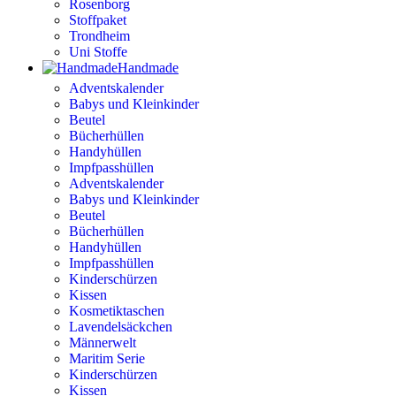
Rosenborg
Stoffpaket
Trondheim
Uni Stoffe
Handmade
Adventskalender
Babys und Kleinkinder
Beutel
Bücherhüllen
Handyhüllen
Impfpasshüllen
Adventskalender
Babys und Kleinkinder
Beutel
Bücherhüllen
Handyhüllen
Impfpasshüllen
Kinderschürzen
Kissen
Kosmetiktaschen
Lavendelsäckchen
Männerwelt
Maritim Serie
Kinderschürzen
Kissen