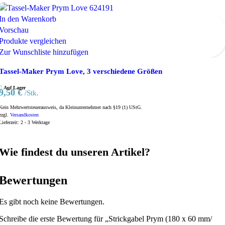
In den Warenkorb
Vorschau
Produkte vergleichen
Zur Wunschliste hinzufügen
Tassel-Maker Prym Love, 3 verschiedene Größen
Auf Lager
9,50
€
/Stk.
Kein Mehrwertsteuerausweis, da Kleinunternehmer nach §19 (1) UStG.
zzgl.
Versandkosten
Lieferzeit:
2 - 3 Werktage
Wie findest du unseren Artikel?
Bewertungen
Es gibt noch keine Bewertungen.
Schreibe die erste Bewertung für „Strickgabel Prym (180 x 60 mm/