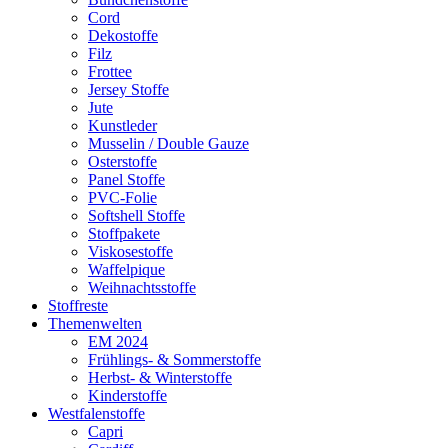
Cord
Dekostoffe
Filz
Frottee
Jersey Stoffe
Jute
Kunstleder
Musselin / Double Gauze
Osterstoffe
Panel Stoffe
PVC-Folie
Softshell Stoffe
Stoffpakete
Viskosestoffe
Waffelpique
Weihnachtsstoffe
Stoffreste
Themenwelten
EM 2024
Frühlings- & Sommerstoffe
Herbst- & Winterstoffe
Kinderstoffe
Westfalenstoffe
Capri