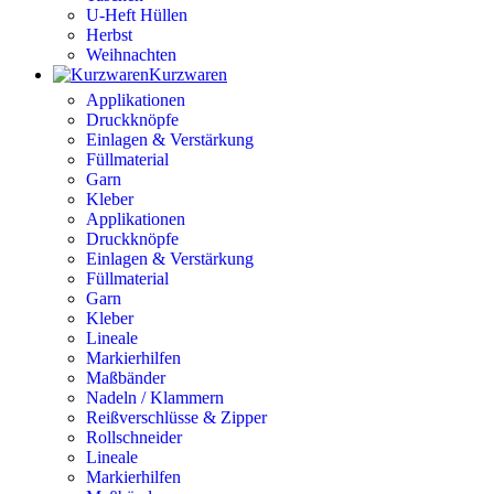
U-Heft Hüllen
Herbst
Weihnachten
Kurzwaren
Applikationen
Druckknöpfe
Einlagen & Verstärkung
Füllmaterial
Garn
Kleber
Applikationen
Druckknöpfe
Einlagen & Verstärkung
Füllmaterial
Garn
Kleber
Lineale
Markierhilfen
Maßbänder
Nadeln / Klammern
Reißverschlüsse & Zipper
Rollschneider
Lineale
Markierhilfen