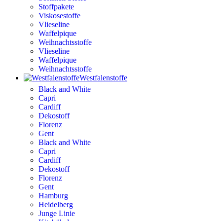
Stoffpakete
Viskosestoffe
Vlieseline
Waffelpique
Weihnachtsstoffe
Vlieseline
Waffelpique
Weihnachtsstoffe
Westfalenstoffe
Black and White
Capri
Cardiff
Dekostoff
Florenz
Gent
Black and White
Capri
Cardiff
Dekostoff
Florenz
Gent
Hamburg
Heidelberg
Junge Linie