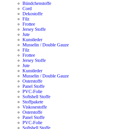
Bündchenstoffe
Cord
Dekostoffe
Filz
Frottee
Jersey Stoffe
Jute
Kunstleder
Musselin / Double Gauze
Filz
Frottee
Jersey Stoffe
Jute
Kunstleder
Musselin / Double Gauze
Osterstoffe
Panel Stoffe
PVC-Folie
Softshell Stoffe
Stoffpakete
Viskosestoffe
Osterstoffe
Panel Stoffe
PVC-Folie
Softshell Stoffe