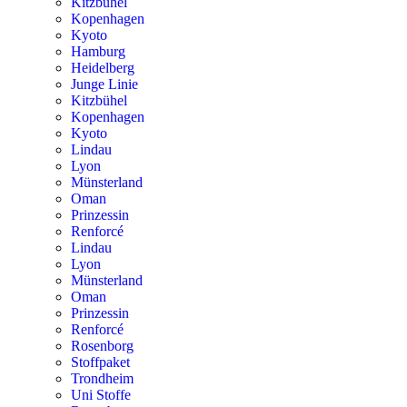
Kitzbühel
Kopenhagen
Kyoto
Hamburg
Heidelberg
Junge Linie
Kitzbühel
Kopenhagen
Kyoto
Lindau
Lyon
Münsterland
Oman
Prinzessin
Renforcé
Lindau
Lyon
Münsterland
Oman
Prinzessin
Renforcé
Rosenborg
Stoffpaket
Trondheim
Uni Stoffe