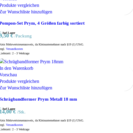
Produkte vergleichen
Zur Wunschliste hinzufügen
Pompon-Set Prym, 4 Größen farbig sortiert
Auf Lager
9,50
€
/Packung
Kein Mehrwertsteuerausweis, da Kleinunternehmer nach §19 (1) UStG.
zzgl.
Versandkosten
Lieferzeit:
2 - 3 Werktage
In den Warenkorb
Vorschau
Produkte vergleichen
Zur Wunschliste hinzufügen
Schrägbandformer Prym Metall 18 mm
Auf Lager
14,00
€
/Stk.
Kein Mehrwertsteuerausweis, da Kleinunternehmer nach §19 (1) UStG.
zzgl.
Versandkosten
Lieferzeit:
2 - 3 Werktage