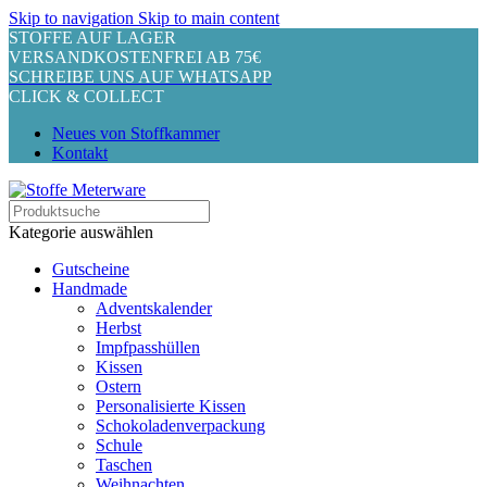
Skip to navigation
Skip to main content
STOFFE AUF LAGER
VERSANDKOSTENFREI AB 75€
SCHREIBE UNS AUF WHATSAPP
CLICK & COLLECT
Neues von Stoffkammer
Kontakt
Kategorie auswählen
Gutscheine
Handmade
Adventskalender
Herbst
Impfpasshüllen
Kissen
Ostern
Personalisierte Kissen
Schokoladenverpackung
Schule
Taschen
Weihnachten