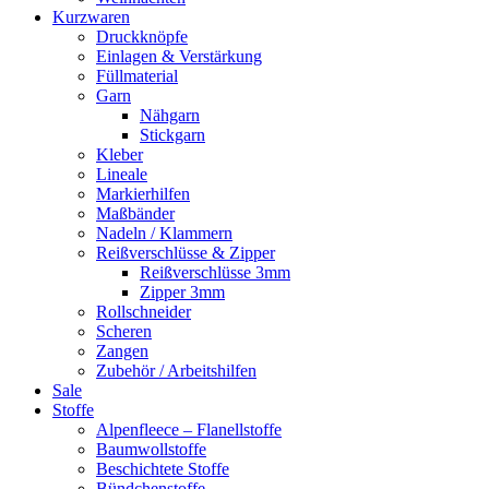
Kurzwaren
Druckknöpfe
Einlagen & Verstärkung
Füllmaterial
Garn
Nähgarn
Stickgarn
Kleber
Lineale
Markierhilfen
Maßbänder
Nadeln / Klammern
Reißverschlüsse & Zipper
Reißverschlüsse 3mm
Zipper 3mm
Rollschneider
Scheren
Zangen
Zubehör / Arbeitshilfen
Sale
Stoffe
Alpenfleece – Flanellstoffe
Baumwollstoffe
Beschichtete Stoffe
Bündchenstoffe