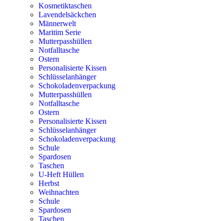
Kosmetiktaschen
Lavendelsäckchen
Männerwelt
Maritim Serie
Mutterpasshüllen
Notfalltasche
Ostern
Personalisierte Kissen
Schlüsselanhänger
Schokoladenverpackung
Mutterpasshüllen
Notfalltasche
Ostern
Personalisierte Kissen
Schlüsselanhänger
Schokoladenverpackung
Schule
Spardosen
Taschen
U-Heft Hüllen
Herbst
Weihnachten
Schule
Spardosen
Taschen