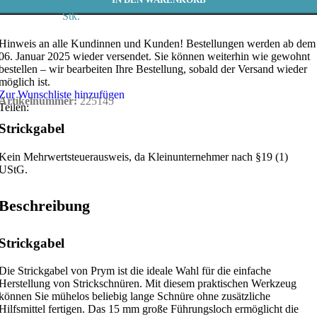
Stk.
Hinweis an alle Kundinnen und Kunden!
Bestellungen werden ab dem
06. Januar 2025 wieder versendet. Sie können weiterhin wie gewohnt
bestellen – wir bearbeiten Ihre Bestellung, sobald der Versand wieder
möglich ist.
Zur Wunschliste hinzufügen
Artikelnummer:
225145
Teilen:
Strickgabel
Kein Mehrwertsteuerausweis, da Kleinunternehmer nach §19 (1)
UStG.
Beschreibung
Strickgabel
Die Strickgabel von Prym ist die ideale Wahl für die einfache
Herstellung von Strickschnüren. Mit diesem praktischen Werkzeug
können Sie mühelos beliebig lange Schnüre ohne zusätzliche
Hilfsmittel fertigen. Das 15 mm große Führungsloch ermöglicht die