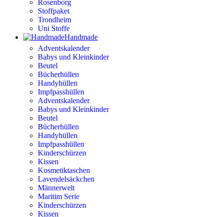
Rosenborg
Stoffpaket
Trondheim
Uni Stoffe
Handmade
Adventskalender
Babys und Kleinkinder
Beutel
Bücherhüllen
Handyhüllen
Impfpasshüllen
Adventskalender
Babys und Kleinkinder
Beutel
Bücherhüllen
Handyhüllen
Impfpasshüllen
Kinderschürzen
Kissen
Kosmetiktaschen
Lavendelsäckchen
Männerwelt
Maritim Serie
Kinderschürzen
Kissen