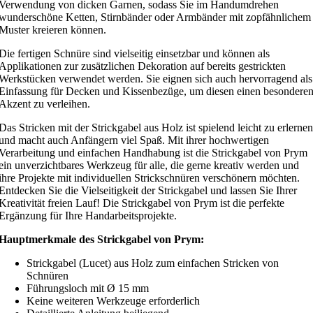
Verwendung von dicken Garnen, sodass Sie im Handumdrehen
wunderschöne Ketten, Stirnbänder oder Armbänder mit zopfähnlichem
Muster kreieren können.
Die fertigen Schnüre sind vielseitig einsetzbar und können als
Applikationen zur zusätzlichen Dekoration auf bereits gestrickten
Werkstücken verwendet werden. Sie eignen sich auch hervorragend als
Einfassung für Decken und Kissenbezüge, um diesen einen besondere
Akzent zu verleihen.
Das Stricken mit der Strickgabel aus Holz ist spielend leicht zu erlernen
und macht auch Anfängern viel Spaß. Mit ihrer hochwertigen
Verarbeitung und einfachen Handhabung ist die Strickgabel von Prym
ein unverzichtbares Werkzeug für alle, die gerne kreativ werden und
ihre Projekte mit individuellen Strickschnüren verschönern möchten.
Entdecken Sie die Vielseitigkeit der Strickgabel und lassen Sie Ihrer
Kreativität freien Lauf! Die Strickgabel von Prym ist die perfekte
Ergänzung für Ihre Handarbeitsprojekte.
Hauptmerkmale des Strickgabel von Prym:
Strickgabel (Lucet) aus Holz zum einfachen Stricken von
Schnüren
Führungsloch mit Ø 15 mm
Keine weiteren Werkzeuge erforderlich