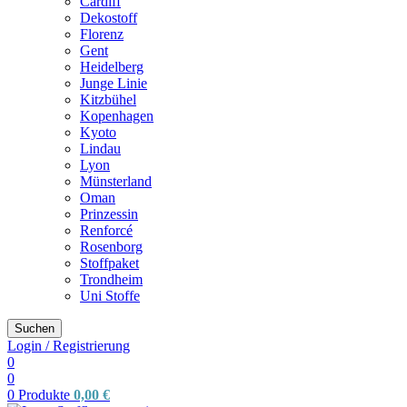
Cardiff
Dekostoff
Florenz
Gent
Heidelberg
Junge Linie
Kitzbühel
Kopenhagen
Kyoto
Lindau
Lyon
Münsterland
Oman
Prinzessin
Renforcé
Rosenborg
Stoffpaket
Trondheim
Uni Stoffe
Suchen
Login / Registrierung
0
0
0
Produkte
0,00
€