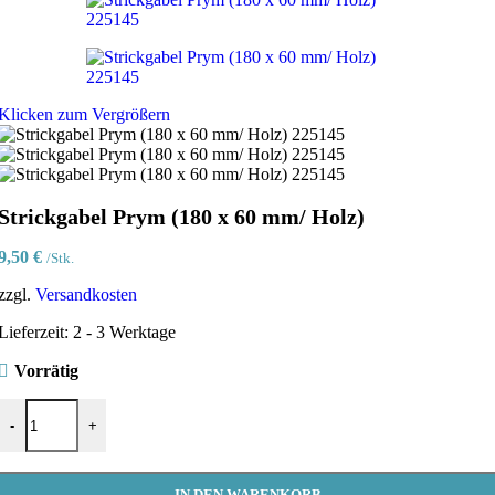
Klicken zum Vergrößern
Strickgabel Prym (180 x 60 mm/ Holz)
9,50
€
/Stk.
zzgl.
Versandkosten
Lieferzeit:
2 - 3 Werktage
Vorrätig
Strickgabel Prym (180 x 60 mm/ Holz) Menge
-
+
IN DEN WARENKORB