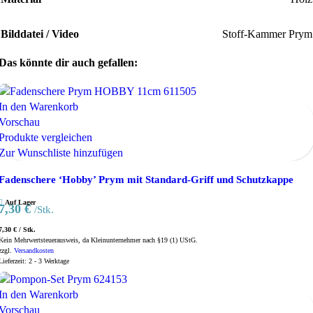
Bilddatei / Video
Stoff-Kammer Prym
Das könnte dir auch gefallen:
In den Warenkorb
Vorschau
Produkte vergleichen
Zur Wunschliste hinzufügen
Fadenschere ‘Hobby’ Prym mit Standard-Griff und Schutzkappe
Auf Lager
7,30
€
/Stk.
7,30
€
/
Stk.
Kein Mehrwertsteuerausweis, da Kleinunternehmer nach §19 (1) UStG.
zzgl.
Versandkosten
Lieferzeit:
2 - 3 Werktage
In den Warenkorb
Vorschau