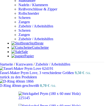
Maßbänder
Nadeln / Klammern
Reißverschlüsse & Zipper
Rollschneider
Scheren
Zangen
Zubehör / Arbeitshilfen
Scheren
Zangen
Zubehör / Arbeitshilfen
Stoffreste
Gutscheine
Sale
Papier
Startseite
/
Kurzwaren
/
Zubehör / Arbeitshilfen
Tassel-Maker Prym Love, 3 verschiedene Größen
9,50
€
/Stk.
zurück zu den Produkten
D-Ring 40mm geschweißt
0,70
€
/Stk.