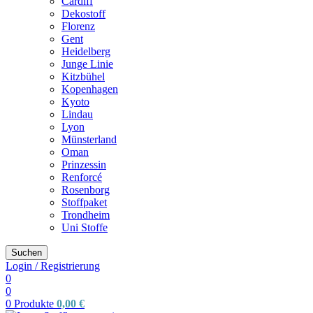
Cardiff
Dekostoff
Florenz
Gent
Heidelberg
Junge Linie
Kitzbühel
Kopenhagen
Kyoto
Lindau
Lyon
Münsterland
Oman
Prinzessin
Renforcé
Rosenborg
Stoffpaket
Trondheim
Uni Stoffe
Suchen
Login / Registrierung
0
0
0
Produkte
0,00
€