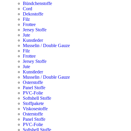
Bündchenstoffe
Cord
Dekostoffe
Filz
Frottee
Jersey Stoffe
Jute
Kunstleder
Musselin / Double Gauze
Filz
Frottee
Jersey Stoffe
Jute
Kunstleder
Musselin / Double Gauze
Osterstoffe
Panel Stoffe
PVC-Folie
Softshell Stoffe
Stoffpakete
Viskosestoffe
Osterstoffe
Panel Stoffe
PVC-Folie
Softshell Stoffe