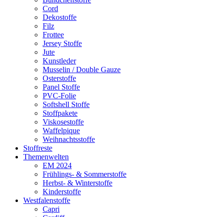
Cord
Dekostoffe
Filz
Frottee
Jersey Stoffe
Jute
Kunstleder
Musselin / Double Gauze
Osterstoffe
Panel Stoffe
PVC-Folie
Softshell Stoffe
Stoffpakete
Viskosestoffe
Waffelpique
Weihnachtsstoffe
Stoffreste
Themenwelten
EM 2024
Frühlings- & Sommerstoffe
Herbst- & Winterstoffe
Kinderstoffe
Westfalenstoffe
Capri