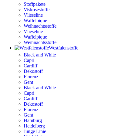
Stoffpakete
Viskosestoffe
Vlieseline
Waffelpique
Weihnachtsstoffe
Vlieseline
Waffelpique
Weihnachtsstoffe
Westfalenstoffe
Black and White
Capri
Cardiff
Dekostoff
Florenz
Gent
Black and White
Capri
Cardiff
Dekostoff
Florenz
Gent
Hamburg
Heidelberg
Junge Linie