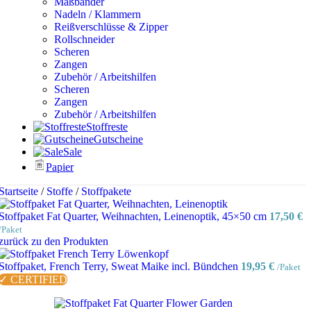
Maßbänder
Nadeln / Klammern
Reißverschlüsse & Zipper
Rollschneider
Scheren
Zangen
Zubehör / Arbeitshilfen
Scheren
Zangen
Zubehör / Arbeitshilfen
Stoffreste
Gutscheine
Sale
Papier
Startseite
/
Stoffe
/
Stoffpakete
Stoffpaket Fat Quarter, Weihnachten, Leinenoptik, 45×50 cm
17,50
€
/Paket
zurück zu den Produkten
Stoffpaket, French Terry, Sweat Maike incl. Bündchen
19,95
€
/Paket
✓ CERTIFIED