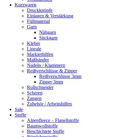
Kurzwaren
Druckknöpfe
Einlagen & Verstärkung
Füllmaterial
Garn
Nähgarn
Stickgarn
Kleber
Lineale
Markierhilfen
Maßbänder
Nadeln / Klammern
Reißverschlüsse & Zipper
Reißverschlüsse 3mm
Zipper 3mm
Rollschneider
Scheren
Zangen
Zubehör / Arbeitshilfen
Sale
Stoffe
Alpenfleece – Flanellstoffe
Baumwollstoffe
Beschichtete Stoffe
Bündchenstoffe