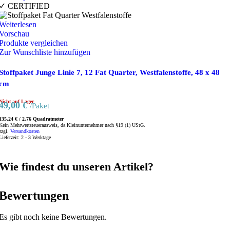
✓ CERTIFIED
Weiterlesen
Vorschau
Produkte vergleichen
Zur Wunschliste hinzufügen
Stoffpaket Junge Linie 7, 12 Fat Quarter, Westfalenstoffe, 48 x 48
cm
Nicht auf Lager
49,00
€
/Paket
135,24
€
/
2.76
Quadratmeter
Kein Mehrwertsteuerausweis, da Kleinunternehmer nach §19 (1) UStG.
zzgl.
Versandkosten
Lieferzeit:
2 - 3 Werktage
Wie findest du unseren Artikel?
Bewertungen
Es gibt noch keine Bewertungen.