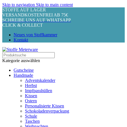
Skip to navigation
Skip to main content
STOFFE AUF LAGER
VERSANDKOSTENFREI AB 75€
SCHREIBE UNS AUF WHATSAPP
CLICK & COLLECT
Neues von Stoffkammer
Kontakt
Kategorie auswählen
Gutscheine
Handmade
Adventskalender
Herbst
Impfpasshüllen
Kissen
Ostern
Personalisierte Kissen
Schokoladenverpackung
Schule
Taschen
Weihnachten