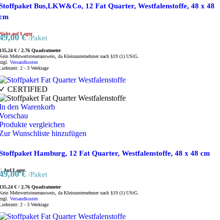
Stoffpaket Bus,LKW&Co, 12 Fat Quarter, Westfalenstoffe, 48 x 48
cm
Nicht auf Lager
49,00
€
/Paket
135,24
€
/
2.76
Quadratmeter
Kein Mehrwertsteuerausweis, da Kleinunternehmer nach §19 (1) UStG.
zzgl.
Versandkosten
Lieferzeit:
2 - 3 Werktage
✓ CERTIFIED
In den Warenkorb
Vorschau
Produkte vergleichen
Zur Wunschliste hinzufügen
Stoffpaket Hamburg, 12 Fat Quarter, Westfalenstoffe, 48 x 48 cm
Auf Lager
49,00
€
/Paket
135,24
€
/
2.76
Quadratmeter
Kein Mehrwertsteuerausweis, da Kleinunternehmer nach §19 (1) UStG.
zzgl.
Versandkosten
Lieferzeit:
2 - 3 Werktage