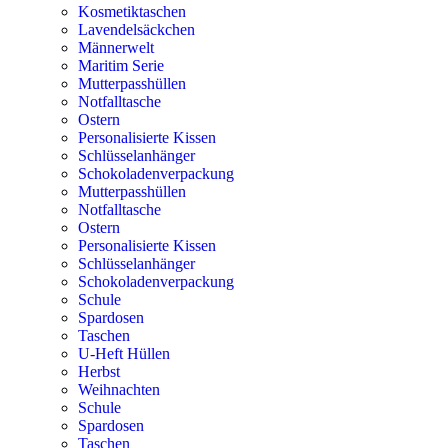
Kosmetiktaschen
Lavendelsäckchen
Männerwelt
Maritim Serie
Mutterpasshüllen
Notfalltasche
Ostern
Personalisierte Kissen
Schlüsselanhänger
Schokoladenverpackung
Mutterpasshüllen
Notfalltasche
Ostern
Personalisierte Kissen
Schlüsselanhänger
Schokoladenverpackung
Schule
Spardosen
Taschen
U-Heft Hüllen
Herbst
Weihnachten
Schule
Spardosen
Taschen