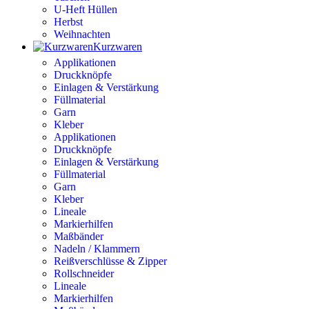
U-Heft Hüllen
Herbst
Weihnachten
Kurzwaren
Applikationen
Druckknöpfe
Einlagen & Verstärkung
Füllmaterial
Garn
Kleber
Applikationen
Druckknöpfe
Einlagen & Verstärkung
Füllmaterial
Garn
Kleber
Lineale
Markierhilfen
Maßbänder
Nadeln / Klammern
Reißverschlüsse & Zipper
Rollschneider
Lineale
Markierhilfen