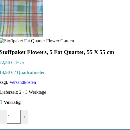
Stoffpaket Flowers, 5 Fat Quarter, 55 X 55 cm
22,50
€
/Paket
14,90
€
/
Quadratmeter
zzgl.
Versandkosten
Lieferzeit:
2 - 3 Werktage
Vorrätig
Stoffpaket Flowers, 5 Fat Quarter, 55 X 55 cm Menge
-
+