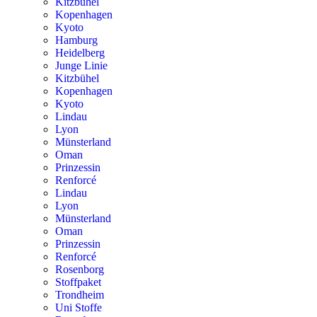
Kitzbühel
Kopenhagen
Kyoto
Hamburg
Heidelberg
Junge Linie
Kitzbühel
Kopenhagen
Kyoto
Lindau
Lyon
Münsterland
Oman
Prinzessin
Renforcé
Lindau
Lyon
Münsterland
Oman
Prinzessin
Renforcé
Rosenborg
Stoffpaket
Trondheim
Uni Stoffe