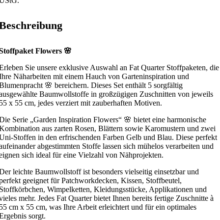
UStG.
Beschreibung
Stoffpaket Flowers 🌸
Erleben Sie unsere exklusive Auswahl an Fat Quarter Stoffpaketen, die
Ihre Näharbeiten mit einem Hauch von Garteninspiration und
Blumenpracht 🌸 bereichern. Dieses Set enthält 5 sorgfältig
ausgewählte Baumwollstoffe in großzügigen Zuschnitten von jeweils
55 x 55 cm, jedes verziert mit zauberhaften Motiven.
Die Serie „Garden Inspiration Flowers“ 🌸 bietet eine harmonische
Kombination aus zarten Rosen, Blättern sowie Karomustern und zwei
Uni-Stoffen in den erfrischenden Farben Gelb und Blau. Diese perfekt
aufeinander abgestimmten Stoffe lassen sich mühelos verarbeiten und
eignen sich ideal für eine Vielzahl von Nähprojekten.
Der leichte Baumwollstoff ist besonders vielseitig einsetzbar und
perfekt geeignet für Patchworkdecken, Kissen, Stoffbeutel,
Stoffkörbchen, Wimpelketten, Kleidungsstücke, Applikationen und
vieles mehr. Jedes Fat Quarter bietet Ihnen bereits fertige Zuschnitte à
55 cm x 55 cm, was Ihre Arbeit erleichtert und für ein optimales
Ergebnis sorgt.