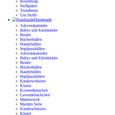
Rosenborg
Stoffpaket
Trondheim
Uni Stoffe
Handmade
Adventskalender
Babys und Kleinkinder
Beutel
Bücherhüllen
Handyhüllen
Impfpasshüllen
Adventskalender
Babys und Kleinkinder
Beutel
Bücherhüllen
Handyhüllen
Impfpasshüllen
Kinderschürzen
Kissen
Kosmetiktaschen
Lavendelsäckchen
Männerwelt
Maritim Serie
Kinderschürzen
Kissen