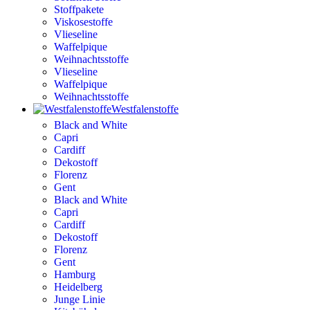
Stoffpakete
Viskosestoffe
Vlieseline
Waffelpique
Weihnachtsstoffe
Vlieseline
Waffelpique
Weihnachtsstoffe
Westfalenstoffe
Black and White
Capri
Cardiff
Dekostoff
Florenz
Gent
Black and White
Capri
Cardiff
Dekostoff
Florenz
Gent
Hamburg
Heidelberg
Junge Linie