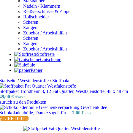
Maßbänder
Nadeln / Klammern
Reißverschlüsse & Zipper
Rollschneider
Scheren
Zangen
Zubehör / Arbeitshilfen
Scheren
Zangen
Zubehör / Arbeitshilfen
Stoffreste
Gutscheine
Sale
Papier
Startseite
/
Westfalenstoffe
/
Stoffpaket
Stoffpaket Trondheim 3, 12 Fat Quarter, Westfalenstoffe, 48 x 48 cm
49,00
€
/Paket
zurück zu den Produkten
Schokoladenhülle, Danke sagen für ...
7,00
€
/Stk.
✓ CERTIFIED