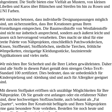
abgestimmt. Die Stoffe bieten eine Vielfalt an Mustern, von kleinen
Libellen und Karos über Blümchen und Streifen bis hin zu Rosen und
UNI Farben.
Wir möchten betonen, dass individuelle Designanpassungen möglich
sind, um sicherzustellen, dass Ihre Kreationen genau Ihren
Vorstellungen entsprechen. Die Baumwollstoffe von Westfalenstoffe
sind nicht nur ästhetisch ansprechend, sondern auch äußerst leicht und
lassen sich hervorragend verarbeiten. Dies macht sie ideal für eine
breite Palette von Nähprojekten, einschließlich Patchworkdecken,
Kissen, Stoffbeutel, Stoffkörbchen, niedliche Tierchen, fröhliche
Wimpelketten, einzigartige Kleidungsstücke, faszinierende
Applikationen und vieles mehr.
Wir möchten Ihre Sicherheit und die Ihrer Lieben gewährleisten. Daher
sind alle Stoffe in diesem Paket gemäß dem strengen Oeko-Tex®-
Standard 100 zertifiziert. Dies bedeutet, dass sie unbedenklich für
Kinderspielzeug und -kleidung sind und auch für Allergiker geeignet
sind.
Mit diesem Stoffpaket eröffnen sich unzählige Möglichkeiten für Ihre
Nähprojekte. Ob Sie gerade erst anfangen oder ein erfahrener Näher
sind, diese hochwertigen Stoffzuschnitte, auch bekannt als „Fat
Quarter“, werden Ihre Kreativität beflügeln und Ihren Nähprojekten
eine ganz besondere Note verleihen. Bestellen Sie noch heute und