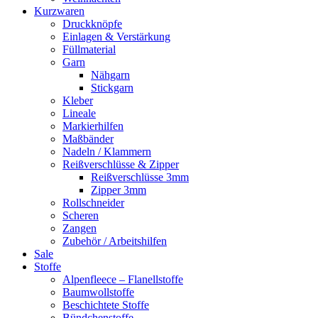
Kurzwaren
Druckknöpfe
Einlagen & Verstärkung
Füllmaterial
Garn
Nähgarn
Stickgarn
Kleber
Lineale
Markierhilfen
Maßbänder
Nadeln / Klammern
Reißverschlüsse & Zipper
Reißverschlüsse 3mm
Zipper 3mm
Rollschneider
Scheren
Zangen
Zubehör / Arbeitshilfen
Sale
Stoffe
Alpenfleece – Flanellstoffe
Baumwollstoffe
Beschichtete Stoffe
Bündchenstoffe