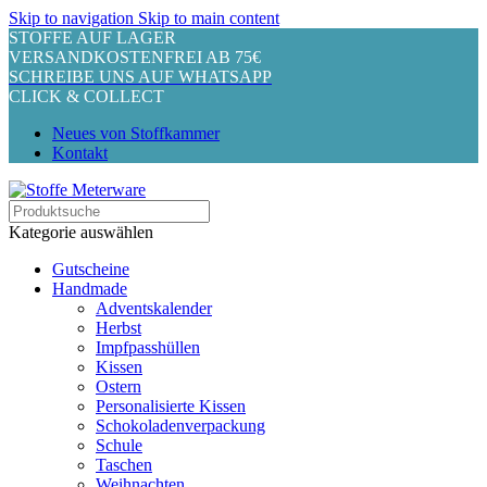
Skip to navigation
Skip to main content
STOFFE AUF LAGER
VERSANDKOSTENFREI AB 75€
SCHREIBE UNS AUF WHATSAPP
CLICK & COLLECT
Neues von Stoffkammer
Kontakt
Kategorie auswählen
Gutscheine
Handmade
Adventskalender
Herbst
Impfpasshüllen
Kissen
Ostern
Personalisierte Kissen
Schokoladenverpackung
Schule
Taschen
Weihnachten