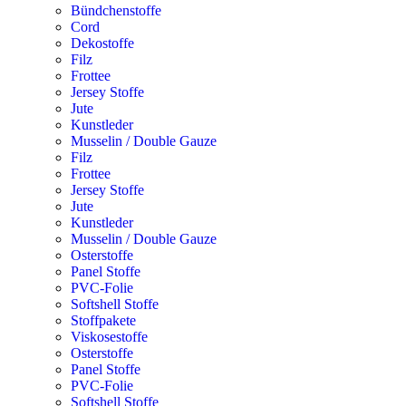
Bündchenstoffe
Cord
Dekostoffe
Filz
Frottee
Jersey Stoffe
Jute
Kunstleder
Musselin / Double Gauze
Filz
Frottee
Jersey Stoffe
Jute
Kunstleder
Musselin / Double Gauze
Osterstoffe
Panel Stoffe
PVC-Folie
Softshell Stoffe
Stoffpakete
Viskosestoffe
Osterstoffe
Panel Stoffe
PVC-Folie
Softshell Stoffe