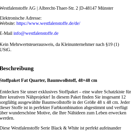
Westfalenstoffe AG | Albrecht-Thaer-Str. 2 |D-48147 Münster
Elektronische Adresse:
Website:
https://www.westfalenstoffe.de/de/
E-Mail
info@westfalenstoffe.de
Kein Mehrwertsteuerausweis, da Kleinunternehmer nach §19 (1)
UStG.
Beschreibung
Stoffpaket
Fat Quarter, Baumwollstoff, 48×48 cm
Entdecken Sie unser exklusives Stoffpaket – eine wahre Schatzkiste für
Ihre kreativen Nähprojekte! In diesem Paket finden Sie insgesamt 12
sorgfältig ausgewählte Baumwollstoffe in der Größe 48 x 48 cm. Jeder
dieser Stoffe ist in perfekter Farbkombination abgestimmt und verfügt
über wunderschöne Motive, die Ihre Nähideen zum Leben erwecken
werden.
Diese Westfalenstoffe Serie Black & White ist perfekt aufeinander