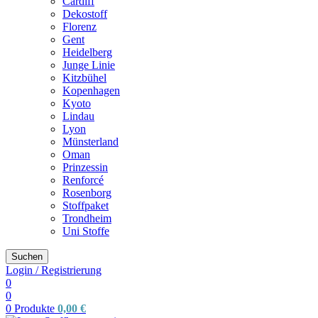
Cardiff
Dekostoff
Florenz
Gent
Heidelberg
Junge Linie
Kitzbühel
Kopenhagen
Kyoto
Lindau
Lyon
Münsterland
Oman
Prinzessin
Renforcé
Rosenborg
Stoffpaket
Trondheim
Uni Stoffe
Suchen
Login / Registrierung
0
0
0
Produkte
0,00
€