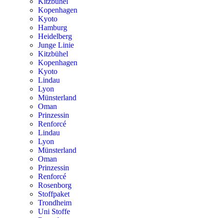
Kitzbühel
Kopenhagen
Kyoto
Hamburg
Heidelberg
Junge Linie
Kitzbühel
Kopenhagen
Kyoto
Lindau
Lyon
Münsterland
Oman
Prinzessin
Renforcé
Lindau
Lyon
Münsterland
Oman
Prinzessin
Renforcé
Rosenborg
Stoffpaket
Trondheim
Uni Stoffe