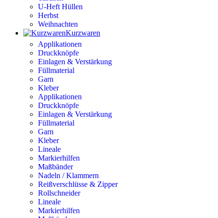
U-Heft Hüllen
Herbst
Weihnachten
Kurzwaren
Applikationen
Druckknöpfe
Einlagen & Verstärkung
Füllmaterial
Garn
Kleber
Applikationen
Druckknöpfe
Einlagen & Verstärkung
Füllmaterial
Garn
Kleber
Lineale
Markierhilfen
Maßbänder
Nadeln / Klammern
Reißverschlüsse & Zipper
Rollschneider
Lineale
Markierhilfen