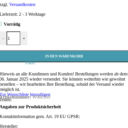
zzgl.
Versandkosten
Lieferzeit:
2 - 3 Werktage
Vorrätig
Stoffpaket, Black&White, 12 Fat Quarter, Westfalenstoffe Menge
-
+
IN DEN WARENKORB
Paket
Hinweis an alle Kundinnen und Kunden!
Bestellungen werden ab dem
06. Januar 2025 wieder versendet. Sie können weiterhin wie gewohnt
bestellen – wir bearbeiten Ihre Bestellung, sobald der Versand wieder
möglich ist.
Zur Wunschliste hinzufügen
Artikelnummer:
W900169
Teilen:
Angaben zur Produktsicherheit
Kontaktinformation gem. Art. 19 EU GPSR:
Hersteller: