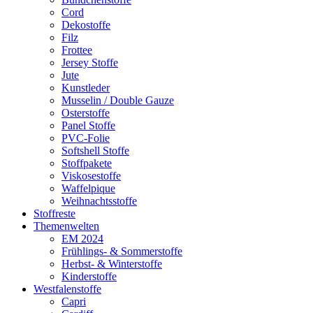
Cord
Dekostoffe
Filz
Frottee
Jersey Stoffe
Jute
Kunstleder
Musselin / Double Gauze
Osterstoffe
Panel Stoffe
PVC-Folie
Softshell Stoffe
Stoffpakete
Viskosestoffe
Waffelpique
Weihnachtsstoffe
Stoffreste
Themenwelten
EM 2024
Frühlings- & Sommerstoffe
Herbst- & Winterstoffe
Kinderstoffe
Westfalenstoffe
Capri