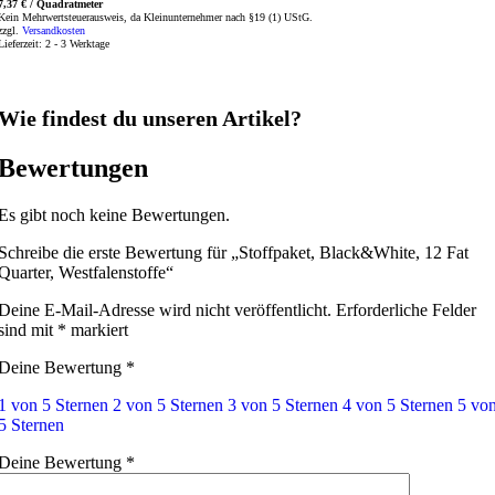
7,37
€
/
Quadratmeter
Kein Mehrwertsteuerausweis, da Kleinunternehmer nach §19 (1) UStG.
zzgl.
Versandkosten
Lieferzeit:
2 - 3 Werktage
Wie findest du unseren Artikel?
Bewertungen
Es gibt noch keine Bewertungen.
Schreibe die erste Bewertung für „Stoffpaket, Black&White, 12 Fat
Quarter, Westfalenstoffe“
Deine E-Mail-Adresse wird nicht veröffentlicht.
Erforderliche Felder
sind mit
*
markiert
Deine Bewertung
*
1 von 5 Sternen
2 von 5 Sternen
3 von 5 Sternen
4 von 5 Sternen
5 vo
5 Sternen
Deine Bewertung
*