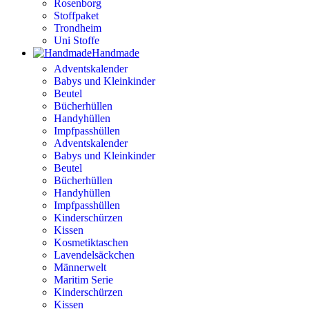
Rosenborg
Stoffpaket
Trondheim
Uni Stoffe
Handmade
Adventskalender
Babys und Kleinkinder
Beutel
Bücherhüllen
Handyhüllen
Impfpasshüllen
Adventskalender
Babys und Kleinkinder
Beutel
Bücherhüllen
Handyhüllen
Impfpasshüllen
Kinderschürzen
Kissen
Kosmetiktaschen
Lavendelsäckchen
Männerwelt
Maritim Serie
Kinderschürzen
Kissen