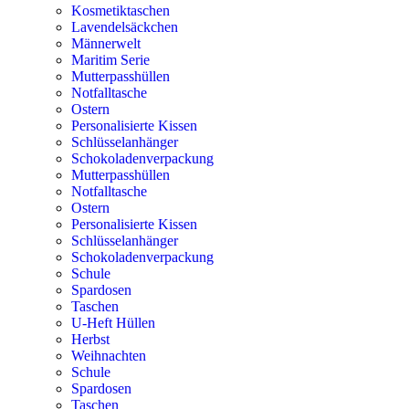
Kosmetiktaschen
Lavendelsäckchen
Männerwelt
Maritim Serie
Mutterpasshüllen
Notfalltasche
Ostern
Personalisierte Kissen
Schlüsselanhänger
Schokoladenverpackung
Mutterpasshüllen
Notfalltasche
Ostern
Personalisierte Kissen
Schlüsselanhänger
Schokoladenverpackung
Schule
Spardosen
Taschen
U-Heft Hüllen
Herbst
Weihnachten
Schule
Spardosen
Taschen