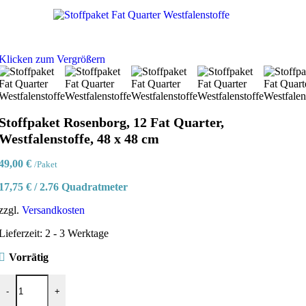
Klicken zum Vergrößern
Stoffpaket Rosenborg, 12 Fat Quarter,
Westfalenstoffe, 48 x 48 cm
49,00
€
/Paket
17,75
€
/
2.76
Quadratmeter
zzgl.
Versandkosten
Lieferzeit:
2 - 3 Werktage
Vorrätig
Stoffpaket Rosenborg, 12 Fat Quarter, Westfalenstoffe, 48 x 48 cm Me
-
+