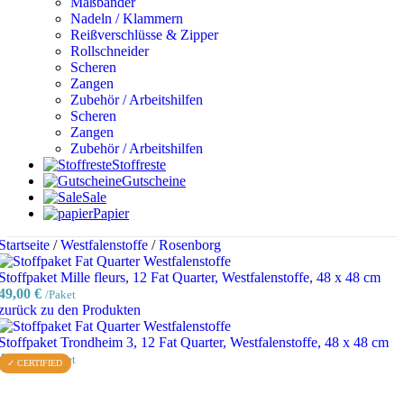
Maßbänder
Nadeln / Klammern
Reißverschlüsse & Zipper
Rollschneider
Scheren
Zangen
Zubehör / Arbeitshilfen
Scheren
Zangen
Zubehör / Arbeitshilfen
Stoffreste
Gutscheine
Sale
Papier
Startseite
/
Westfalenstoffe
/
Rosenborg
Stoffpaket Mille fleurs, 12 Fat Quarter, Westfalenstoffe, 48 x 48 cm
49,00
€
/Paket
zurück zu den Produkten
Stoffpaket Trondheim 3, 12 Fat Quarter, Westfalenstoffe, 48 x 48 cm
49,00
€
/Paket
✓ CERTIFIED