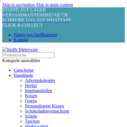
Skip to navigation
Skip to main content
STOFFE AUF LAGER
VERSANDKOSTENFREI AB 75€
SCHREIBE UNS AUF WHATSAPP
CLICK & COLLECT
Neues von Stoffkammer
Kontakt
Kategorie auswählen
Gutscheine
Handmade
Adventskalender
Herbst
Impfpasshüllen
Kissen
Ostern
Personalisierte Kissen
Schokoladenverpackung
Schule
Taschen
Weihnachten