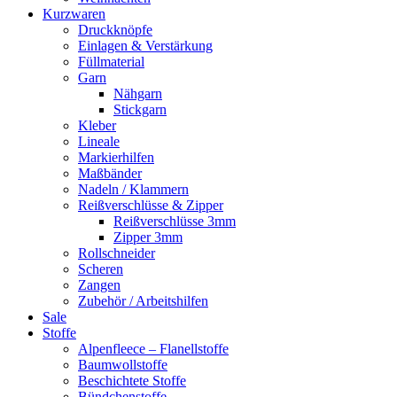
Kurzwaren
Druckknöpfe
Einlagen & Verstärkung
Füllmaterial
Garn
Nähgarn
Stickgarn
Kleber
Lineale
Markierhilfen
Maßbänder
Nadeln / Klammern
Reißverschlüsse & Zipper
Reißverschlüsse 3mm
Zipper 3mm
Rollschneider
Scheren
Zangen
Zubehör / Arbeitshilfen
Sale
Stoffe
Alpenfleece – Flanellstoffe
Baumwollstoffe
Beschichtete Stoffe
Bündchenstoffe