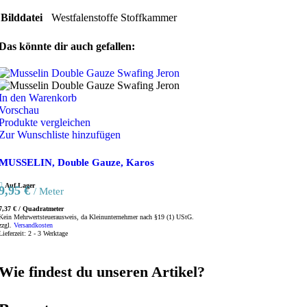
Bilddatei
Westfalenstoffe Stoffkammer
Das könnte dir auch gefallen:
In den Warenkorb
Vorschau
Produkte vergleichen
Zur Wunschliste hinzufügen
MUSSELIN, Double Gauze, Karos
Auf Lager
9,95
€
/ Meter
7,37
€
/
Quadratmeter
Kein Mehrwertsteuerausweis, da Kleinunternehmer nach §19 (1) UStG.
zzgl.
Versandkosten
Lieferzeit:
2 - 3 Werktage
Wie findest du unseren Artikel?