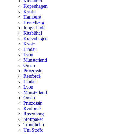
Kitzbühel
Kopenhagen
Kyoto
Hamburg
Heidelberg
Junge Linie
Kitzbühel
Kopenhagen
Kyoto
Lindau
Lyon
Münsterland
Oman
Prinzessin
Renforcé
Lindau
Lyon
Münsterland
Oman
Prinzessin
Renforcé
Rosenborg
Stoffpaket
Trondheim
Uni Stoffe