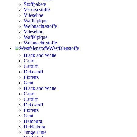
Stoffpakete
Viskosestoffe
Vlieseline
Waffelpique
Weihnachtsstoffe
Vlieseline
Waffelpique
Weihnachtsstoffe
Westfalenstoffe
Black and White
Capri
Cardiff
Dekostoff
Florenz
Gent
Black and White
Capri
Cardiff
Dekostoff
Florenz
Gent
Hamburg
Heidelberg
Junge Linie