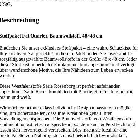
UStG.
Beschreibung
Stoffpaket
Fat Quarter, Baumwollstoff, 48×48 cm
Entdecken Sie unser exklusives Stoffpaket – eine wahre Schatzkiste für
Ihre kreativen Nähprojekte! In diesem Paket finden Sie insgesamt 12
sorgfältig ausgewählte Baumwollstoffe in der Größe 48 x 48 cm. Jeder
dieser Stoffe ist in perfekter Farbkombination abgestimmt und verfügt
über wunderschöne Motive, die Ihre Nähideen zum Leben erwecken
werden.
Diese Westfalenstoffe Serie Rosenborg ist perfekt aufeinander
abgestimmt. Zarte Rosen kombiniert mit Punkte, Streifen in grau, rot,
braun und weiß.
Wir möchten betonen, dass individuelle Designanpassungen möglich
sind, um sicherzustellen, dass Ihre Kreationen genau Ihren
Vorstellungen entsprechen. Die Baumwollstoffe von Westfalenstoffe
sind nicht nur ästhetisch ansprechend, sondern auch äußerst leicht und
lassen sich hervorragend verarbeiten. Dies macht sie ideal für eine
breite Palette von Nähprojekten, einschließlich Patchworkdecken,