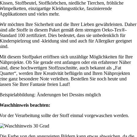
Kissen, Stoffbeutel, Stoffkörbchen, niedliche Tierchen, fröhliche
Wimpelketten, einzigartige Kleidungsstücke, faszinierende
Applikationen und vieles mehr.
Wir möchten Ihre Sicherheit und die Ihrer Lieben gewährleisten. Daher
sind alle Stoffe in diesem Paket gemäß dem strengen Oeko-Tex®-
Standard 100 zertifiziert. Dies bedeutet, dass sie unbedenklich für
Kinderspielzeug und -kleidung sind und auch für Allergiker geeignet
sind.
Mit diesem Stoffpaket eröffnen sich unzählige Möglichkeiten für Ihre
Nähprojekte. Ob Sie gerade erst anfangen oder ein erfahrener Näher
sind, diese hochwertigen Stoffzuschnitte, auch bekannt als „Fat
Quarter“, werden Ihre Kreativität beflügeln und Ihren Nähprojekten
eine ganz besondere Note verleihen. Bestellen Sie noch heute und
lassen Sie Ihrer Fantasie freien Lauf!
Beispielabbildung: Änderungen bei Dessins möglich
Waschhinweis beachten:
Vor der Verarbeitung sollte der Stoff einmal vorgewaschen werden.
Die Farbe von den angezeigten Bildern kann etwas abweichen, da die