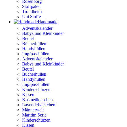
Rosenborg
Stoffpaket
Trondheim
Uni Stoffe
Handmade
Adventskalender
Babys und Kleinkinder
Beutel
Bücherhüllen
Handyhüllen
Impfpasshüllen
Adventskalender
Babys und Kleinkinder
Beutel
Bücherhüllen
Handyhüllen
Impfpasshüllen
Kinderschürzen
Kissen
Kosmetiktaschen
Lavendelsäckchen
Männerwelt
Maritim Serie
Kinderschürzen
Kissen