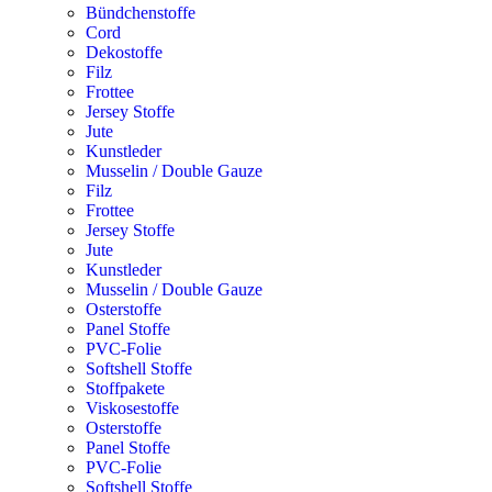
Bündchenstoffe
Cord
Dekostoffe
Filz
Frottee
Jersey Stoffe
Jute
Kunstleder
Musselin / Double Gauze
Filz
Frottee
Jersey Stoffe
Jute
Kunstleder
Musselin / Double Gauze
Osterstoffe
Panel Stoffe
PVC-Folie
Softshell Stoffe
Stoffpakete
Viskosestoffe
Osterstoffe
Panel Stoffe
PVC-Folie
Softshell Stoffe