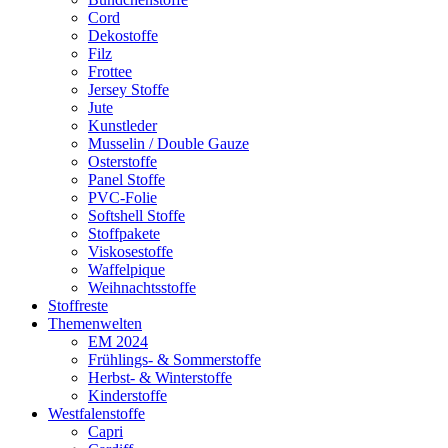
Cord
Dekostoffe
Filz
Frottee
Jersey Stoffe
Jute
Kunstleder
Musselin / Double Gauze
Osterstoffe
Panel Stoffe
PVC-Folie
Softshell Stoffe
Stoffpakete
Viskosestoffe
Waffelpique
Weihnachtsstoffe
Stoffreste
Themenwelten
EM 2024
Frühlings- & Sommerstoffe
Herbst- & Winterstoffe
Kinderstoffe
Westfalenstoffe
Capri