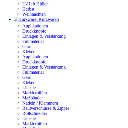
U-Heft Hüllen
Herbst
Weihnachten
Kurzwaren
Applikationen
Druckknöpfe
Einlagen & Verstärkung
Füllmaterial
Garn
Kleber
Applikationen
Druckknöpfe
Einlagen & Verstärkung
Füllmaterial
Garn
Kleber
Lineale
Markierhilfen
Maßbänder
Nadeln / Klammern
Reißverschlüsse & Zipper
Rollschneider
Lineale
Markierhilfen