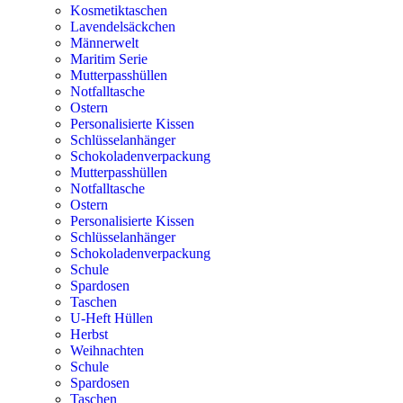
Kosmetiktaschen
Lavendelsäckchen
Männerwelt
Maritim Serie
Mutterpasshüllen
Notfalltasche
Ostern
Personalisierte Kissen
Schlüsselanhänger
Schokoladenverpackung
Mutterpasshüllen
Notfalltasche
Ostern
Personalisierte Kissen
Schlüsselanhänger
Schokoladenverpackung
Schule
Spardosen
Taschen
U-Heft Hüllen
Herbst
Weihnachten
Schule
Spardosen
Taschen