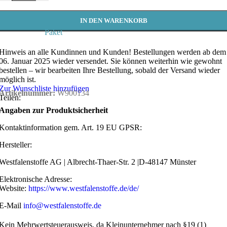
IN DEN WARENKORB
Paket
Hinweis an alle Kundinnen und Kunden!
Bestellungen werden ab dem
06. Januar 2025 wieder versendet. Sie können weiterhin wie gewohnt
bestellen – wir bearbeiten Ihre Bestellung, sobald der Versand wieder
möglich ist.
Zur Wunschliste hinzufügen
Artikelnummer:
W900134
Teilen:
Angaben zur Produktsicherheit
Kontaktinformation gem. Art. 19 EU GPSR:
Hersteller:
Westfalenstoffe AG | Albrecht-Thaer-Str. 2 |D-48147 Münster
Elektronische Adresse:
Website:
https://www.westfalenstoffe.de/de/
E-Mail
info@westfalenstoffe.de
Kein Mehrwertsteuerausweis, da Kleinunternehmer nach §19 (1)