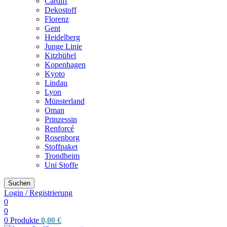
Cardiff
Dekostoff
Florenz
Gent
Heidelberg
Junge Linie
Kitzbühel
Kopenhagen
Kyoto
Lindau
Lyon
Münsterland
Oman
Prinzessin
Renforcé
Rosenborg
Stoffpaket
Trondheim
Uni Stoffe
Suchen
Login / Registrierung
0
0
0
Produkte
0,00
€