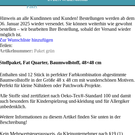
Paket
Hinweis an alle Kundinnen und Kunden!
Bestellungen werden ab dem
06. Januar 2025 wieder versendet. Sie können weiterhin wie gewohnt
bestellen – wir bearbeiten Ihre Bestellung, sobald der Versand wieder
möglich ist.
Zur Wunschliste hinzufügen
Teilen:
Artikelnummer:
Paket grün
Stoffpaket,
Fat Quarter,
Baumwollstoff, 48×48 cm
Enthalten sind 12 Stück in perfekter Farbkombination abgestimmte
Baumwollstoffe in der Größe 48 x 48 cm mit wunderschönen Motiven.
Perfekt für kleine Nähideen oder Patchwork-Projekte.
Alle Stoffe sind zertifiziert nach Oeko-Tex®-Standard 100 und damit
auch besonders für Kinderspielzeug und-kleidung und für Allergiker
unbedenklich.
Weitere Informationen zu diesem Artikel finden Sie unten in der
Beschreibung!
Kein Mehrwertsteuerausweis, da Kleinunternehmer nach §19 (1)