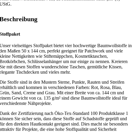
UStG.
Beschreibung
Stoffpaket
Unser vielseitiges Stoffpaket bietet vier hochwertige Baumwollstoffe in
den Maßen 50 x 144 cm, perfekt geeignet für Patchwork und viele
kleine Nettigkeiten wie Stiftemäppchen, Kosmetiktaschen,
Brotkörbchen, Schlüsselanhänger um nur einige zu nennen. Kreieren
Sie mit diesen Stoffen wunderschöne Taschen, gemütliche Kissen,
elegante Tischdecken und vieles mehr.
Die Stoffe sind in den Mustern Sterne, Punkte, Rauten und Streifen
erhältlich und kommen in verschiedenen Farben: Rot, Rosa, Blau,
Grün, Sand, Creme und Grau. Mit einer Breite von ca. 144 cm und
einem Gewicht von ca. 135 g/m² sind diese Baumwollstoffe ideal für
verschiedenste Nähprojekte.
Dank der Zertifizierung nach Öko-Tex-Standard 100 Produktklasse 1
können Sie sicher sein, dass diese Stoffe auf Schadstoffe geprüft und
für den direkten Hautkontakt geeignet sind. Dies macht sie besonders
attraktiv für Projekte, die eine hohe Stoffqualität und Sicherheit