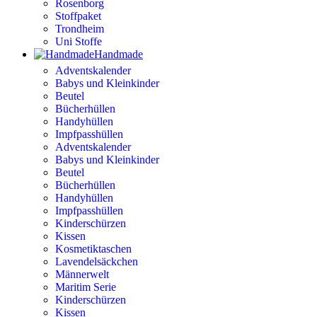
Rosenborg
Stoffpaket
Trondheim
Uni Stoffe
Handmade
Adventskalender
Babys und Kleinkinder
Beutel
Bücherhüllen
Handyhüllen
Impfpasshüllen
Adventskalender
Babys und Kleinkinder
Beutel
Bücherhüllen
Handyhüllen
Impfpasshüllen
Kinderschürzen
Kissen
Kosmetiktaschen
Lavendelsäckchen
Männerwelt
Maritim Serie
Kinderschürzen
Kissen