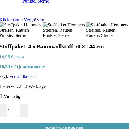
Klicken zum Vergrößern
Stoffpaket, 4 x Baumwollstoff 50 × 144 cm
14,95
€
/Paket
10,38
€
/
Quadratmeter
zzgl.
Versandkosten
Lieferzeit:
2 - 3 Werktage
Vorrätig
Stoffpaket, 4 x Baumwollstoff 50 × 144 cm Menge
-
+
IN DEN WARENKORB