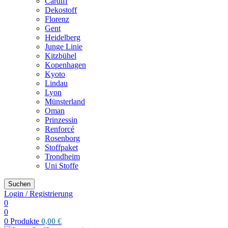
Cardiff
Dekostoff
Florenz
Gent
Heidelberg
Junge Linie
Kitzbühel
Kopenhagen
Kyoto
Lindau
Lyon
Münsterland
Oman
Prinzessin
Renforcé
Rosenborg
Stoffpaket
Trondheim
Uni Stoffe
Suchen
Login / Registrierung
0
0
0
Produkte
0,00
€