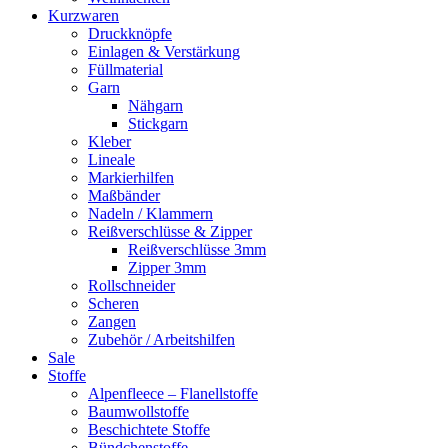
Kurzwaren
Druckknöpfe
Einlagen & Verstärkung
Füllmaterial
Garn
Nähgarn
Stickgarn
Kleber
Lineale
Markierhilfen
Maßbänder
Nadeln / Klammern
Reißverschlüsse & Zipper
Reißverschlüsse 3mm
Zipper 3mm
Rollschneider
Scheren
Zangen
Zubehör / Arbeitshilfen
Sale
Stoffe
Alpenfleece – Flanellstoffe
Baumwollstoffe
Beschichtete Stoffe
Bündchenstoffe