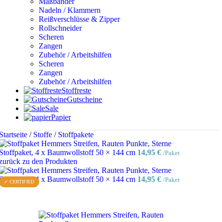
Maßbänder
Nadeln / Klammern
Reißverschlüsse & Zipper
Rollschneider
Scheren
Zangen
Zubehör / Arbeitshilfen
Scheren
Zangen
Zubehör / Arbeitshilfen
Stoffreste
Gutscheine
Sale
Papier
Startseite
/
Stoffe
/
Stoffpakete
Stoffpaket, 4 x Baumwollstoff 50 × 144 cm
14,95
€
/Paket
zurück zu den Produkten
Stoffpaket, 4 x Baumwollstoff 50 × 144 cm
14,95
€
/Paket
✓ CERTIFIED