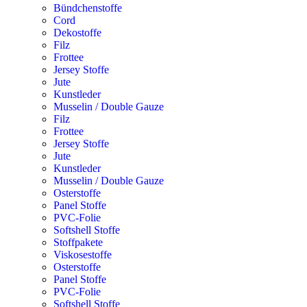
Bündchenstoffe
Cord
Dekostoffe
Filz
Frottee
Jersey Stoffe
Jute
Kunstleder
Musselin / Double Gauze
Filz
Frottee
Jersey Stoffe
Jute
Kunstleder
Musselin / Double Gauze
Osterstoffe
Panel Stoffe
PVC-Folie
Softshell Stoffe
Stoffpakete
Viskosestoffe
Osterstoffe
Panel Stoffe
PVC-Folie
Softshell Stoffe