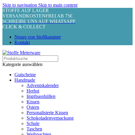
Skip to navigation
Skip to main content
STOFFE AUF LAGER
VERSANDKOSTENFREI AB 75€
SCHREIBE UNS AUF WHATSAPP
CLICK & COLLECT
Neues von Stoffkammer
Kontakt
Kategorie auswählen
Gutscheine
Handmade
Adventskalender
Herbst
Impfpasshüllen
Kissen
Ostern
Personalisierte Kissen
Schokoladenverpackung
Schule
Taschen
Weihnachten