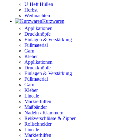
U-Heft Hüllen
Herbst
Weihnachten
Kurzwaren
Applikationen
Druckknöpfe
Einlagen & Verstärkung
Füllmaterial
Garn
Kleber
Applikationen
Druckknöpfe
Einlagen & Verstärkung
Füllmaterial
Garn
Kleber
Lineale
Markierhilfen
Maßbänder
Nadeln / Klammern
Reißverschlüsse & Zipper
Rollschneider
Lineale
Markierhilfen