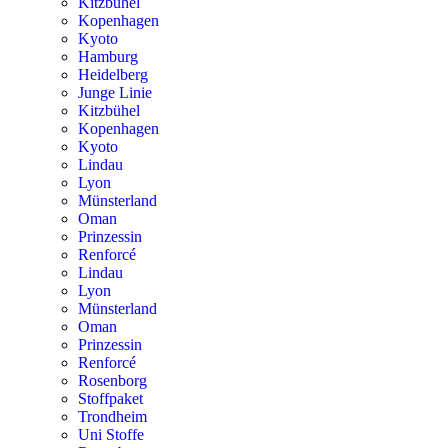
Kitzbühel
Kopenhagen
Kyoto
Hamburg
Heidelberg
Junge Linie
Kitzbühel
Kopenhagen
Kyoto
Lindau
Lyon
Münsterland
Oman
Prinzessin
Renforcé
Lindau
Lyon
Münsterland
Oman
Prinzessin
Renforcé
Rosenborg
Stoffpaket
Trondheim
Uni Stoffe