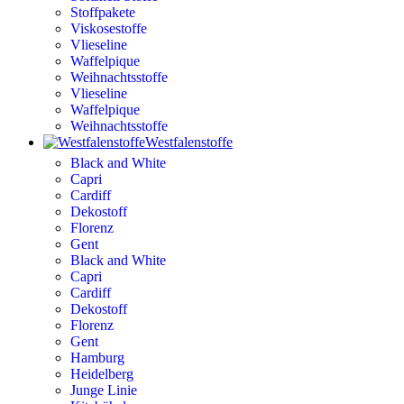
Stoffpakete
Viskosestoffe
Vlieseline
Waffelpique
Weihnachtsstoffe
Vlieseline
Waffelpique
Weihnachtsstoffe
Westfalenstoffe
Black and White
Capri
Cardiff
Dekostoff
Florenz
Gent
Black and White
Capri
Cardiff
Dekostoff
Florenz
Gent
Hamburg
Heidelberg
Junge Linie