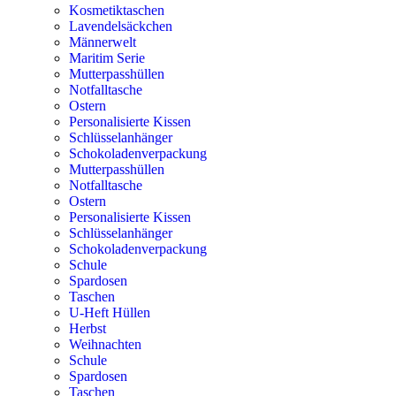
Kosmetiktaschen
Lavendelsäckchen
Männerwelt
Maritim Serie
Mutterpasshüllen
Notfalltasche
Ostern
Personalisierte Kissen
Schlüsselanhänger
Schokoladenverpackung
Mutterpasshüllen
Notfalltasche
Ostern
Personalisierte Kissen
Schlüsselanhänger
Schokoladenverpackung
Schule
Spardosen
Taschen
U-Heft Hüllen
Herbst
Weihnachten
Schule
Spardosen
Taschen