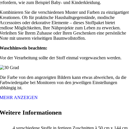
erfordern, wie zum Beispiel Baby- und Kinderkleidung.
Kombinieren Sie die verschiedenen Muster und Farben zu einzigartige
Kreationen. Ob für praktische Haushaltsgegenstände, modische
Accessoires oder dekorative Elemente – dieses Stoffpaket bietet
endlose Möglichkeiten, Ihre Nähprojekte zum Leben zu erwecken.
Verleihen Sie Ihrem Zuhause oder Ihren Geschenken eine persönliche
Note mit unseren vielseitigen Baumwollstoffen.
Waschhinweis beachten:
Vor der Verarbeitung sollte der Stoff einmal vorgewaschen werden.
Die Farbe von den angezeigten Bildern kann etwas abweichen, da die
Farbwiedergabe bei Monitoren von den jeweiligen Einstellungen
abhängig ist.
MEHR ANZEIGEN
Weitere Informationen
4 verschiedene Stoffe in fertigen Zuschnitten à 50 cm x 144 cm.