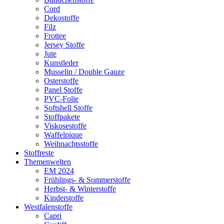
Cord
Dekostoffe
Filz
Frottee
Jersey Stoffe
Jute
Kunstleder
Musselin / Double Gauze
Osterstoffe
Panel Stoffe
PVC-Folie
Softshell Stoffe
Stoffpakete
Viskosestoffe
Waffelpique
Weihnachtsstoffe
Stoffreste
Themenwelten
EM 2024
Frühlings- & Sommerstoffe
Herbst- & Winterstoffe
Kinderstoffe
Westfalenstoffe
Capri