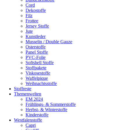
Cord
Dekostoffe
Filz
Frottee
Jersey Stoffe
Jute
Kunstleder
Musselin / Double Gauze
Osterstoffe
Panel Stoffe
PVC-Folie
Softshell Stoffe
Stoffpakete
Viskosestoffe
Waffelpique
Weihnachtsstoffe
Stoffreste
Themenwelten
EM 2024
Frühlings- & Sommerstoffe
Herbst- & Winterstoffe
Kinderstoffe
Westfalenstoffe
Capri