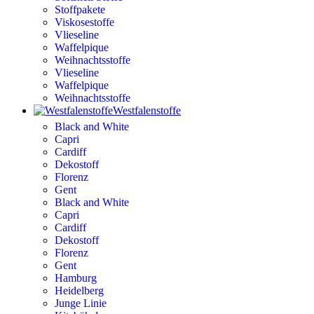
Stoffpakete
Viskosestoffe
Vlieseline
Waffelpique
Weihnachtsstoffe
Vlieseline
Waffelpique
Weihnachtsstoffe
Westfalenstoffe
Black and White
Capri
Cardiff
Dekostoff
Florenz
Gent
Black and White
Capri
Cardiff
Dekostoff
Florenz
Gent
Hamburg
Heidelberg
Junge Linie