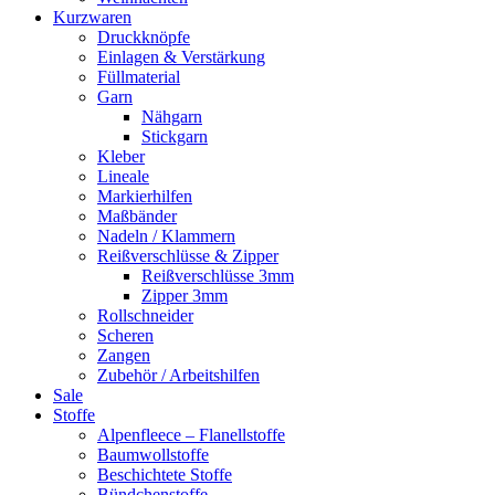
Kurzwaren
Druckknöpfe
Einlagen & Verstärkung
Füllmaterial
Garn
Nähgarn
Stickgarn
Kleber
Lineale
Markierhilfen
Maßbänder
Nadeln / Klammern
Reißverschlüsse & Zipper
Reißverschlüsse 3mm
Zipper 3mm
Rollschneider
Scheren
Zangen
Zubehör / Arbeitshilfen
Sale
Stoffe
Alpenfleece – Flanellstoffe
Baumwollstoffe
Beschichtete Stoffe
Bündchenstoffe