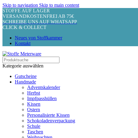
Skip to navigation
Skip to main content
STOFFE AUF LAGER
VERSANDKOSTENFREI AB 75€
SCHREIBE UNS AUF WHATSAPP
CLICK & COLLECT
Neues von Stoffkammer
Kontakt
Kategorie auswählen
Gutscheine
Handmade
Adventskalender
Herbst
Impfpasshüllen
Kissen
Ostern
Personalisierte Kissen
Schokoladenverpackung
Schule
Taschen
Weihnachten