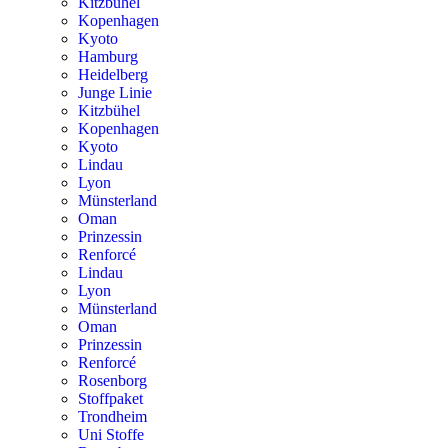
Kitzbühel
Kopenhagen
Kyoto
Hamburg
Heidelberg
Junge Linie
Kitzbühel
Kopenhagen
Kyoto
Lindau
Lyon
Münsterland
Oman
Prinzessin
Renforcé
Lindau
Lyon
Münsterland
Oman
Prinzessin
Renforcé
Rosenborg
Stoffpaket
Trondheim
Uni Stoffe