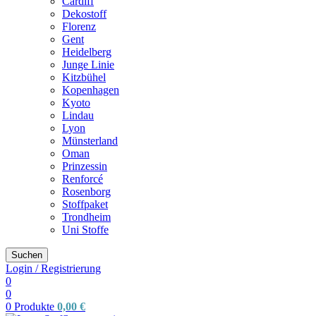
Cardiff
Dekostoff
Florenz
Gent
Heidelberg
Junge Linie
Kitzbühel
Kopenhagen
Kyoto
Lindau
Lyon
Münsterland
Oman
Prinzessin
Renforcé
Rosenborg
Stoffpaket
Trondheim
Uni Stoffe
Suchen
Login / Registrierung
0
0
0
Produkte
0,00
€