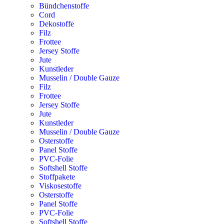
Bündchenstoffe
Cord
Dekostoffe
Filz
Frottee
Jersey Stoffe
Jute
Kunstleder
Musselin / Double Gauze
Filz
Frottee
Jersey Stoffe
Jute
Kunstleder
Musselin / Double Gauze
Osterstoffe
Panel Stoffe
PVC-Folie
Softshell Stoffe
Stoffpakete
Viskosestoffe
Osterstoffe
Panel Stoffe
PVC-Folie
Softshell Stoffe