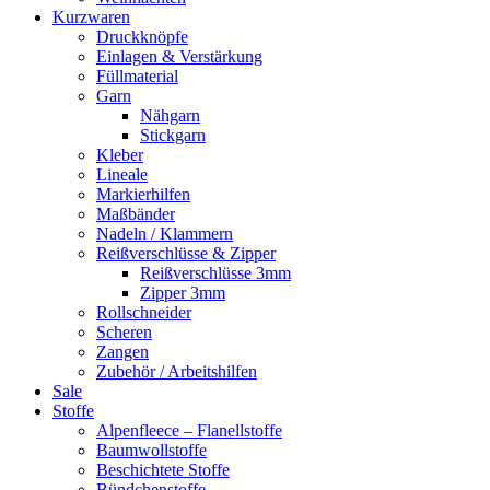
Kurzwaren
Druckknöpfe
Einlagen & Verstärkung
Füllmaterial
Garn
Nähgarn
Stickgarn
Kleber
Lineale
Markierhilfen
Maßbänder
Nadeln / Klammern
Reißverschlüsse & Zipper
Reißverschlüsse 3mm
Zipper 3mm
Rollschneider
Scheren
Zangen
Zubehör / Arbeitshilfen
Sale
Stoffe
Alpenfleece – Flanellstoffe
Baumwollstoffe
Beschichtete Stoffe
Bündchenstoffe