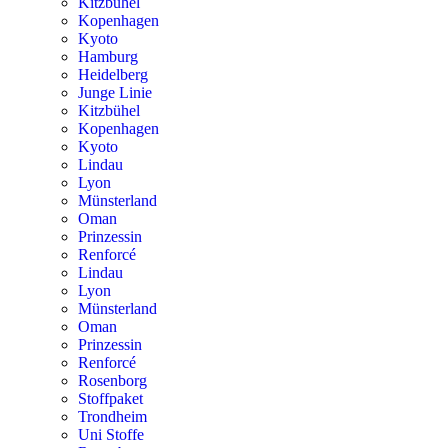
Kitzbühel
Kopenhagen
Kyoto
Hamburg
Heidelberg
Junge Linie
Kitzbühel
Kopenhagen
Kyoto
Lindau
Lyon
Münsterland
Oman
Prinzessin
Renforcé
Lindau
Lyon
Münsterland
Oman
Prinzessin
Renforcé
Rosenborg
Stoffpaket
Trondheim
Uni Stoffe