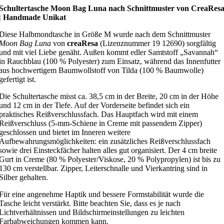
Schultertasche Moon Bag Luna nach Schnittmuster von CreaRes
| Handmade Unikat
Diese Halbmondtasche in Größe M wurde nach dem Schnittmuster
Moon Bag Luna
von
creaResa
(Lizenznummer 19 12690) sorgfältig
und mit viel Liebe genäht. Außen kommt edler Samtstoff „Savannah“
in Rauchblau (100 % Polyester) zum Einsatz, während das Innenfutter
aus hochwertigem Baumwollstoff von Tilda (100 % Baumwolle)
gefertigt ist.
Die Schultertasche misst ca. 38,5 cm in der Breite, 20 cm in der Höhe
und 12 cm in der Tiefe. Auf der Vorderseite befindet sich ein
praktisches Reißverschlussfach. Das Hauptfach wird mit einem
Reißverschluss (5-mm-Schiene in Creme mit passendem Zipper)
geschlossen und bietet im Inneren weitere
Aufbewahrungsmöglichkeiten: ein zusätzliches Reißverschlussfach
sowie drei Einsteckfächer halten alles gut organisiert. Der 4 cm breite
Gurt in Creme (80 % Polyester/Viskose, 20 % Polypropylen) ist bis zu
130 cm verstellbar. Zipper, Leiterschnalle und Vierkantring sind in
Silber gehalten.
Für eine angenehme Haptik und bessere Formstabilität wurde die
Tasche leicht verstärkt. Bitte beachten Sie, dass es je nach
Lichtverhältnissen und Bildschirmeinstellungen zu leichten
Farbabweichungen kommen kann.