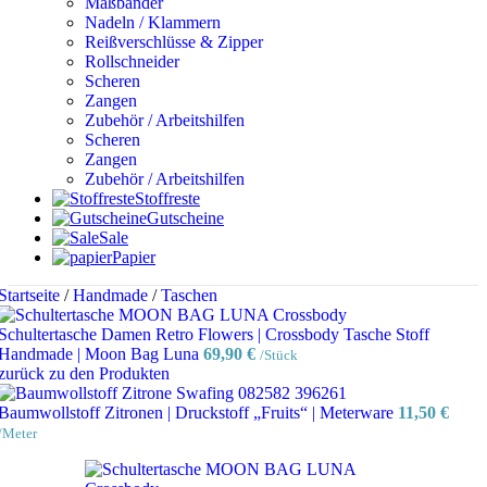
Maßbänder
Nadeln / Klammern
Reißverschlüsse & Zipper
Rollschneider
Scheren
Zangen
Zubehör / Arbeitshilfen
Scheren
Zangen
Zubehör / Arbeitshilfen
Stoffreste
Gutscheine
Sale
Papier
Startseite
/
Handmade
/
Taschen
Schultertasche Damen Retro Flowers | Crossbody Tasche Stoff
Handmade | Moon Bag Luna
69,90
€
/Stück
zurück zu den Produkten
Baumwollstoff Zitronen | Druckstoff „Fruits“ | Meterware
11,50
€
/Meter