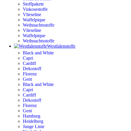
Stoffpakete
Viskosestoffe
Vlieseline
Waffelpique
Weihnachtsstoffe
Vlieseline
Waffelpique
Weihnachtsstoffe
Westfalenstoffe
Black and White
Capri
Cardiff
Dekostoff
Florenz
Gent
Black and White
Capri
Cardiff
Dekostoff
Florenz
Gent
Hamburg
Heidelberg
Junge Linie