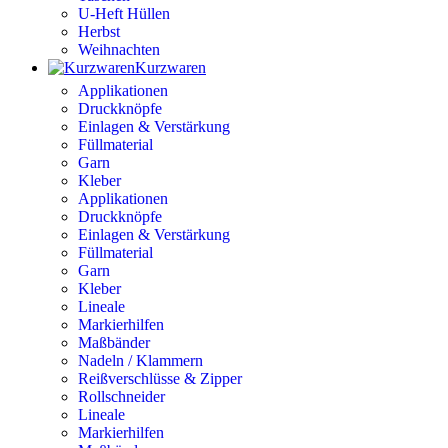
U-Heft Hüllen
Herbst
Weihnachten
Kurzwaren
Applikationen
Druckknöpfe
Einlagen & Verstärkung
Füllmaterial
Garn
Kleber
Applikationen
Druckknöpfe
Einlagen & Verstärkung
Füllmaterial
Garn
Kleber
Lineale
Markierhilfen
Maßbänder
Nadeln / Klammern
Reißverschlüsse & Zipper
Rollschneider
Lineale
Markierhilfen