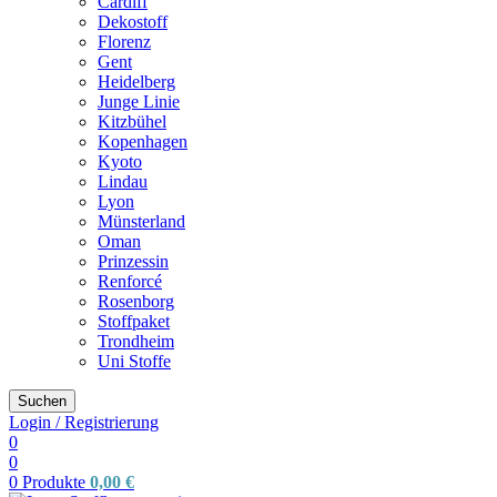
Cardiff
Dekostoff
Florenz
Gent
Heidelberg
Junge Linie
Kitzbühel
Kopenhagen
Kyoto
Lindau
Lyon
Münsterland
Oman
Prinzessin
Renforcé
Rosenborg
Stoffpaket
Trondheim
Uni Stoffe
Suchen
Login / Registrierung
0
0
0
Produkte
0,00
€