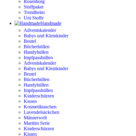
Rosenborg
Stoffpaket
Trondheim
Uni Stoffe
Handmade
Adventskalender
Babys und Kleinkinder
Beutel
Bücherhüllen
Handyhüllen
Impfpasshüllen
Adventskalender
Babys und Kleinkinder
Beutel
Bücherhüllen
Handyhüllen
Impfpasshüllen
Kinderschürzen
Kissen
Kosmetiktaschen
Lavendelsäckchen
Männerwelt
Maritim Serie
Kinderschürzen
Kissen