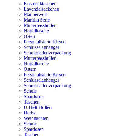
Kosmetiktaschen
Lavendelsäckchen
Männerwelt
Maritim Serie
Mutterpasshüllen
Notfalltasche
Ostern
Personalisierte Kissen
Schlüsselanhänger
Schokoladenverpackung
Mutterpasshüllen
Notfalltasche
Ostern
Personalisierte Kissen
Schlüsselanhänger
Schokoladenverpackung
Schule
Spardosen
Taschen
U-Heft Hüllen
Herbst
Weihnachten
Schule
Spardosen
Taschen