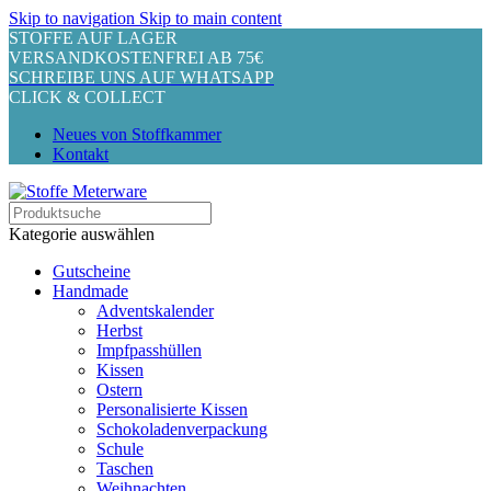
Skip to navigation
Skip to main content
STOFFE AUF LAGER
VERSANDKOSTENFREI AB 75€
SCHREIBE UNS AUF WHATSAPP
CLICK & COLLECT
Neues von Stoffkammer
Kontakt
Kategorie auswählen
Gutscheine
Handmade
Adventskalender
Herbst
Impfpasshüllen
Kissen
Ostern
Personalisierte Kissen
Schokoladenverpackung
Schule
Taschen
Weihnachten