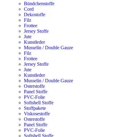
Bündchenstoffe
Cord
Dekostoffe
Filz
Frottee
Jersey Stoffe
Jute
Kunstleder
Musselin / Double Gauze
Filz
Frottee
Jersey Stoffe
Jute
Kunstleder
Musselin / Double Gauze
Osterstoffe
Panel Stoffe
PVC-Folie
Softshell Stoffe
Stoffpakete
Viskosestoffe
Osterstoffe
Panel Stoffe
PVC-Folie
Softshell Stoffe