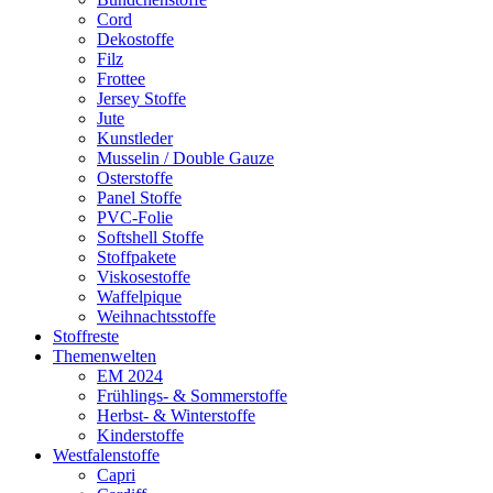
Cord
Dekostoffe
Filz
Frottee
Jersey Stoffe
Jute
Kunstleder
Musselin / Double Gauze
Osterstoffe
Panel Stoffe
PVC-Folie
Softshell Stoffe
Stoffpakete
Viskosestoffe
Waffelpique
Weihnachtsstoffe
Stoffreste
Themenwelten
EM 2024
Frühlings- & Sommerstoffe
Herbst- & Winterstoffe
Kinderstoffe
Westfalenstoffe
Capri