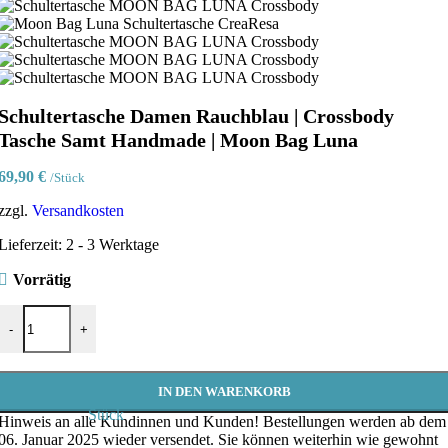
Schultertasche Damen Rauchblau | Crossbody
Tasche Samt Handmade | Moon Bag Luna
69,90
€
/Stück
zzgl.
Versandkosten
Lieferzeit:
2 - 3 Werktage
Vorrätig
Schultertasche Damen Rauchblau | Crossbody Tasche Samt Handmad
-
+
IN DEN WARENKORB
Stück
Hinweis an alle Kundinnen und Kunden!
Bestellungen werden ab dem
06. Januar 2025 wieder versendet. Sie können weiterhin wie gewohnt