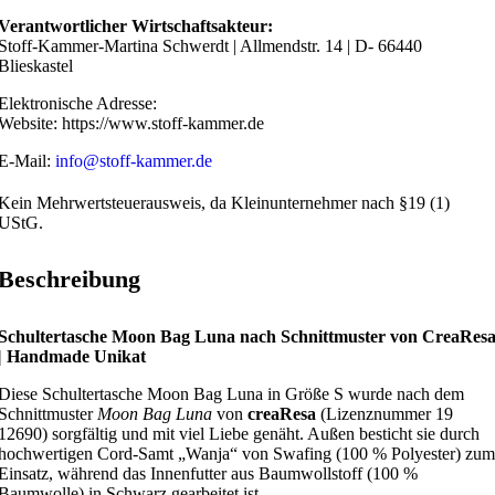
Verantwortlicher Wirtschaftsakteur:
Stoff-Kammer-Martina Schwerdt | Allmendstr. 14 | D- 66440
Blieskastel
Elektronische Adresse:
Website: https://www.stoff-kammer.de
E-Mail:
info@stoff-kammer.de
Kein Mehrwertsteuerausweis, da Kleinunternehmer nach §19 (1)
UStG.
Beschreibung
Schultertasche Moon Bag Luna nach Schnittmuster von CreaRes
| Handmade Unikat
Diese Schultertasche Moon Bag Luna in Größe S wurde nach dem
Schnittmuster
Moon Bag Luna
von
creaResa
(Lizenznummer 19
12690) sorgfältig und mit viel Liebe genäht. Außen besticht sie durch
hochwertigen Cord-Samt „Wanja“ von Swafing (100 % Polyester) zum
Einsatz, während das Innenfutter aus Baumwollstoff (100 %
Baumwolle) in Schwarz gearbeitet ist.