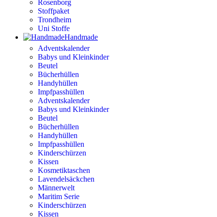
Rosenborg
Stoffpaket
Trondheim
Uni Stoffe
Handmade
Adventskalender
Babys und Kleinkinder
Beutel
Bücherhüllen
Handyhüllen
Impfpasshüllen
Adventskalender
Babys und Kleinkinder
Beutel
Bücherhüllen
Handyhüllen
Impfpasshüllen
Kinderschürzen
Kissen
Kosmetiktaschen
Lavendelsäckchen
Männerwelt
Maritim Serie
Kinderschürzen
Kissen