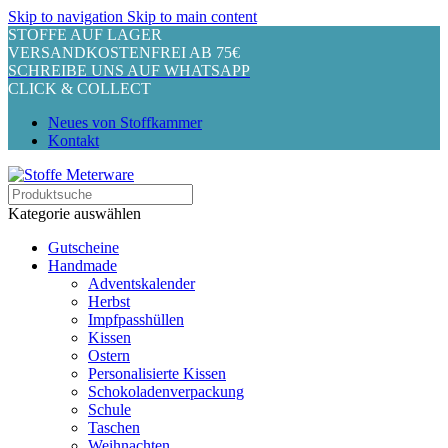
Skip to navigation
Skip to main content
STOFFE AUF LAGER
VERSANDKOSTENFREI AB 75€
SCHREIBE UNS AUF WHATSAPP
CLICK & COLLECT
Neues von Stoffkammer
Kontakt
Kategorie auswählen
Gutscheine
Handmade
Adventskalender
Herbst
Impfpasshüllen
Kissen
Ostern
Personalisierte Kissen
Schokoladenverpackung
Schule
Taschen
Weihnachten