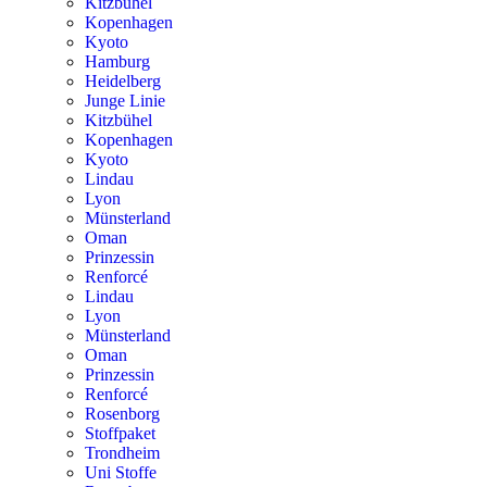
Kitzbühel
Kopenhagen
Kyoto
Hamburg
Heidelberg
Junge Linie
Kitzbühel
Kopenhagen
Kyoto
Lindau
Lyon
Münsterland
Oman
Prinzessin
Renforcé
Lindau
Lyon
Münsterland
Oman
Prinzessin
Renforcé
Rosenborg
Stoffpaket
Trondheim
Uni Stoffe