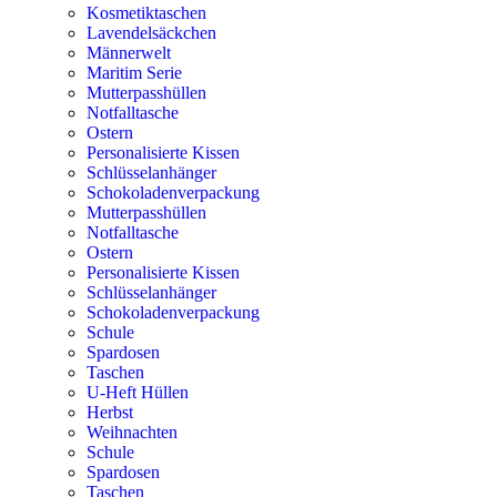
Kosmetiktaschen
Lavendelsäckchen
Männerwelt
Maritim Serie
Mutterpasshüllen
Notfalltasche
Ostern
Personalisierte Kissen
Schlüsselanhänger
Schokoladenverpackung
Mutterpasshüllen
Notfalltasche
Ostern
Personalisierte Kissen
Schlüsselanhänger
Schokoladenverpackung
Schule
Spardosen
Taschen
U-Heft Hüllen
Herbst
Weihnachten
Schule
Spardosen
Taschen