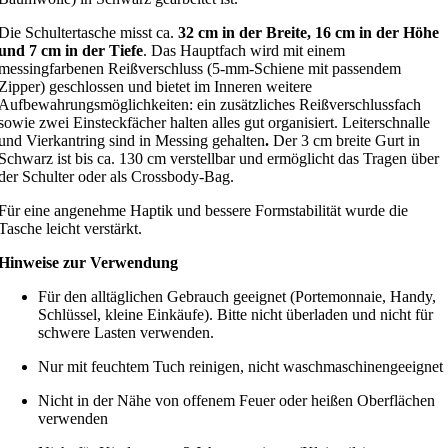
Die Schultertasche misst ca.
32 cm in der Breite, 16 cm in der Höhe
und 7 cm in der Tiefe
. Das Hauptfach wird mit einem
messingfarbenen Reißverschluss (5-mm-Schiene mit passendem
Zipper) geschlossen und bietet im Inneren weitere
Aufbewahrungsmöglichkeiten: ein zusätzliches Reißverschlussfach
sowie zwei Einsteckfächer halten alles gut organisiert.
Leiterschnalle
und Vierkantring sind in Messing gehalten
.
Der 3 cm breite Gurt in
Schwarz ist bis ca. 130 cm verstellbar und ermöglicht das Tragen über
der Schulter oder als Crossbody-Bag.
Für eine angenehme Haptik und bessere Formstabilität wurde die
Tasche leicht verstärkt.
Hinweise zur Verwendung
Für den alltäglichen Gebrauch geeignet (Portemonnaie, Handy,
Schlüssel, kleine Einkäufe). Bitte nicht überladen und nicht für
schwere Lasten verwenden.
Nur mit feuchtem Tuch reinigen, nicht waschmaschinengeeignet
Nicht in der Nähe von offenem Feuer oder heißen Oberflächen
verwenden