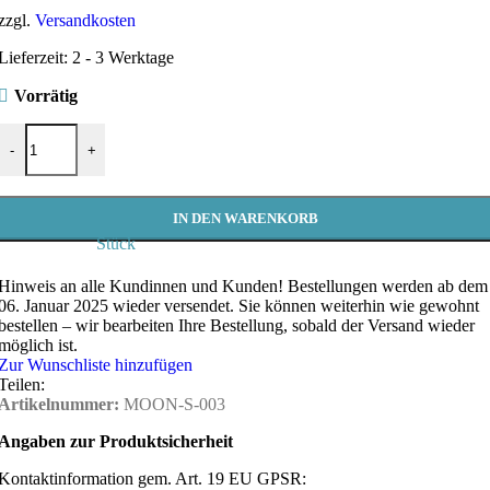
zzgl.
Versandkosten
Lieferzeit:
2 - 3 Werktage
Vorrätig
Schultertasche Crossbody Moon Bag Luna S | Damen Schwarz Cord 
-
+
IN DEN WARENKORB
Stück
Hinweis an alle Kundinnen und Kunden!
Bestellungen werden ab dem
06. Januar 2025 wieder versendet. Sie können weiterhin wie gewohnt
bestellen – wir bearbeiten Ihre Bestellung, sobald der Versand wieder
möglich ist.
Zur Wunschliste hinzufügen
Teilen:
Artikelnummer:
MOON-S-003
Angaben zur Produktsicherheit
Kontaktinformation gem. Art. 19 EU GPSR: