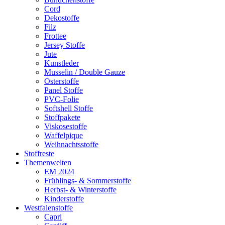
Cord
Dekostoffe
Filz
Frottee
Jersey Stoffe
Jute
Kunstleder
Musselin / Double Gauze
Osterstoffe
Panel Stoffe
PVC-Folie
Softshell Stoffe
Stoffpakete
Viskosestoffe
Waffelpique
Weihnachtsstoffe
Stoffreste
Themenwelten
EM 2024
Frühlings- & Sommerstoffe
Herbst- & Winterstoffe
Kinderstoffe
Westfalenstoffe
Capri