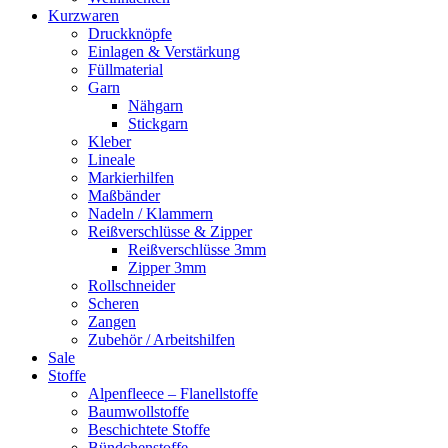
Kurzwaren
Druckknöpfe
Einlagen & Verstärkung
Füllmaterial
Garn
Nähgarn
Stickgarn
Kleber
Lineale
Markierhilfen
Maßbänder
Nadeln / Klammern
Reißverschlüsse & Zipper
Reißverschlüsse 3mm
Zipper 3mm
Rollschneider
Scheren
Zangen
Zubehör / Arbeitshilfen
Sale
Stoffe
Alpenfleece – Flanellstoffe
Baumwollstoffe
Beschichtete Stoffe
Bündchenstoffe