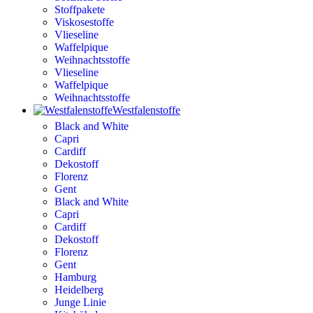
Stoffpakete
Viskosestoffe
Vlieseline
Waffelpique
Weihnachtsstoffe
Vlieseline
Waffelpique
Weihnachtsstoffe
Westfalenstoffe
Black and White
Capri
Cardiff
Dekostoff
Florenz
Gent
Black and White
Capri
Cardiff
Dekostoff
Florenz
Gent
Hamburg
Heidelberg
Junge Linie