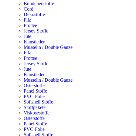
Bündchenstoffe
Cord
Dekostoffe
Filz
Frottee
Jersey Stoffe
Jute
Kunstleder
Musselin / Double Gauze
Filz
Frottee
Jersey Stoffe
Jute
Kunstleder
Musselin / Double Gauze
Osterstoffe
Panel Stoffe
PVC-Folie
Softshell Stoffe
Stoffpakete
Viskosestoffe
Osterstoffe
Panel Stoffe
PVC-Folie
Softshell Stoffe