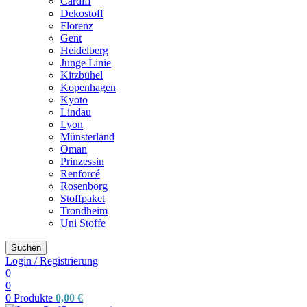
Cardiff
Dekostoff
Florenz
Gent
Heidelberg
Junge Linie
Kitzbühel
Kopenhagen
Kyoto
Lindau
Lyon
Münsterland
Oman
Prinzessin
Renforcé
Rosenborg
Stoffpaket
Trondheim
Uni Stoffe
Suchen
Login / Registrierung
0
0
0
Produkte
0,00
€