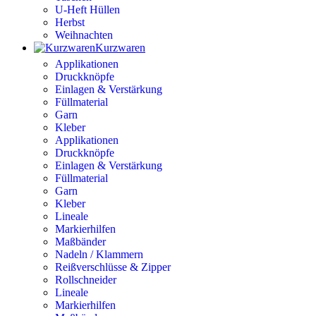
U-Heft Hüllen
Herbst
Weihnachten
Kurzwaren
Applikationen
Druckknöpfe
Einlagen & Verstärkung
Füllmaterial
Garn
Kleber
Applikationen
Druckknöpfe
Einlagen & Verstärkung
Füllmaterial
Garn
Kleber
Lineale
Markierhilfen
Maßbänder
Nadeln / Klammern
Reißverschlüsse & Zipper
Rollschneider
Lineale
Markierhilfen