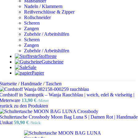
Maßbänder
Nadeln / Klammern
Reißverschlüsse & Zipper
Rollschneider
Scheren
Zangen
Zubehör / Arbeitshilfen
Scheren
Zangen
Zubehör / Arbeitshilfen
Stoffreste
Gutscheine
Sale
Papier
Startseite
/
Handmade
/
Taschen
Cordstoff in Samtoptik – Wanja Rauchblau | weich, edel & vielseitig |
Meterware
13,90
€
/Meter
zurück zu den Produkten
Schultertasche Crossbody Moon Bag Luna S | Damen Rot | Handmade
Unikat
59,90
€
/Stück