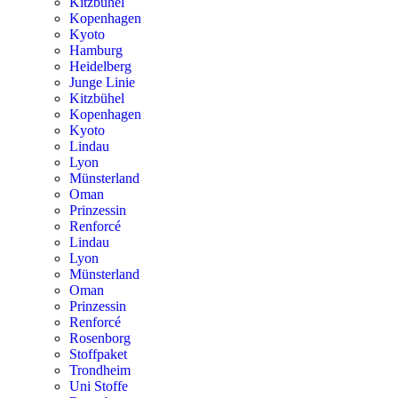
Kitzbühel
Kopenhagen
Kyoto
Hamburg
Heidelberg
Junge Linie
Kitzbühel
Kopenhagen
Kyoto
Lindau
Lyon
Münsterland
Oman
Prinzessin
Renforcé
Lindau
Lyon
Münsterland
Oman
Prinzessin
Renforcé
Rosenborg
Stoffpaket
Trondheim
Uni Stoffe