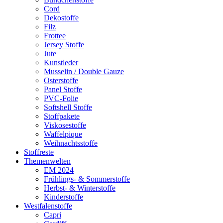
Cord
Dekostoffe
Filz
Frottee
Jersey Stoffe
Jute
Kunstleder
Musselin / Double Gauze
Osterstoffe
Panel Stoffe
PVC-Folie
Softshell Stoffe
Stoffpakete
Viskosestoffe
Waffelpique
Weihnachtsstoffe
Stoffreste
Themenwelten
EM 2024
Frühlings- & Sommerstoffe
Herbst- & Winterstoffe
Kinderstoffe
Westfalenstoffe
Capri