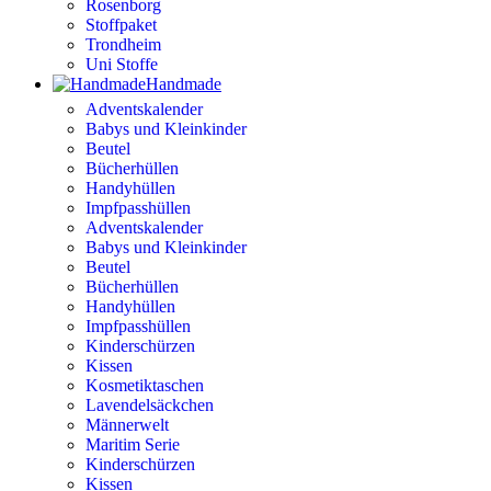
Rosenborg
Stoffpaket
Trondheim
Uni Stoffe
Handmade
Adventskalender
Babys und Kleinkinder
Beutel
Bücherhüllen
Handyhüllen
Impfpasshüllen
Adventskalender
Babys und Kleinkinder
Beutel
Bücherhüllen
Handyhüllen
Impfpasshüllen
Kinderschürzen
Kissen
Kosmetiktaschen
Lavendelsäckchen
Männerwelt
Maritim Serie
Kinderschürzen
Kissen