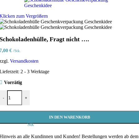
Klicken zum Vergrößern
Schokoladenhülle, Fragt nicht ….
7,00
€
/Stk.
zzgl.
Versandkosten
Lieferzeit:
2 - 3 Werktage
Vorrätig
Schokoladenhülle, Fragt nicht .... Menge
-
+
IN DEN WARENKORB
Stk
Hinweis an alle Kundinnen und Kunden!
Bestellungen werden ab dem