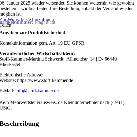
06. Januar 2025 wieder versendet. Sie können weiterhin wie gewohnt
bestellen – wir bearbeiten Ihre Bestellung, sobald der Versand wieder
möglich ist.
Zur Wunschliste hinzufügen
Artikelnummer:
Fragt nicht
Teilen:
Angaben zur Produktsicherheit
Kontaktinformation gem. Art. 19 EU GPSR:
Verantwortlicher Wirtschaftsakteur:
Stoff-Kammer-Martina Schwerdt | Allmendstr. 14 | D- 66440
Blieskastel
Elektronische Adresse:
Website: https://www.stoff-kammer.de
E-Mail:
info@stoff-kammer.de
Kein Mehrwertsteuerausweis, da Kleinunternehmer nach §19 (1)
UStG.
Beschreibung