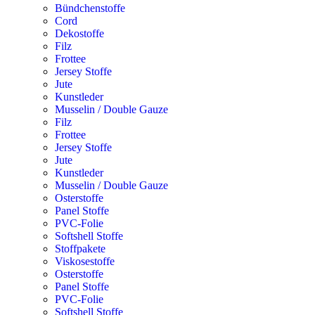
Bündchenstoffe
Cord
Dekostoffe
Filz
Frottee
Jersey Stoffe
Jute
Kunstleder
Musselin / Double Gauze
Filz
Frottee
Jersey Stoffe
Jute
Kunstleder
Musselin / Double Gauze
Osterstoffe
Panel Stoffe
PVC-Folie
Softshell Stoffe
Stoffpakete
Viskosestoffe
Osterstoffe
Panel Stoffe
PVC-Folie
Softshell Stoffe