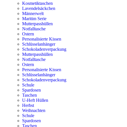
Kosmetiktaschen
Lavendelsäckchen
Männerwelt
Maritim Serie
Mutterpasshüllen
Notfalltasche
Ostern
Personalisierte Kissen
Schlüsselanhänger
Schokoladenverpackung
Mutterpasshüllen
Notfalltasche
Ostern
Personalisierte Kissen
Schlüsselanhänger
Schokoladenverpackung
Schule
Spardosen
Taschen
U-Heft Hüllen
Herbst
Weihnachten
Schule
Spardosen
Taschen