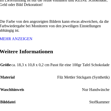
Im Lieferumfang ist nur die Hülle enthalten und KEINE Schokolade,
Geld oder Bild Dekoration!
Die Farbe von den angezeigten Bildern kann etwas abweichen, da die
Farbwiedergabe bei Monitoren von den jeweiligen Einstellungen
abhängig ist.
MEHR ANZEIGEN
Weitere Informationen
Größe
ca. 18,3 x 10,8 x 0,2 cm Passt für eine 100gr Tafel Schokolade
Material
Filz Mettler Stickgarn (Synthetik)
Waschhinweis
Nur Handwäsche
Bilddatei
Stoffkammer