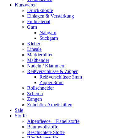
Kurzwaren
Druckknöpfe
Einlagen & Verstärkung
Füllmaterial
Garn
Nähgarn
Stickgarn
Kleber
Lineale
Markierhilfen
Maßbänder
Nadeln / Klammern
Reißverschlüsse & Zipper
Reißverschlüsse 3mm
Zipper 3mm
Rollschneider
Scheren
Zangen
Zubehör / Arbeitshilfen
Sale
Stoffe
Alpenfleece – Flanellstoffe
Baumwollstoffe
Beschichtete Stoffe
Bündchenstoffe