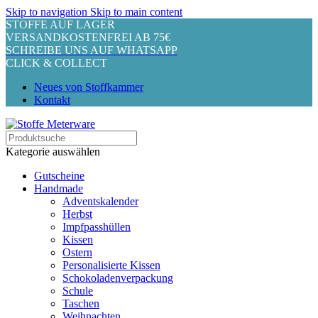
Skip to navigation
Skip to main content
STOFFE AUF LAGER
VERSANDKOSTENFREI AB 75€
SCHREIBE UNS AUF WHATSAPP
CLICK & COLLECT
Neues von Stoffkammer
Kontakt
Kategorie auswählen
Gutscheine
Handmade
Adventskalender
Herbst
Impfpasshüllen
Kissen
Ostern
Personalisierte Kissen
Schokoladenverpackung
Schule
Taschen
Weihnachten