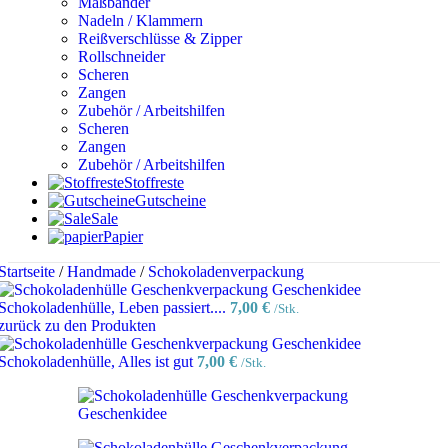
Maßbänder
Nadeln / Klammern
Reißverschlüsse & Zipper
Rollschneider
Scheren
Zangen
Zubehör / Arbeitshilfen
Scheren
Zangen
Zubehör / Arbeitshilfen
Stoffreste
Gutscheine
Sale
Papier
Startseite
/
Handmade
/
Schokoladenverpackung
Schokoladenhülle, Leben passiert....
7,00
€
/Stk.
zurück zu den Produkten
Schokoladenhülle, Alles ist gut
7,00
€
/Stk.