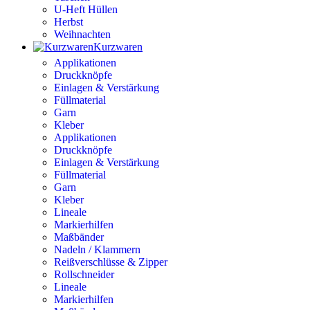
U-Heft Hüllen
Herbst
Weihnachten
Kurzwaren
Applikationen
Druckknöpfe
Einlagen & Verstärkung
Füllmaterial
Garn
Kleber
Applikationen
Druckknöpfe
Einlagen & Verstärkung
Füllmaterial
Garn
Kleber
Lineale
Markierhilfen
Maßbänder
Nadeln / Klammern
Reißverschlüsse & Zipper
Rollschneider
Lineale
Markierhilfen