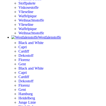
Stoffpakete
Viskosestoffe
Vlieseline
Waffelpique
Weihnachtsstoffe
Vlieseline
Waffelpique
Weihnachtsstoffe
Westfalenstoffe
Black and White
Capri
Cardiff
Dekostoff
Florenz
Gent
Black and White
Capri
Cardiff
Dekostoff
Florenz
Gent
Hamburg
Heidelberg
Junge Linie