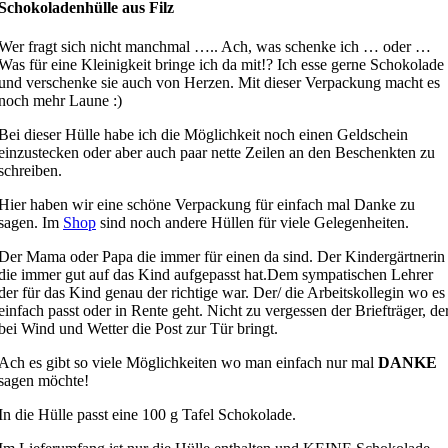
Schokoladenhülle aus Filz
Wer fragt sich nicht manchmal ….. Ach, was schenke ich … oder …
Was für eine Kleinigkeit bringe ich da mit!? Ich esse gerne Schokolade
und verschenke sie auch von Herzen. Mit dieser Verpackung macht es
noch mehr Laune :)
Bei dieser Hülle habe ich die Möglichkeit noch einen Geldschein
einzustecken oder aber auch paar nette Zeilen an den Beschenkten zu
schreiben.
Hier haben wir eine schöne Verpackung für einfach mal Danke zu
sagen. Im
Shop
sind noch andere Hüllen für viele Gelegenheiten.
Der Mama oder Papa die immer für einen da sind. Der Kindergärtnerin
die immer gut auf das Kind aufgepasst hat.Dem sympatischen Lehrer
der für das Kind genau der richtige war. Der/ die Arbeitskollegin wo es
einfach passt oder in Rente geht. Nicht zu vergessen der Briefträger, de
bei Wind und Wetter die Post zur Tür bringt.
Ach es gibt so viele Möglichkeiten wo man einfach nur mal
DANKE
sagen möchte!
In die Hülle passt eine 100 g Tafel Schokolade.