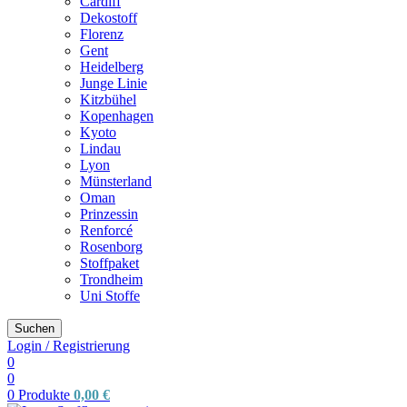
Cardiff
Dekostoff
Florenz
Gent
Heidelberg
Junge Linie
Kitzbühel
Kopenhagen
Kyoto
Lindau
Lyon
Münsterland
Oman
Prinzessin
Renforcé
Rosenborg
Stoffpaket
Trondheim
Uni Stoffe
Suchen
Login / Registrierung
0
0
0
Produkte
0,00
€