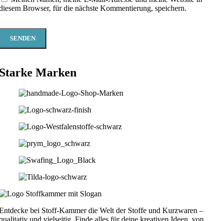
diesem Browser, für die nächste Kommentierung, speichern.
Starke Marken
Entdecke bei Stoff-Kammer die Welt der Stoffe und Kurzwaren –
qualitativ und vielseitig. Finde alles für deine kreativen Ideen, von