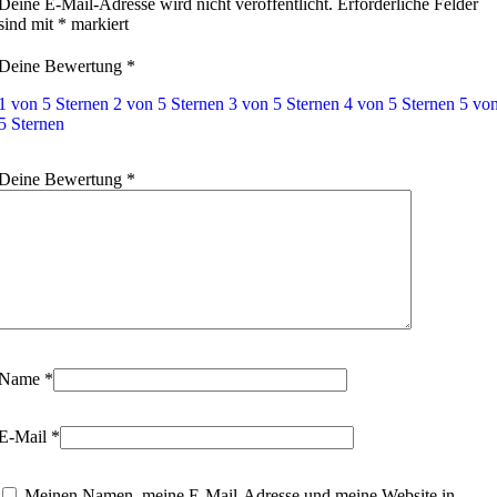
Deine E-Mail-Adresse wird nicht veröffentlicht.
Erforderliche Felder
sind mit
*
markiert
Deine Bewertung
*
1 von 5 Sternen
2 von 5 Sternen
3 von 5 Sternen
4 von 5 Sternen
5 vo
5 Sternen
Deine Bewertung
*
Name
*
E-Mail
*
Meinen Namen, meine E-Mail-Adresse und meine Website in