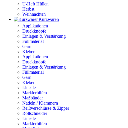
U-Heft Hüllen
Herbst
Weihnachten
Kurzwaren
Applikationen
Druckknöpfe
Einlagen & Verstärkung
Füllmaterial
Garn
Kleber
Applikationen
Druckknöpfe
Einlagen & Verstärkung
Füllmaterial
Garn
Kleber
Lineale
Markierhilfen
Maßbänder
Nadeln / Klammern
Reißverschlüsse & Zipper
Rollschneider
Lineale
Markierhilfen