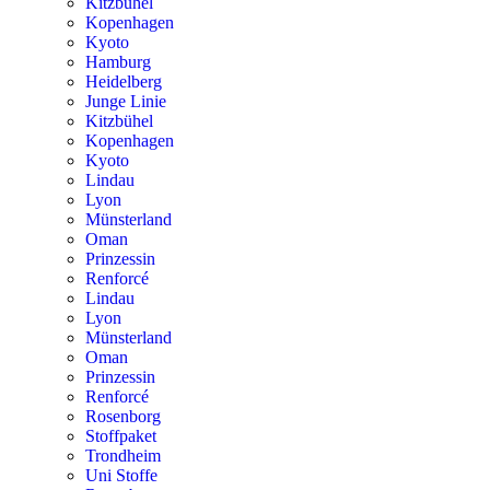
Kitzbühel
Kopenhagen
Kyoto
Hamburg
Heidelberg
Junge Linie
Kitzbühel
Kopenhagen
Kyoto
Lindau
Lyon
Münsterland
Oman
Prinzessin
Renforcé
Lindau
Lyon
Münsterland
Oman
Prinzessin
Renforcé
Rosenborg
Stoffpaket
Trondheim
Uni Stoffe