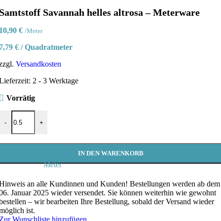
Samtstoff Savannah helles altrosa – Meterware
10,90
€
/Meter
7,79
€
/
Quadratmeter
zzgl.
Versandkosten
Lieferzeit:
2 - 3 Werktage
Vorrätig
Samtstoff Savannah helles altrosa - Meterware Menge
-
+
IN DEN WARENKORB
Meter
Hinweis an alle Kundinnen und Kunden!
Bestellungen werden ab dem
06. Januar 2025 wieder versendet. Sie können weiterhin wie gewohnt
bestellen – wir bearbeiten Ihre Bestellung, sobald der Versand wieder
möglich ist.
Zur Wunschliste hinzufügen