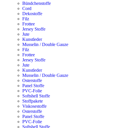
Bündchenstoffe
Cord
Dekostoffe
Filz
Frottee
Jersey Stoffe
Jute
Kunstleder
Musselin / Double Gauze
Filz
Frottee
Jersey Stoffe
Jute
Kunstleder
Musselin / Double Gauze
Osterstoffe
Panel Stoffe
PVC-Folie
Softshell Stoffe
Stoffpakete
Viskosestoffe
Osterstoffe
Panel Stoffe
PVC-Folie
Softshell Stoffe