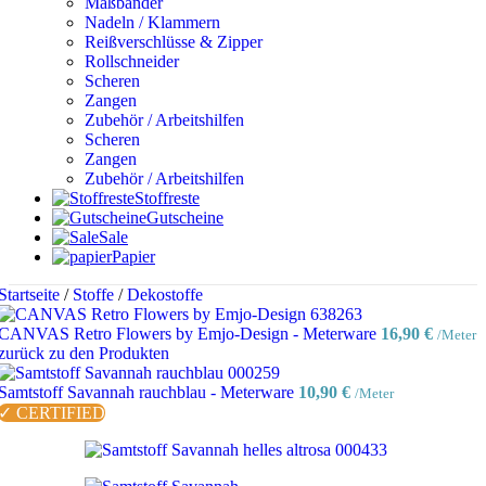
Maßbänder
Nadeln / Klammern
Reißverschlüsse & Zipper
Rollschneider
Scheren
Zangen
Zubehör / Arbeitshilfen
Scheren
Zangen
Zubehör / Arbeitshilfen
Stoffreste
Gutscheine
Sale
Papier
Startseite
/
Stoffe
/
Dekostoffe
CANVAS Retro Flowers by Emjo-Design - Meterware
16,90
€
/Meter
zurück zu den Produkten
Samtstoff Savannah rauchblau - Meterware
10,90
€
/Meter
✓ CERTIFIED