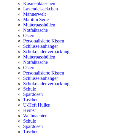
Kosmetiktaschen
Lavendelsäckchen
Männerwelt
Maritim Serie
Mutterpasshüllen
Notfalltasche
Ostern
Personalisierte Kissen
Schlüsselanhänger
Schokoladenverpackung
Mutterpasshüllen
Notfalltasche
Ostern
Personalisierte Kissen
Schlüsselanhänger
Schokoladenverpackung
Schule
Spardosen
Taschen
U-Heft Hüllen
Herbst
Weihnachten
Schule
Spardosen
Taschen