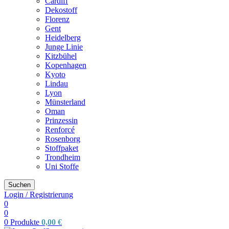
Cardiff
Dekostoff
Florenz
Gent
Heidelberg
Junge Linie
Kitzbühel
Kopenhagen
Kyoto
Lindau
Lyon
Münsterland
Oman
Prinzessin
Renforcé
Rosenborg
Stoffpaket
Trondheim
Uni Stoffe
Suchen
Login / Registrierung
0
0
0
Produkte
0,00
€