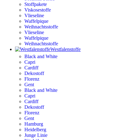
Stoffpakete
Viskosestoffe
Vlieseline
Waffelpique
Weihnachtsstoffe
Vlieseline
Waffelpique
Weihnachtsstoffe
Westfalenstoffe
Black and White
Capri
Cardiff
Dekostoff
Florenz
Gent
Black and White
Capri
Cardiff
Dekostoff
Florenz
Gent
Hamburg
Heidelberg
Junge Linie