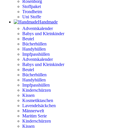
Rosenborg
Stoffpaket
Trondheim
Uni Stoffe
Handmade
Adventskalender
Babys und Kleinkinder
Beutel
Bücherhüllen
Handyhüllen
Impfpasshüllen
Adventskalender
Babys und Kleinkinder
Beutel
Bücherhüllen
Handyhüllen
Impfpasshüllen
Kinderschürzen
Kissen
Kosmetiktaschen
Lavendelsäckchen
Männerwelt
Maritim Serie
Kinderschürzen
Kissen