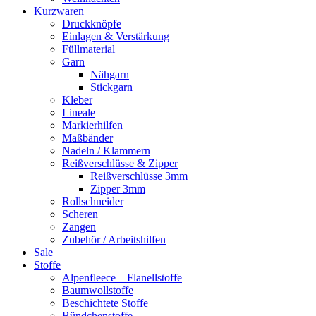
Kurzwaren
Druckknöpfe
Einlagen & Verstärkung
Füllmaterial
Garn
Nähgarn
Stickgarn
Kleber
Lineale
Markierhilfen
Maßbänder
Nadeln / Klammern
Reißverschlüsse & Zipper
Reißverschlüsse 3mm
Zipper 3mm
Rollschneider
Scheren
Zangen
Zubehör / Arbeitshilfen
Sale
Stoffe
Alpenfleece – Flanellstoffe
Baumwollstoffe
Beschichtete Stoffe
Bündchenstoffe