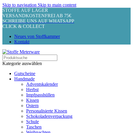
Skip to navigation
Skip to main content
STOFFE AUF LAGER
VERSANDKOSTENFREI AB 75€
SCHREIBE UNS AUF WHATSAPP
CLICK & COLLECT
Neues von Stoffkammer
Kontakt
Kategorie auswählen
Gutscheine
Handmade
Adventskalender
Herbst
Impfpasshüllen
Kissen
Ostern
Personalisierte Kissen
Schokoladenverpackung
Schule
Taschen
Weihnachten