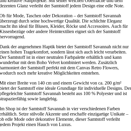
und kreative Nähprojekte. Mit seiner weichen Oberfläche und dem
dezenten Glanz verleiht der Samtstoff jedem Design eine edle Note.
Ob für Mode, Taschen oder Dekoration – der Samtstoff Savannah
überzeugt durch seine hochwertige Qualität. Die schlichte Eleganz
macht ihn ideal für Blusen, Kleider, Röcke und Accessoires. Auch für
Kissenbezüge oder andere Heimtextilien eignet sich der Samtstoff
hervorragend.
Dank der angenehmen Haptik bietet der Samtstoff Savannah nicht nur
einen hohen Tragekomfort, sondern lässt sich auch leicht verarbeiten.
Der Samtstoff ist in einer neutralen Farbpalette erhältlich und kann
wunderbar mit dem Boho Velvet kombiniert werden. Zusätzlich
harmoniert der Samtstoff perfekt mit dem Canvas Retro Flowers,
wodurch noch mehr kreative Möglichkeiten entstehen.
Mit einer Breite von 140 cm und einem Gewicht von ca. 200 g/m²
bietet der Samtstoff eine ideale Grundlage für individuelle Designs. De
pflegeleichte Samtstoff Savannah besteht aus 100 % Polyester und ist
strapazierfähig sowie langlebig.
Im Shop ist der Samtstoff Savannah in vier verschiedenen Farben
erhältlich. Setze stilvolle Akzente und erschaffe einzigartige Unikate –
ob edle Mode oder dekorative Elemente, dieser Samtstoff verleiht
jedem Projekt einen Hauch von Luxus.