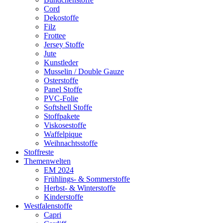
Cord
Dekostoffe
Filz
Frottee
Jersey Stoffe
Jute
Kunstleder
Musselin / Double Gauze
Osterstoffe
Panel Stoffe
PVC-Folie
Softshell Stoffe
Stoffpakete
Viskosestoffe
Waffelpique
Weihnachtsstoffe
Stoffreste
Themenwelten
EM 2024
Frühlings- & Sommerstoffe
Herbst- & Winterstoffe
Kinderstoffe
Westfalenstoffe
Capri