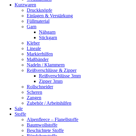
Kurzwaren
Druckknöpfe
Einlagen & Verstärkung
Füllmaterial
Garn
Nähgarn
Stickgarn
Kleber
Lineale
Markierhilfen
Maßbänder
Nadeln / Klammern
Reißverschlüsse & Zipper
Reißverschlüsse 3mm
Zipper 3mm
Rollschneider
Scheren
Zangen
Zubehör / Arbeitshilfen
Sale
Stoffe
Alpenfleece – Flanellstoffe
Baumwollstoffe
Beschichtete Stoffe
Bündchenstoffe