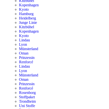
Kitzbühel
Kopenhagen
Kyoto
Hamburg
Heidelberg
Junge Linie
Kitzbühel
Kopenhagen
Kyoto
Lindau
Lyon
Münsterland
Oman
Prinzessin
Renforcé
Lindau
Lyon
Münsterland
Oman
Prinzessin
Renforcé
Rosenborg
Stoffpaket
Trondheim
Uni Stoffe