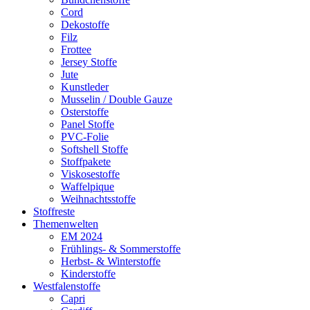
Cord
Dekostoffe
Filz
Frottee
Jersey Stoffe
Jute
Kunstleder
Musselin / Double Gauze
Osterstoffe
Panel Stoffe
PVC-Folie
Softshell Stoffe
Stoffpakete
Viskosestoffe
Waffelpique
Weihnachtsstoffe
Stoffreste
Themenwelten
EM 2024
Frühlings- & Sommerstoffe
Herbst- & Winterstoffe
Kinderstoffe
Westfalenstoffe
Capri