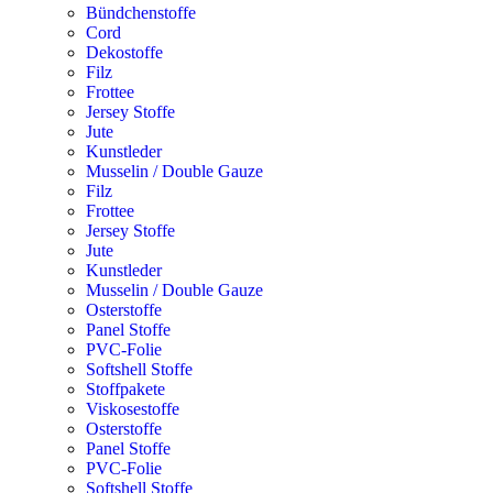
Bündchenstoffe
Cord
Dekostoffe
Filz
Frottee
Jersey Stoffe
Jute
Kunstleder
Musselin / Double Gauze
Filz
Frottee
Jersey Stoffe
Jute
Kunstleder
Musselin / Double Gauze
Osterstoffe
Panel Stoffe
PVC-Folie
Softshell Stoffe
Stoffpakete
Viskosestoffe
Osterstoffe
Panel Stoffe
PVC-Folie
Softshell Stoffe