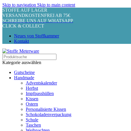
Skip to navigation
Skip to main content
STOFFE AUF LAGER
VERSANDKOSTENFREI AB 75€
SCHREIBE UNS AUF WHATSAPP
CLICK & COLLECT
Neues von Stoffkammer
Kontakt
Kategorie auswählen
Gutscheine
Handmade
Adventskalender
Herbst
Impfpasshüllen
Kissen
Ostern
Personalisierte Kissen
Schokoladenverpackung
Schule
Taschen
Weihnachten