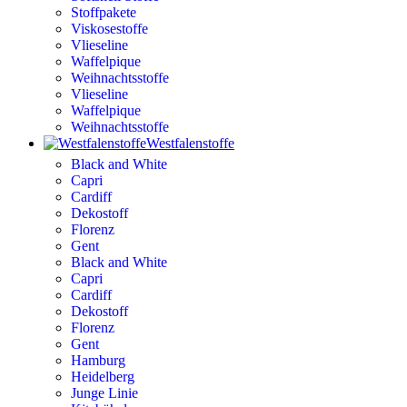
Stoffpakete
Viskosestoffe
Vlieseline
Waffelpique
Weihnachtsstoffe
Vlieseline
Waffelpique
Weihnachtsstoffe
Westfalenstoffe
Black and White
Capri
Cardiff
Dekostoff
Florenz
Gent
Black and White
Capri
Cardiff
Dekostoff
Florenz
Gent
Hamburg
Heidelberg
Junge Linie