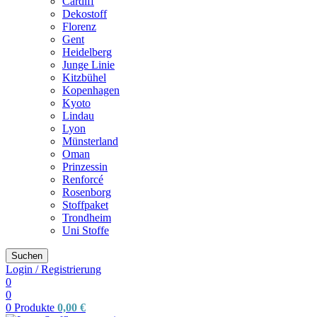
Cardiff
Dekostoff
Florenz
Gent
Heidelberg
Junge Linie
Kitzbühel
Kopenhagen
Kyoto
Lindau
Lyon
Münsterland
Oman
Prinzessin
Renforcé
Rosenborg
Stoffpaket
Trondheim
Uni Stoffe
Suchen
Login / Registrierung
0
0
0
Produkte
0,00
€