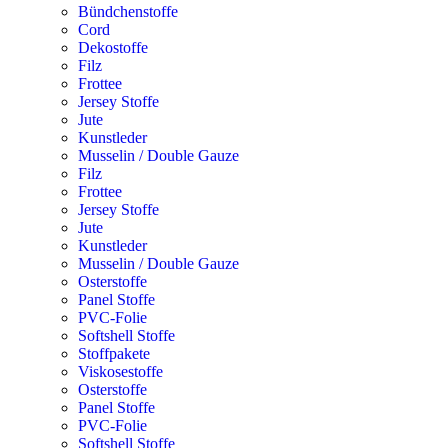
Bündchenstoffe
Cord
Dekostoffe
Filz
Frottee
Jersey Stoffe
Jute
Kunstleder
Musselin / Double Gauze
Filz
Frottee
Jersey Stoffe
Jute
Kunstleder
Musselin / Double Gauze
Osterstoffe
Panel Stoffe
PVC-Folie
Softshell Stoffe
Stoffpakete
Viskosestoffe
Osterstoffe
Panel Stoffe
PVC-Folie
Softshell Stoffe