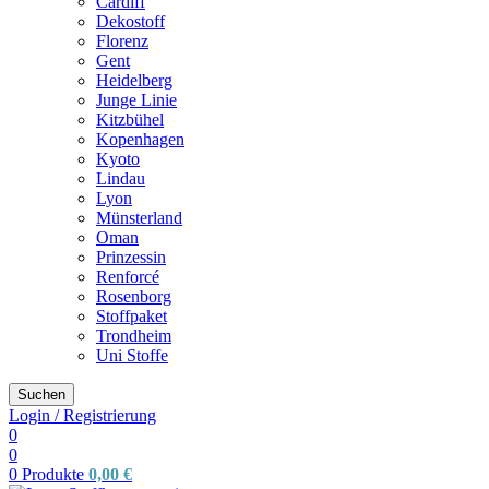
Cardiff
Dekostoff
Florenz
Gent
Heidelberg
Junge Linie
Kitzbühel
Kopenhagen
Kyoto
Lindau
Lyon
Münsterland
Oman
Prinzessin
Renforcé
Rosenborg
Stoffpaket
Trondheim
Uni Stoffe
Suchen
Login / Registrierung
0
0
0
Produkte
0,00
€