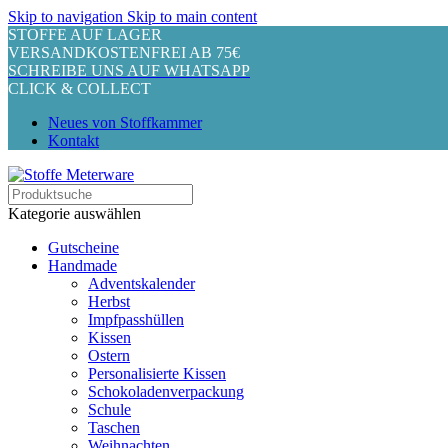
Skip to navigation
Skip to main content
STOFFE AUF LAGER
VERSANDKOSTENFREI AB 75€
SCHREIBE UNS AUF WHATSAPP
CLICK & COLLECT
Neues von Stoffkammer
Kontakt
Kategorie auswählen
Gutscheine
Handmade
Adventskalender
Herbst
Impfpasshüllen
Kissen
Ostern
Personalisierte Kissen
Schokoladenverpackung
Schule
Taschen
Weihnachten