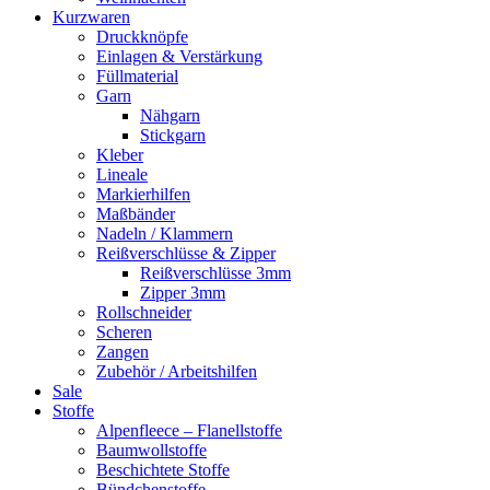
Kurzwaren
Druckknöpfe
Einlagen & Verstärkung
Füllmaterial
Garn
Nähgarn
Stickgarn
Kleber
Lineale
Markierhilfen
Maßbänder
Nadeln / Klammern
Reißverschlüsse & Zipper
Reißverschlüsse 3mm
Zipper 3mm
Rollschneider
Scheren
Zangen
Zubehör / Arbeitshilfen
Sale
Stoffe
Alpenfleece – Flanellstoffe
Baumwollstoffe
Beschichtete Stoffe
Bündchenstoffe