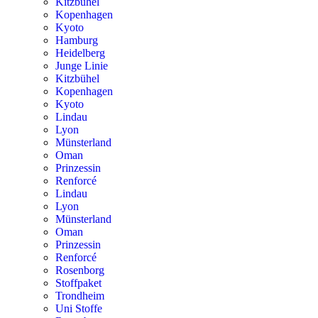
Kitzbühel
Kopenhagen
Kyoto
Hamburg
Heidelberg
Junge Linie
Kitzbühel
Kopenhagen
Kyoto
Lindau
Lyon
Münsterland
Oman
Prinzessin
Renforcé
Lindau
Lyon
Münsterland
Oman
Prinzessin
Renforcé
Rosenborg
Stoffpaket
Trondheim
Uni Stoffe