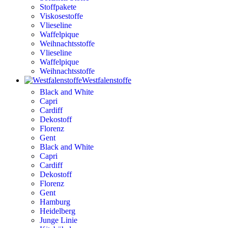
Stoffpakete
Viskosestoffe
Vlieseline
Waffelpique
Weihnachtsstoffe
Vlieseline
Waffelpique
Weihnachtsstoffe
Westfalenstoffe
Black and White
Capri
Cardiff
Dekostoff
Florenz
Gent
Black and White
Capri
Cardiff
Dekostoff
Florenz
Gent
Hamburg
Heidelberg
Junge Linie