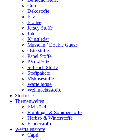
Cord
Dekostoffe
Filz
Frottee
Jersey Stoffe
Jute
Kunstleder
Musselin / Double Gauze
Osterstoffe
Panel Stoffe
PVC-Folie
Softshell Stoffe
Stoffpakete
Viskosestoffe
Waffelpique
Weihnachtsstoffe
Stoffreste
Themenwelten
EM 2024
Frühlings- & Sommerstoffe
Herbst- & Winterstoffe
Kinderstoffe
Westfalenstoffe
Capri