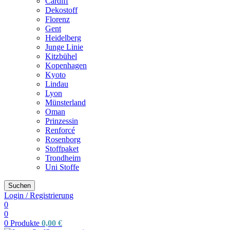
Cardiff
Dekostoff
Florenz
Gent
Heidelberg
Junge Linie
Kitzbühel
Kopenhagen
Kyoto
Lindau
Lyon
Münsterland
Oman
Prinzessin
Renforcé
Rosenborg
Stoffpaket
Trondheim
Uni Stoffe
Suchen
Login / Registrierung
0
0
0
Produkte
0,00
€