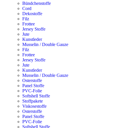
Bündchenstoffe
Cord
Dekostoffe
Filz
Frottee
Jersey Stoffe
Jute
Kunstleder
Musselin / Double Gauze
Filz
Frottee
Jersey Stoffe
Jute
Kunstleder
Musselin / Double Gauze
Osterstoffe
Panel Stoffe
PVC-Folie
Softshell Stoffe
Stoffpakete
Viskosestoffe
Osterstoffe
Panel Stoffe
PVC-Folie
Softshell Stoffe