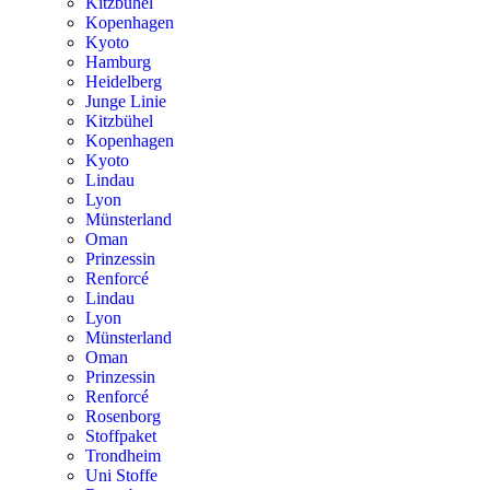
Kitzbühel
Kopenhagen
Kyoto
Hamburg
Heidelberg
Junge Linie
Kitzbühel
Kopenhagen
Kyoto
Lindau
Lyon
Münsterland
Oman
Prinzessin
Renforcé
Lindau
Lyon
Münsterland
Oman
Prinzessin
Renforcé
Rosenborg
Stoffpaket
Trondheim
Uni Stoffe