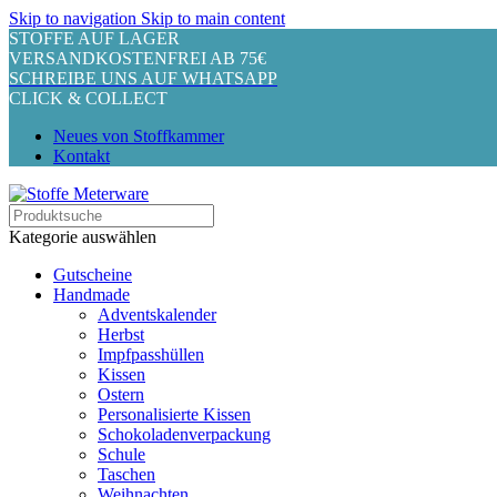
Skip to navigation
Skip to main content
STOFFE AUF LAGER
VERSANDKOSTENFREI AB 75€
SCHREIBE UNS AUF WHATSAPP
CLICK & COLLECT
Neues von Stoffkammer
Kontakt
Kategorie auswählen
Gutscheine
Handmade
Adventskalender
Herbst
Impfpasshüllen
Kissen
Ostern
Personalisierte Kissen
Schokoladenverpackung
Schule
Taschen
Weihnachten