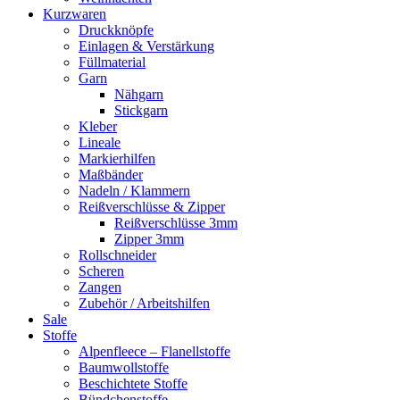
Kurzwaren
Druckknöpfe
Einlagen & Verstärkung
Füllmaterial
Garn
Nähgarn
Stickgarn
Kleber
Lineale
Markierhilfen
Maßbänder
Nadeln / Klammern
Reißverschlüsse & Zipper
Reißverschlüsse 3mm
Zipper 3mm
Rollschneider
Scheren
Zangen
Zubehör / Arbeitshilfen
Sale
Stoffe
Alpenfleece – Flanellstoffe
Baumwollstoffe
Beschichtete Stoffe
Bündchenstoffe