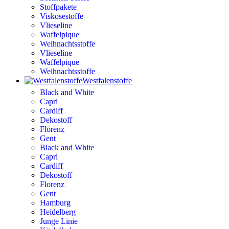
Stoffpakete
Viskosestoffe
Vlieseline
Waffelpique
Weihnachtsstoffe
Vlieseline
Waffelpique
Weihnachtsstoffe
Westfalenstoffe
Black and White
Capri
Cardiff
Dekostoff
Florenz
Gent
Black and White
Capri
Cardiff
Dekostoff
Florenz
Gent
Hamburg
Heidelberg
Junge Linie