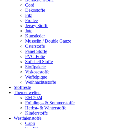
Cord
Dekostoffe
Filz
Frottee
Jersey Stoffe
Jute
Kunstleder
Musselin / Double Gauze
Osterstoffe
Panel Stoffe
PVC-Folie
Softshell Stoffe
Stoffpakete
Viskosestoffe
Waffelpique
Weihnachtsstoffe
Stoffreste
Themenwelten
EM 2024
Frühlings- & Sommerstoffe
Herbst- & Winterstoffe
Kinderstoffe
Westfalenstoffe
Capri