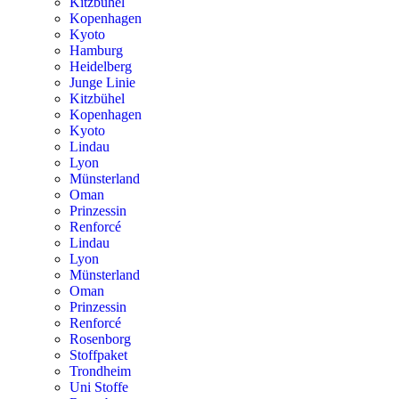
Kitzbühel
Kopenhagen
Kyoto
Hamburg
Heidelberg
Junge Linie
Kitzbühel
Kopenhagen
Kyoto
Lindau
Lyon
Münsterland
Oman
Prinzessin
Renforcé
Lindau
Lyon
Münsterland
Oman
Prinzessin
Renforcé
Rosenborg
Stoffpaket
Trondheim
Uni Stoffe