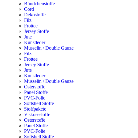
Bündchenstoffe
Cord
Dekostoffe
Filz
Frottee
Jersey Stoffe
Jute
Kunstleder
Musselin / Double Gauze
Filz
Frottee
Jersey Stoffe
Jute
Kunstleder
Musselin / Double Gauze
Osterstoffe
Panel Stoffe
PVC-Folie
Softshell Stoffe
Stoffpakete
Viskosestoffe
Osterstoffe
Panel Stoffe
PVC-Folie
Softshell Stoffe