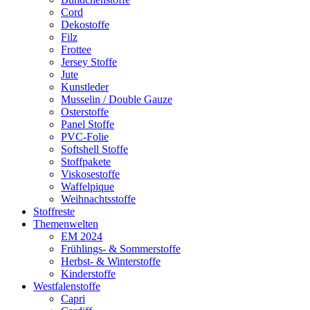
Cord
Dekostoffe
Filz
Frottee
Jersey Stoffe
Jute
Kunstleder
Musselin / Double Gauze
Osterstoffe
Panel Stoffe
PVC-Folie
Softshell Stoffe
Stoffpakete
Viskosestoffe
Waffelpique
Weihnachtsstoffe
Stoffreste
Themenwelten
EM 2024
Frühlings- & Sommerstoffe
Herbst- & Winterstoffe
Kinderstoffe
Westfalenstoffe
Capri