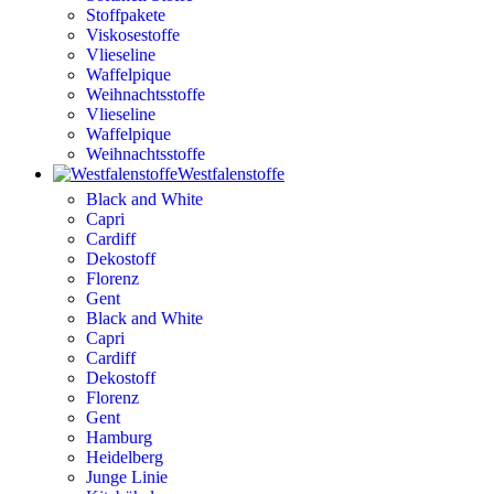
Stoffpakete
Viskosestoffe
Vlieseline
Waffelpique
Weihnachtsstoffe
Vlieseline
Waffelpique
Weihnachtsstoffe
Westfalenstoffe
Black and White
Capri
Cardiff
Dekostoff
Florenz
Gent
Black and White
Capri
Cardiff
Dekostoff
Florenz
Gent
Hamburg
Heidelberg
Junge Linie