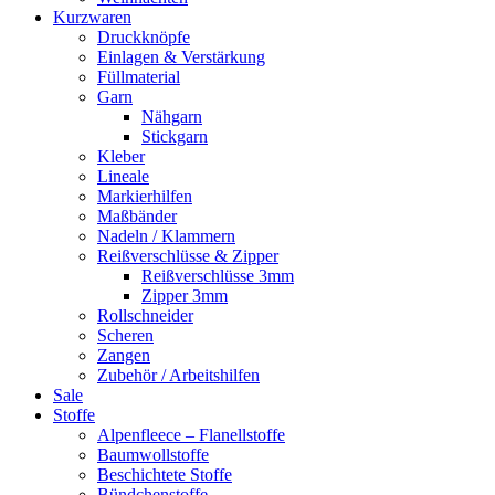
Kurzwaren
Druckknöpfe
Einlagen & Verstärkung
Füllmaterial
Garn
Nähgarn
Stickgarn
Kleber
Lineale
Markierhilfen
Maßbänder
Nadeln / Klammern
Reißverschlüsse & Zipper
Reißverschlüsse 3mm
Zipper 3mm
Rollschneider
Scheren
Zangen
Zubehör / Arbeitshilfen
Sale
Stoffe
Alpenfleece – Flanellstoffe
Baumwollstoffe
Beschichtete Stoffe
Bündchenstoffe