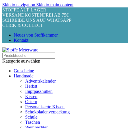
Skip to navigation
Skip to main content
STOFFE AUF LAGER
VERSANDKOSTENFREI AB 75€
SCHREIBE UNS AUF WHATSAPP
CLICK & COLLECT
Neues von Stoffkammer
Kontakt
Kategorie auswählen
Gutscheine
Handmade
Adventskalender
Herbst
Impfpasshüllen
Kissen
Ostern
Personalisierte Kissen
Schokoladenverpackung
Schule
Taschen
Weihnachten