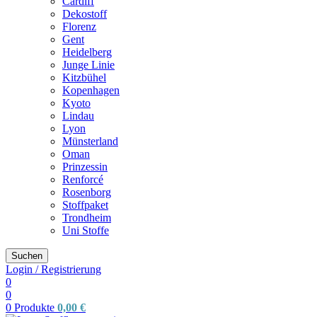
Cardiff
Dekostoff
Florenz
Gent
Heidelberg
Junge Linie
Kitzbühel
Kopenhagen
Kyoto
Lindau
Lyon
Münsterland
Oman
Prinzessin
Renforcé
Rosenborg
Stoffpaket
Trondheim
Uni Stoffe
Suchen
Login / Registrierung
0
0
0
Produkte
0,00
€