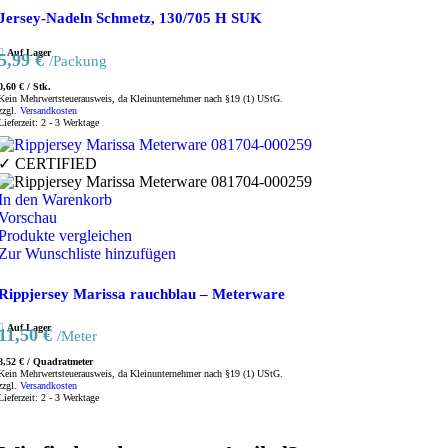
Jersey-Nadeln Schmetz, 130/705 H SUK
Auf Lager
5,99
€
/Packung
0,60
€
/
Stk.
Kein Mehrwertsteuerausweis, da Kleinunternehmer nach §19 (1) UStG.
zzgl.
Versandkosten
Lieferzeit:
2 - 3 Werktage
✓ CERTIFIED
In den Warenkorb
Vorschau
Produkte vergleichen
Zur Wunschliste hinzufügen
Rippjersey Marissa rauchblau – Meterware
Auf Lager
11,50
€
/Meter
8,52
€
/
Quadratmeter
Kein Mehrwertsteuerausweis, da Kleinunternehmer nach §19 (1) UStG.
zzgl.
Versandkosten
Lieferzeit:
2 - 3 Werktage