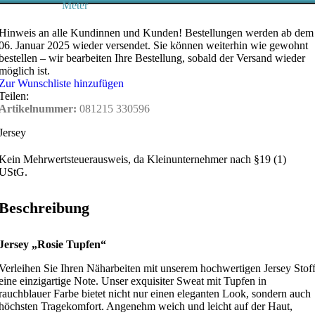
Meter
Hinweis an alle Kundinnen und Kunden!
Bestellungen werden ab dem
06. Januar 2025 wieder versendet. Sie können weiterhin wie gewohnt
bestellen – wir bearbeiten Ihre Bestellung, sobald der Versand wieder
möglich ist.
Zur Wunschliste hinzufügen
Teilen:
Artikelnummer:
081215 330596
Jersey
Kein Mehrwertsteuerausweis, da Kleinunternehmer nach §19 (1)
UStG.
Beschreibung
Jersey „Rosie Tupfen“
Verleihen Sie Ihren Näharbeiten mit unserem hochwertigen Jersey Stof
eine einzigartige Note. Unser exquisiter Sweat mit Tupfen in
rauchblauer Farbe bietet nicht nur einen eleganten Look, sondern auch
höchsten Tragekomfort. Angenehm weich und leicht auf der Haut,