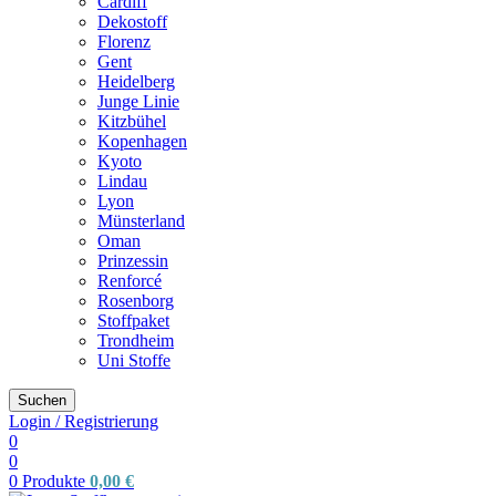
Cardiff
Dekostoff
Florenz
Gent
Heidelberg
Junge Linie
Kitzbühel
Kopenhagen
Kyoto
Lindau
Lyon
Münsterland
Oman
Prinzessin
Renforcé
Rosenborg
Stoffpaket
Trondheim
Uni Stoffe
Suchen
Login / Registrierung
0
0
0
Produkte
0,00
€