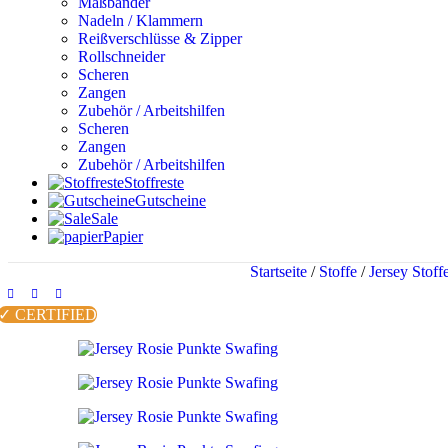
Maßbänder
Nadeln / Klammern
Reißverschlüsse & Zipper
Rollschneider
Scheren
Zangen
Zubehör / Arbeitshilfen
Scheren
Zangen
Zubehör / Arbeitshilfen
Stoffreste
Gutscheine
Sale
Papier
Startseite
/
Stoffe
/
Jersey Stoff
✓ CERTIFIED