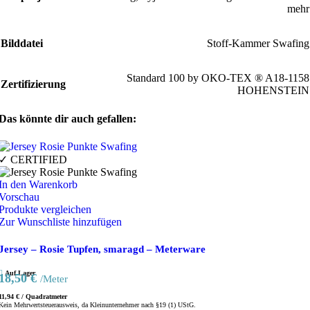
mehr
Bilddatei
Stoff-Kammer Swafing
Standard 100 by OKO-TEX ® A18-1158
Zertifizierung
HOHENSTEIN
Das könnte dir auch gefallen:
✓ CERTIFIED
In den Warenkorb
Vorschau
Produkte vergleichen
Zur Wunschliste hinzufügen
Jersey – Rosie Tupfen, smaragd – Meterware
Auf Lager
18,50
€
/Meter
11,94
€
/
Quadratmeter
Kein Mehrwertsteuerausweis, da Kleinunternehmer nach §19 (1) UStG.