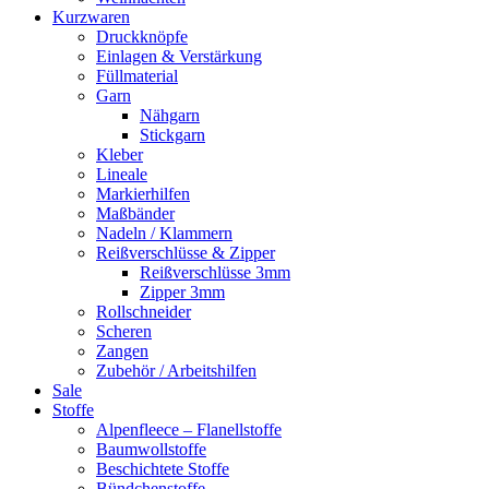
Kurzwaren
Druckknöpfe
Einlagen & Verstärkung
Füllmaterial
Garn
Nähgarn
Stickgarn
Kleber
Lineale
Markierhilfen
Maßbänder
Nadeln / Klammern
Reißverschlüsse & Zipper
Reißverschlüsse 3mm
Zipper 3mm
Rollschneider
Scheren
Zangen
Zubehör / Arbeitshilfen
Sale
Stoffe
Alpenfleece – Flanellstoffe
Baumwollstoffe
Beschichtete Stoffe
Bündchenstoffe