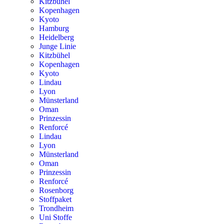
Kitzbühel
Kopenhagen
Kyoto
Hamburg
Heidelberg
Junge Linie
Kitzbühel
Kopenhagen
Kyoto
Lindau
Lyon
Münsterland
Oman
Prinzessin
Renforcé
Lindau
Lyon
Münsterland
Oman
Prinzessin
Renforcé
Rosenborg
Stoffpaket
Trondheim
Uni Stoffe