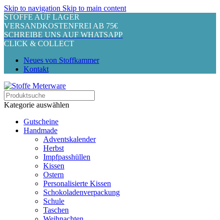
Skip to navigation
Skip to main content
STOFFE AUF LAGER
VERSANDKOSTENFREI AB 75€
SCHREIBE UNS AUF WHATSAPP
CLICK & COLLECT
Neues von Stoffkammer
Kontakt
Kategorie auswählen
Gutscheine
Handmade
Adventskalender
Herbst
Impfpasshüllen
Kissen
Ostern
Personalisierte Kissen
Schokoladenverpackung
Schule
Taschen
Weihnachten