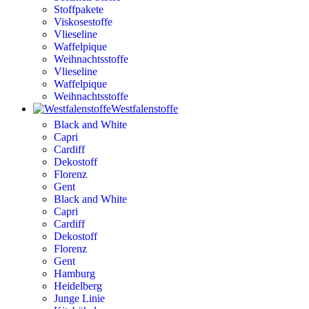
Stoffpakete
Viskosestoffe
Vlieseline
Waffelpique
Weihnachtsstoffe
Vlieseline
Waffelpique
Weihnachtsstoffe
Westfalenstoffe
Black and White
Capri
Cardiff
Dekostoff
Florenz
Gent
Black and White
Capri
Cardiff
Dekostoff
Florenz
Gent
Hamburg
Heidelberg
Junge Linie