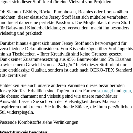
eignet sich dieser Stoff ideal für eine Vielzahl von Projekten.
Ob Sie nun T-Shirts, Röcke, Pumphosen, Beanies oder Loops nähen
möchten, dieser elastische Jersey Stoff lässt sich mühelos verarbeiten
und bietet dabei eine perfekte Passform. Die Möglichkeit, diesen Stoff
für Baby- und Kinderbekleidung zu verwenden, macht ihn besonders
vielseitig und praktisch.
Darüber hinaus eignet sich unser Jersey Stoff auch hervorragend für
verschiedene Dekorationsideen. Von Kissenbezügen über Vorhänge bis
hin zu Tischdecken – Ihrer Kreativität sind keine Grenzen gesetzt.
Dank seiner Zusammensetzung aus 95% Baumwolle und 5% Elasthan
sowie seinem Gewicht von ca. 240 g/m² bietet dieser Stoff nicht nur
eine erstklassige Qualität, sondern ist auch nach OEKO-TEX Standard
100 zertifiziert.
Entdecken Sie auch unsere anderen Varianten dieses bezaubernden
Jersey Stoffes. Erhältlich sind Tupfen in den Farben
smaragd
und
grau
,
die ebenso charmant und vielseitig sind wie unsere rauchblauer
Auswahl. Lassen Sie sich von der Vielseitigkeit dieses Materials
inspirieren und kreieren Sie individuelle Stücke, die Ihren persönlichen
Stil widerspiegeln.
Passende Kombistoffe siehe Verlinkungen.
Waschhinweis beachten: