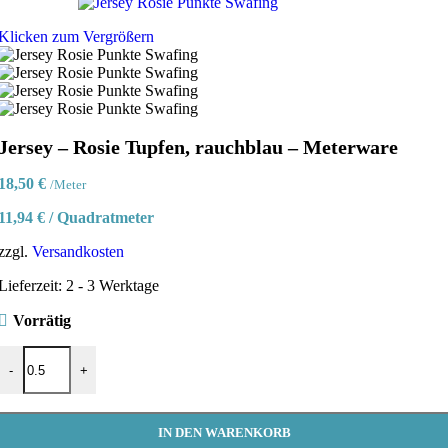
Klicken zum Vergrößern
Jersey – Rosie Tupfen, rauchblau – Meterware
18,50
€
/Meter
11,94
€
/
Quadratmeter
zzgl.
Versandkosten
Lieferzeit:
2 - 3 Werktage
Vorrätig
Jersey - Rosie Tupfen, rauchblau - Meterware Menge
-
+
IN DEN WARENKORB