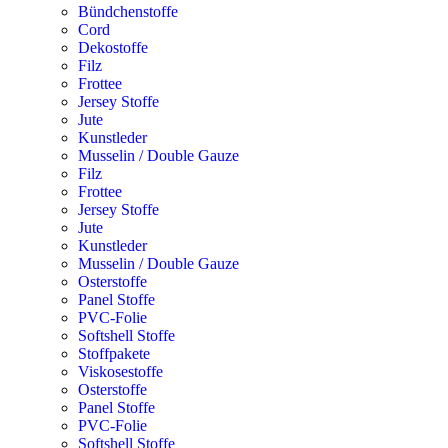
Bündchenstoffe
Cord
Dekostoffe
Filz
Frottee
Jersey Stoffe
Jute
Kunstleder
Musselin / Double Gauze
Filz
Frottee
Jersey Stoffe
Jute
Kunstleder
Musselin / Double Gauze
Osterstoffe
Panel Stoffe
PVC-Folie
Softshell Stoffe
Stoffpakete
Viskosestoffe
Osterstoffe
Panel Stoffe
PVC-Folie
Softshell Stoffe