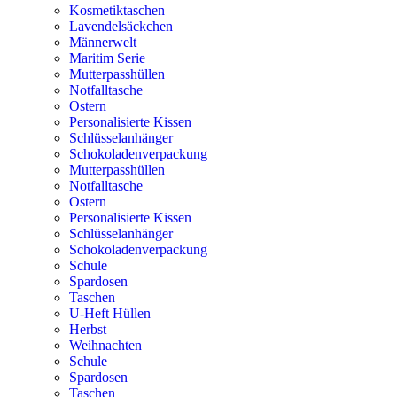
Kosmetiktaschen
Lavendelsäckchen
Männerwelt
Maritim Serie
Mutterpasshüllen
Notfalltasche
Ostern
Personalisierte Kissen
Schlüsselanhänger
Schokoladenverpackung
Mutterpasshüllen
Notfalltasche
Ostern
Personalisierte Kissen
Schlüsselanhänger
Schokoladenverpackung
Schule
Spardosen
Taschen
U-Heft Hüllen
Herbst
Weihnachten
Schule
Spardosen
Taschen