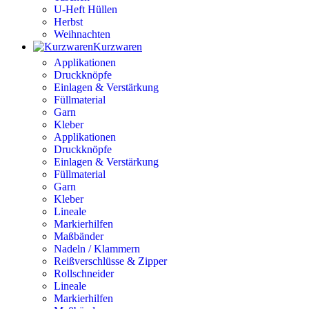
U-Heft Hüllen
Herbst
Weihnachten
Kurzwaren
Applikationen
Druckknöpfe
Einlagen & Verstärkung
Füllmaterial
Garn
Kleber
Applikationen
Druckknöpfe
Einlagen & Verstärkung
Füllmaterial
Garn
Kleber
Lineale
Markierhilfen
Maßbänder
Nadeln / Klammern
Reißverschlüsse & Zipper
Rollschneider
Lineale
Markierhilfen