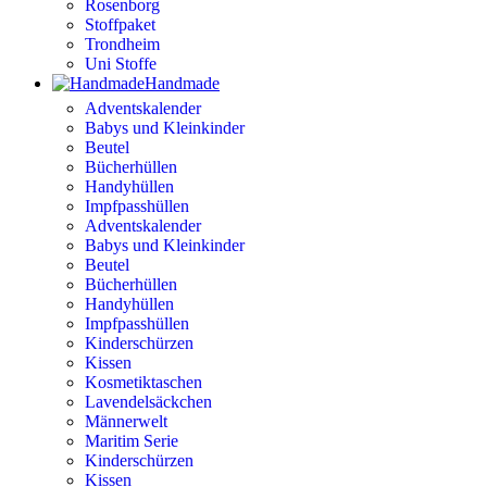
Rosenborg
Stoffpaket
Trondheim
Uni Stoffe
Handmade
Adventskalender
Babys und Kleinkinder
Beutel
Bücherhüllen
Handyhüllen
Impfpasshüllen
Adventskalender
Babys und Kleinkinder
Beutel
Bücherhüllen
Handyhüllen
Impfpasshüllen
Kinderschürzen
Kissen
Kosmetiktaschen
Lavendelsäckchen
Männerwelt
Maritim Serie
Kinderschürzen
Kissen