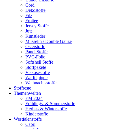
Cord
Dekostoffe
Filz
Frottee
Jersey Stoffe
Jute
Kunstleder
Musselin / Double Gauze
Osterstoffe
Panel Stoffe
PVC-Folie
Softshell Stoffe
Stoffpakete
Viskosestoffe
Waffelpique
Weihnachtsstoffe
Stoffreste
Themenwelten
EM 2024
Frühlings- & Sommerstoffe
Herbst- & Winterstoffe
Kinderstoffe
Westfalenstoffe
Capri