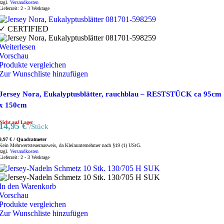
zzgl.
Versandkosten
Lieferzeit:
2 - 3 Werktage
✓ CERTIFIED
Weiterlesen
Vorschau
Produkte vergleichen
Zur Wunschliste hinzufügen
Jersey Nora, Eukalyptusblätter, rauchblau – RESTSTÜCK ca 95cm
x 150cm
Nicht auf Lager
14,95
€
/Stück
9,97
€
/
Quadratmeter
Kein Mehrwertsteuerausweis, da Kleinunternehmer nach §19 (1) UStG.
zzgl.
Versandkosten
Lieferzeit:
2 - 3 Werktage
In den Warenkorb
Vorschau
Produkte vergleichen
Zur Wunschliste hinzufügen