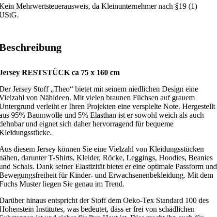
Kein Mehrwertsteuerausweis, da Kleinunternehmer nach §19 (1)
UStG.
Beschreibung
Jersey RESTSTÜCK ca 75 x 160 cm
Der Jersey Stoff „Theo“ bietet mit seinem niedlichen Design eine
Vielzahl von Nähideen. Mit vielen braunen Füchsen auf grauem
Untergrund verleiht er Ihren Projekten eine verspielte Note. Hergestellt
aus 95% Baumwolle und 5% Elasthan ist er sowohl weich als auch
dehnbar und eignet sich daher hervorragend für bequeme
Kleidungsstücke.
Aus diesem Jersey können Sie eine Vielzahl von Kleidungsstücken
nähen, darunter T-Shirts, Kleider, Röcke, Leggings, Hoodies, Beanies
und Schals. Dank seiner Elastizität bietet er eine optimale Passform und
Bewegungsfreiheit für Kinder- und Erwachsenenbekleidung. Mit dem
Fuchs Muster liegen Sie genau im Trend.
Darüber hinaus entspricht der Stoff dem Oeko-Tex Standard 100 des
Hohenstein Institutes, was bedeutet, dass er frei von schädlichen