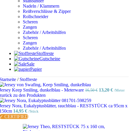
Maßbänder
Nadeln / Klammern
Reißverschlüsse & Zipper
Rollschneider
Scheren
Zangen
Zubehör / Arbeitshilfen
Scheren
Zangen
Zubehör / Arbeitshilfen
Stoffreste
Gutscheine
Sale
Papier
Startseite
/
Stoffreste
Ursprünglicher
Aktuelle
Jersey Keep Smiling, dunkelblau - Meterware
13,20
€
16,50
€
/Meter
Preis
Preis
zurück zu den Produkten
war:
ist:
16,50 €
13,20 €.
Jersey Nora, Eukalyptusblätter, rauchblau - RESTSTÜCK ca 95cm x
150cm
14,95
€
/Stück
✓ CERTIFIED