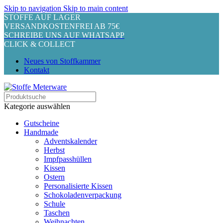
Skip to navigation
Skip to main content
STOFFE AUF LAGER
VERSANDKOSTENFREI AB 75€
SCHREIBE UNS AUF WHATSAPP
CLICK & COLLECT
Neues von Stoffkammer
Kontakt
Kategorie auswählen
Gutscheine
Handmade
Adventskalender
Herbst
Impfpasshüllen
Kissen
Ostern
Personalisierte Kissen
Schokoladenverpackung
Schule
Taschen
Weihnachten