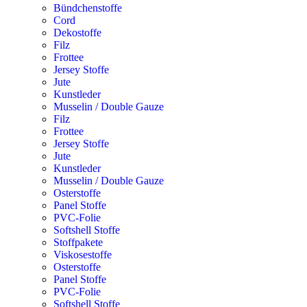
Bündchenstoffe
Cord
Dekostoffe
Filz
Frottee
Jersey Stoffe
Jute
Kunstleder
Musselin / Double Gauze
Filz
Frottee
Jersey Stoffe
Jute
Kunstleder
Musselin / Double Gauze
Osterstoffe
Panel Stoffe
PVC-Folie
Softshell Stoffe
Stoffpakete
Viskosestoffe
Osterstoffe
Panel Stoffe
PVC-Folie
Softshell Stoffe