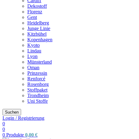
Cardiff
Dekostoff
Florenz
Gent
Heidelberg
Junge Linie
Kitzbühel
Kopenhagen
Kyoto
Lindau
Lyon
Münsterland
Oman
Prinzessin
Renforcé
Rosenborg
Stoffpaket
Trondheim
Uni Stoffe
Suchen
Login / Registrierung
0
0
0
Produkte
0,00
€