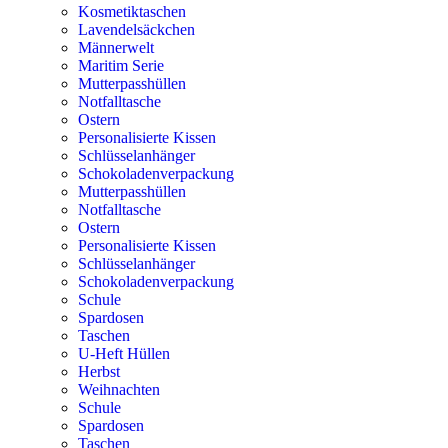
Kosmetiktaschen
Lavendelsäckchen
Männerwelt
Maritim Serie
Mutterpasshüllen
Notfalltasche
Ostern
Personalisierte Kissen
Schlüsselanhänger
Schokoladenverpackung
Mutterpasshüllen
Notfalltasche
Ostern
Personalisierte Kissen
Schlüsselanhänger
Schokoladenverpackung
Schule
Spardosen
Taschen
U-Heft Hüllen
Herbst
Weihnachten
Schule
Spardosen
Taschen