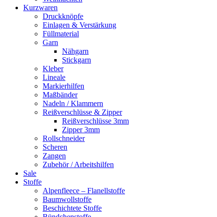
Kurzwaren
Druckknöpfe
Einlagen & Verstärkung
Füllmaterial
Garn
Nähgarn
Stickgarn
Kleber
Lineale
Markierhilfen
Maßbänder
Nadeln / Klammern
Reißverschlüsse & Zipper
Reißverschlüsse 3mm
Zipper 3mm
Rollschneider
Scheren
Zangen
Zubehör / Arbeitshilfen
Sale
Stoffe
Alpenfleece – Flanellstoffe
Baumwollstoffe
Beschichtete Stoffe
Bündchenstoffe