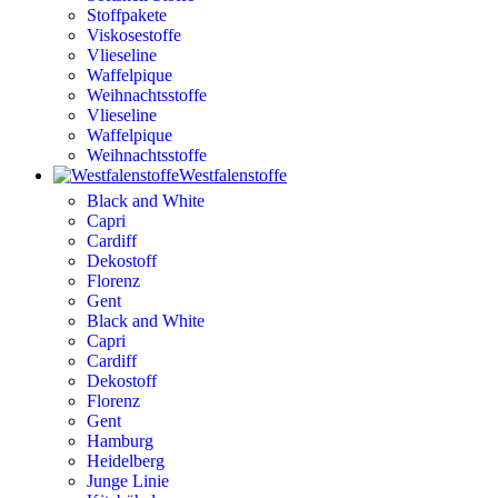
Stoffpakete
Viskosestoffe
Vlieseline
Waffelpique
Weihnachtsstoffe
Vlieseline
Waffelpique
Weihnachtsstoffe
Westfalenstoffe
Black and White
Capri
Cardiff
Dekostoff
Florenz
Gent
Black and White
Capri
Cardiff
Dekostoff
Florenz
Gent
Hamburg
Heidelberg
Junge Linie