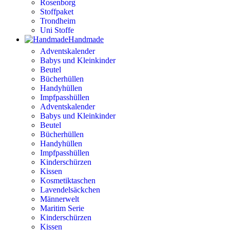
Rosenborg
Stoffpaket
Trondheim
Uni Stoffe
Handmade
Adventskalender
Babys und Kleinkinder
Beutel
Bücherhüllen
Handyhüllen
Impfpasshüllen
Adventskalender
Babys und Kleinkinder
Beutel
Bücherhüllen
Handyhüllen
Impfpasshüllen
Kinderschürzen
Kissen
Kosmetiktaschen
Lavendelsäckchen
Männerwelt
Maritim Serie
Kinderschürzen
Kissen