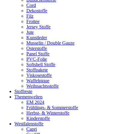
Cord
Dekostoffe
Filz
Frottee
Jersey Stoffe
Jute
Kunstleder
Musselin / Double Gauze
Osterstoffe
Panel Stoffe
PVC-Folie
Softshell Stoffe
Stoffpakete
Viskosestoffe
Waffelpique
Weihnachtsstoffe
Stoffreste
Themenwelten
EM 2024
Frühlings- & Sommerstoffe
Herbst- & Winterstoffe
Kinderstoffe
Westfalenstoffe
Capri