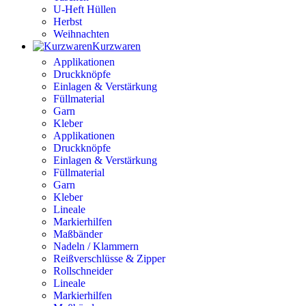
U-Heft Hüllen
Herbst
Weihnachten
Kurzwaren
Applikationen
Druckknöpfe
Einlagen & Verstärkung
Füllmaterial
Garn
Kleber
Applikationen
Druckknöpfe
Einlagen & Verstärkung
Füllmaterial
Garn
Kleber
Lineale
Markierhilfen
Maßbänder
Nadeln / Klammern
Reißverschlüsse & Zipper
Rollschneider
Lineale
Markierhilfen