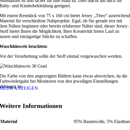
Substanzen ist und sicher für Ihre Haut ist. Dies macht ihn auch für
Baby- und Kinderbekleidung geeignet.
Mit einem Reststück von 75 x 160 cm bietet Jersey „Theo“ ausreichen
Material für verschiedene Nähprojekte. Egal, ob Sie gerade erst mit
dem Nähen beginnen oder bereits erfahrener Näher sind, dieser Jersey-
Stoff bietet Ihnen die Möglichkeit, Ihrer Kreativität freien Lauf zu
lassen und einzigartige Stücke zu schaffen.
Waschhinweis beachten:
Vor der Verarbeitung sollte der Stoff einmal vorgewaschen werden.
Die Farbe von den angezeigten Bildern kann etwas abweichen, da die
Farbwiedergabe bei Monitoren von den jeweiligen Einstellungen
abhängig ist.
MEHR ANZEIGEN
Weitere Informationen
Material
95% Baumwolle, 5% Elasthan