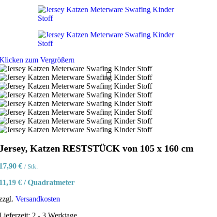
Klicken zum Vergrößern
Jersey, Katzen RESTSTÜCK von 105 x 160 cm
17,90
€
/ Stk.
11,19
€
/
Quadratmeter
zzgl.
Versandkosten
Lieferzeit:
2 - 3 Werktage