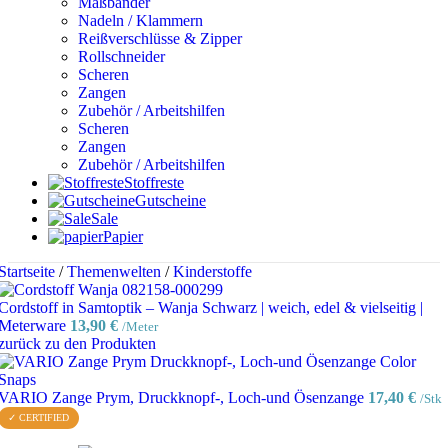
Maßbänder
Nadeln / Klammern
Reißverschlüsse & Zipper
Rollschneider
Scheren
Zangen
Zubehör / Arbeitshilfen
Scheren
Zangen
Zubehör / Arbeitshilfen
Stoffreste
Gutscheine
Sale
Papier
Startseite
/
Themenwelten
/
Kinderstoffe
Cordstoff in Samtoptik – Wanja Schwarz | weich, edel & vielseitig |
Meterware
13,90
€
/Meter
zurück zu den Produkten
VARIO Zange Prym, Druckknopf-, Loch-und Ösenzange
17,40
€
/Stk
✓ CERTIFIED