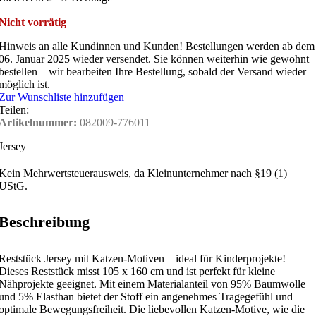
Nicht vorrätig
Hinweis an alle Kundinnen und Kunden!
Bestellungen werden ab dem
06. Januar 2025 wieder versendet. Sie können weiterhin wie gewohnt
bestellen – wir bearbeiten Ihre Bestellung, sobald der Versand wieder
möglich ist.
Zur Wunschliste hinzufügen
Teilen:
Artikelnummer:
082009-776011
Jersey
Kein Mehrwertsteuerausweis, da Kleinunternehmer nach §19 (1)
UStG.
Beschreibung
Reststück Jersey mit Katzen-Motiven – ideal für Kinderprojekte!
Dieses Reststück misst 105 x 160 cm und ist perfekt für kleine
Nähprojekte geeignet. Mit einem Materialanteil von 95% Baumwolle
und 5% Elasthan bietet der Stoff ein angenehmes Tragegefühl und
optimale Bewegungsfreiheit. Die liebevollen Katzen-Motive, wie die