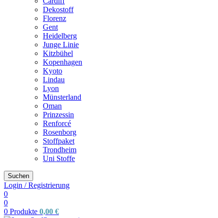
Cardiff
Dekostoff
Florenz
Gent
Heidelberg
Junge Linie
Kitzbühel
Kopenhagen
Kyoto
Lindau
Lyon
Münsterland
Oman
Prinzessin
Renforcé
Rosenborg
Stoffpaket
Trondheim
Uni Stoffe
Suchen
Login / Registrierung
0
0
0
Produkte
0,00
€