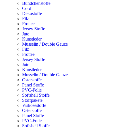
Bündchenstoffe
Cord
Dekostoffe
Filz
Frottee
Jersey Stoffe
Jute
Kunstleder
Musselin / Double Gauze
Filz
Frottee
Jersey Stoffe
Jute
Kunstleder
Musselin / Double Gauze
Osterstoffe
Panel Stoffe
PVC-Folie
Softshell Stoffe
Stoffpakete
Viskosestoffe
Osterstoffe
Panel Stoffe
PVC-Folie
Softshell Stoffe