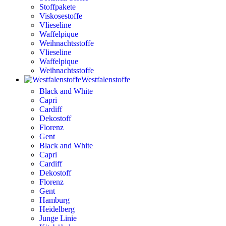
Stoffpakete
Viskosestoffe
Vlieseline
Waffelpique
Weihnachtsstoffe
Vlieseline
Waffelpique
Weihnachtsstoffe
Westfalenstoffe
Black and White
Capri
Cardiff
Dekostoff
Florenz
Gent
Black and White
Capri
Cardiff
Dekostoff
Florenz
Gent
Hamburg
Heidelberg
Junge Linie