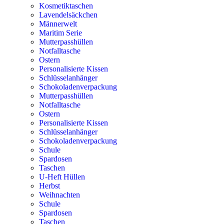
Kosmetiktaschen
Lavendelsäckchen
Männerwelt
Maritim Serie
Mutterpasshüllen
Notfalltasche
Ostern
Personalisierte Kissen
Schlüsselanhänger
Schokoladenverpackung
Mutterpasshüllen
Notfalltasche
Ostern
Personalisierte Kissen
Schlüsselanhänger
Schokoladenverpackung
Schule
Spardosen
Taschen
U-Heft Hüllen
Herbst
Weihnachten
Schule
Spardosen
Taschen