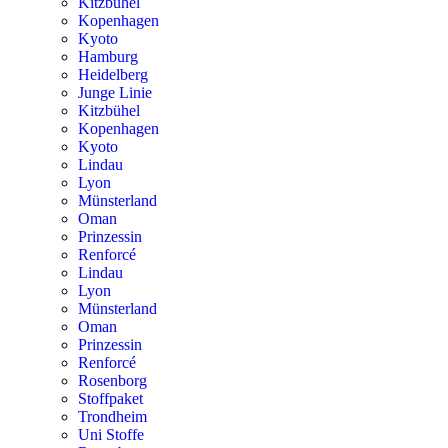
Kitzbühel
Kopenhagen
Kyoto
Hamburg
Heidelberg
Junge Linie
Kitzbühel
Kopenhagen
Kyoto
Lindau
Lyon
Münsterland
Oman
Prinzessin
Renforcé
Lindau
Lyon
Münsterland
Oman
Prinzessin
Renforcé
Rosenborg
Stoffpaket
Trondheim
Uni Stoffe