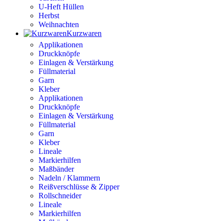
U-Heft Hüllen
Herbst
Weihnachten
Kurzwaren
Applikationen
Druckknöpfe
Einlagen & Verstärkung
Füllmaterial
Garn
Kleber
Applikationen
Druckknöpfe
Einlagen & Verstärkung
Füllmaterial
Garn
Kleber
Lineale
Markierhilfen
Maßbänder
Nadeln / Klammern
Reißverschlüsse & Zipper
Rollschneider
Lineale
Markierhilfen