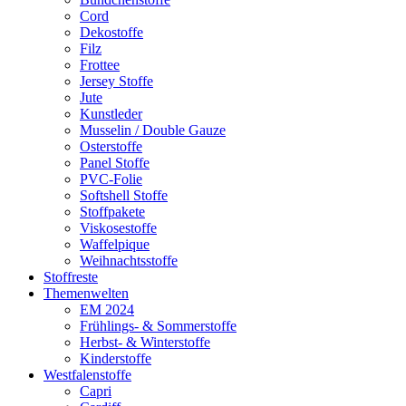
Cord
Dekostoffe
Filz
Frottee
Jersey Stoffe
Jute
Kunstleder
Musselin / Double Gauze
Osterstoffe
Panel Stoffe
PVC-Folie
Softshell Stoffe
Stoffpakete
Viskosestoffe
Waffelpique
Weihnachtsstoffe
Stoffreste
Themenwelten
EM 2024
Frühlings- & Sommerstoffe
Herbst- & Winterstoffe
Kinderstoffe
Westfalenstoffe
Capri