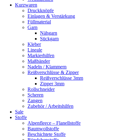
Kurzwaren
Druckknöpfe
Einlagen & Verstärkung
Füllmaterial
Garn
Nähgarn
Stickgarn
Kleber
Lineale
Markierhilfen
Maßbänder
Nadeln / Klammern
Reißverschlüsse & Zipper
Reißverschlüsse 3mm
Zipper 3mm
Rollschneider
Scheren
Zangen
Zubehör / Arbeitshilfen
Sale
Stoffe
Alpenfleece – Flanellstoffe
Baumwollstoffe
Beschichtete Stoffe
Bündchenstoffe