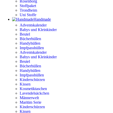
Rosenborg
Stoffpaket
Trondheim
Uni Stoffe
Handmade
Adventskalender
Babys und Kleinkinder
Beutel
Bücherhüllen
Handyhüllen
Impfpasshüllen
Adventskalender
Babys und Kleinkinder
Beutel
Bücherhüllen
Handyhüllen
Impfpasshüllen
Kinderschürzen
Kissen
Kosmetiktaschen
Lavendelsäckchen
Männerwelt
Maritim Serie
Kinderschürzen
Kissen