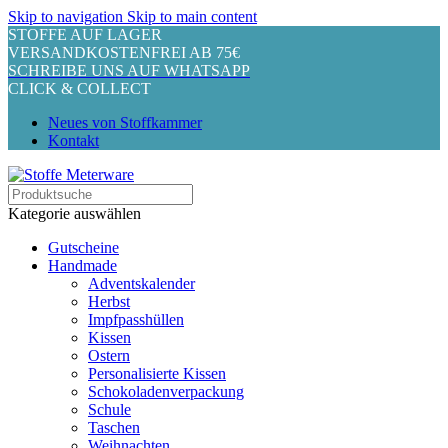
Skip to navigation
Skip to main content
STOFFE AUF LAGER
VERSANDKOSTENFREI AB 75€
SCHREIBE UNS AUF WHATSAPP
CLICK & COLLECT
Neues von Stoffkammer
Kontakt
Kategorie auswählen
Gutscheine
Handmade
Adventskalender
Herbst
Impfpasshüllen
Kissen
Ostern
Personalisierte Kissen
Schokoladenverpackung
Schule
Taschen
Weihnachten