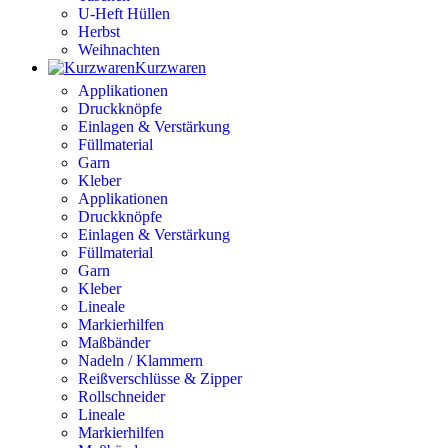
U-Heft Hüllen
Herbst
Weihnachten
Kurzwaren
Applikationen
Druckknöpfe
Einlagen & Verstärkung
Füllmaterial
Garn
Kleber
Applikationen
Druckknöpfe
Einlagen & Verstärkung
Füllmaterial
Garn
Kleber
Lineale
Markierhilfen
Maßbänder
Nadeln / Klammern
Reißverschlüsse & Zipper
Rollschneider
Lineale
Markierhilfen