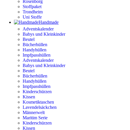
Rosenborg
Stoffpaket
Trondheim
Uni Stoffe
Handmade
Adventskalender
Babys und Kleinkinder
Beutel
Bücherhüllen
Handyhüllen
Impfpasshüllen
Adventskalender
Babys und Kleinkinder
Beutel
Bücherhüllen
Handyhüllen
Impfpasshüllen
Kinderschürzen
Kissen
Kosmetiktaschen
Lavendelsäckchen
Männerwelt
Maritim Serie
Kinderschürzen
Kissen