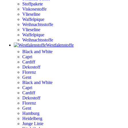
Stoffpakete
Viskosestoffe
Vlieseline
Waffelpique
Weihnachtsstoffe
Vlieseline
Waffelpique
Weihnachtsstoffe
Westfalenstoffe
Black and White
Capri
Cardiff
Dekostoff
Florenz
Gent
Black and White
Capri
Cardiff
Dekostoff
Florenz
Gent
Hamburg
Heidelberg
Junge Linie