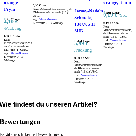
orange –
orange, 3 mm
0,99
€
/
m
Prym
Kein Mehrwertsteuerausweis, da
Jersey-Nadeln
Kleinunternehmer nach §19 (1)
Auf Lager
0,19
€
/Stk.
UStG.
Schmetz,
Auf Lager
zzgl.
Versandkosten
4,10
€
Lieferzeit:
2 - 3 Werktage
0,19
€
/
Stk.
130/705 H
Kein
/Packung
Mehrwertsteuerausweis,
SUK
da Kleinunternehmer
0,14
€
/
Stk.
nach §19 (1) UStG.
Kein
zzgl.
Versandkosten
Auf Lager
5,99
€
Mehrwertsteuerausweis,
Lieferzeit:
2 - 3
da Kleinunternehmer
Werktage
/Packung
nach §19 (1) UStG.
zzgl.
Versandkosten
Lieferzeit:
2 - 3
0,60
€
/
Stk.
Werktage
Kein
Mehrwertsteuerausweis,
da Kleinunternehmer
nach §19 (1) UStG.
zzgl.
Versandkosten
Lieferzeit:
2 - 3
Werktage
Wie findest du unseren Artikel?
Bewertungen
Es gibt noch keine Bewertungen.