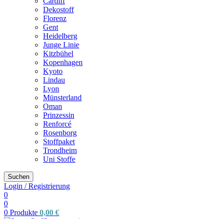
Cardiff
Dekostoff
Florenz
Gent
Heidelberg
Junge Linie
Kitzbühel
Kopenhagen
Kyoto
Lindau
Lyon
Münsterland
Oman
Prinzessin
Renforcé
Rosenborg
Stoffpaket
Trondheim
Uni Stoffe
Suchen
Login / Registrierung
0
0
0
Produkte
0,00
€