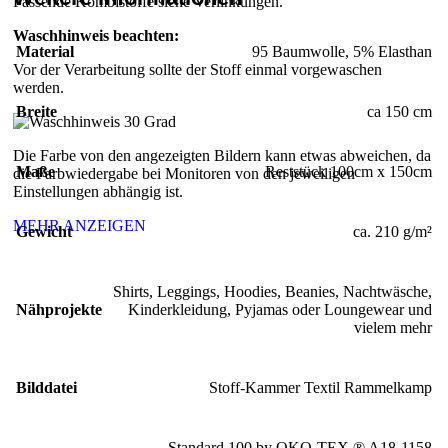
Passende Kombistoffe siehe Verlinkungen.
Waschhinweis beachten:
Material
95 Baumwolle, 5% Elasthan
Vor der Verarbeitung sollte der Stoff einmal vorgewaschen
werden.
Breite
ca 150 cm
Die Farbe von den angezeigten Bildern kann etwas abweichen, da
Maße
Reststück 100cm x 150cm
die Farbwiedergabe bei Monitoren von den jeweiligen
Einstellungen abhängig ist.
MEHR ANZEIGEN
Gewicht
ca. 210 g/m²
Shirts, Leggings, Hoodies, Beanies, Nachtwäsche,
Nähprojekte
Kinderkleidung, Pyjamas oder Loungewear und
vielem mehr
Bilddatei
Stoff-Kammer Textil Rammelkamp
Standard 100 by OKO-TEX ® A18-1158