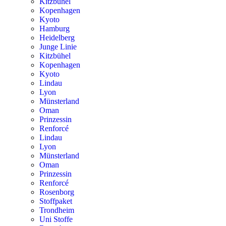
Kitzbühel
Kopenhagen
Kyoto
Hamburg
Heidelberg
Junge Linie
Kitzbühel
Kopenhagen
Kyoto
Lindau
Lyon
Münsterland
Oman
Prinzessin
Renforcé
Lindau
Lyon
Münsterland
Oman
Prinzessin
Renforcé
Rosenborg
Stoffpaket
Trondheim
Uni Stoffe