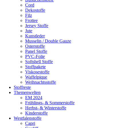
Cord
Dekostoffe
Filz
Frottee
Jersey Stoffe
Jute
Kunstleder
Musselin / Double Gauze
Osterstoffe
Panel Stoffe
PVC-Folie
Softshell Stoffe
Stoffpakete
Viskosestoffe
Waffelpique
Weihnachtsstoffe
Stoffreste
Themenwelten
EM 2024
Frühlings- & Sommerstoffe
Herbst- & Winterstoffe
Kinderstoffe
Westfalenstoffe
Capri