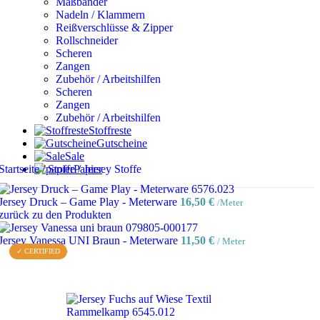
Maßbänder
Nadeln / Klammern
Reißverschlüsse & Zipper
Rollschneider
Scheren
Zangen
Zubehör / Arbeitshilfen
Scheren
Zangen
Zubehör / Arbeitshilfen
Stoffreste
Gutscheine
Sale
Startseite
/
Stoffe
Papier
/
Jersey Stoffe
Jersey Druck – Game Play - Meterware
16,50
€
/Meter
zurück zu den Produkten
Jersey Vanessa UNI Braun - Meterware
11,50
€
/ Meter
✓ CERTIFIED