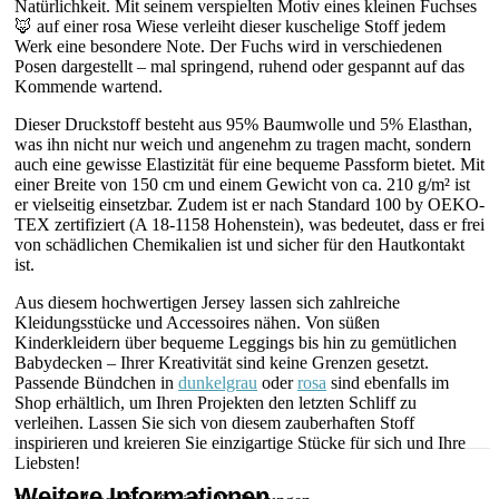
Natürlichkeit. Mit seinem verspielten Motiv eines kleinen Fuchses
🦊 auf einer rosa Wiese verleiht dieser kuschelige Stoff jedem
Werk eine besondere Note. Der Fuchs wird in verschiedenen
Posen dargestellt – mal springend, ruhend oder gespannt auf das
Kommende wartend.
Dieser Druckstoff besteht aus 95% Baumwolle und 5% Elasthan,
was ihn nicht nur weich und angenehm zu tragen macht, sondern
auch eine gewisse Elastizität für eine bequeme Passform bietet. Mit
einer Breite von 150 cm und einem Gewicht von ca. 210 g/m² ist
er vielseitig einsetzbar. Zudem ist er nach Standard 100 by OEKO-
TEX zertifiziert (A 18-1158 Hohenstein), was bedeutet, dass er frei
von schädlichen Chemikalien ist und sicher für den Hautkontakt
ist.
Aus diesem hochwertigen Jersey lassen sich zahlreiche
Kleidungsstücke und Accessoires nähen. Von süßen
Kinderkleidern über bequeme Leggings bis hin zu gemütlichen
Babydecken – Ihrer Kreativität sind keine Grenzen gesetzt.
Passende Bündchen in
dunkelgrau
oder
rosa
sind ebenfalls im
Shop erhältlich, um Ihren Projekten den letzten Schliff zu
verleihen. Lassen Sie sich von diesem zauberhaften Stoff
inspirieren und kreieren Sie einzigartige Stücke für sich und Ihre
Liebsten!
Weitere Informationen