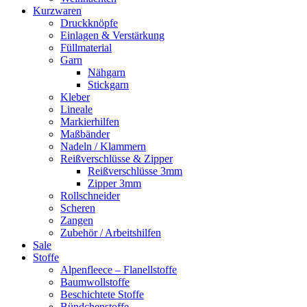
Kurzwaren
Druckknöpfe
Einlagen & Verstärkung
Füllmaterial
Garn
Nähgarn
Stickgarn
Kleber
Lineale
Markierhilfen
Maßbänder
Nadeln / Klammern
Reißverschlüsse & Zipper
Reißverschlüsse 3mm
Zipper 3mm
Rollschneider
Scheren
Zangen
Zubehör / Arbeitshilfen
Sale
Stoffe
Alpenfleece – Flanellstoffe
Baumwollstoffe
Beschichtete Stoffe
Bündchenstoffe