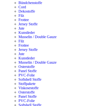
Bündchenstoffe
Cord
Dekostoffe
Filz
Frottee
Jersey Stoffe
Jute
Kunstleder
Musselin / Double Gauze
Filz
Frottee
Jersey Stoffe
Jute
Kunstleder
Musselin / Double Gauze
Osterstoffe
Panel Stoffe
PVC-Folie
Softshell Stoffe
Stoffpakete
Viskosestoffe
Osterstoffe
Panel Stoffe
PVC-Folie
Softshell Stoffe