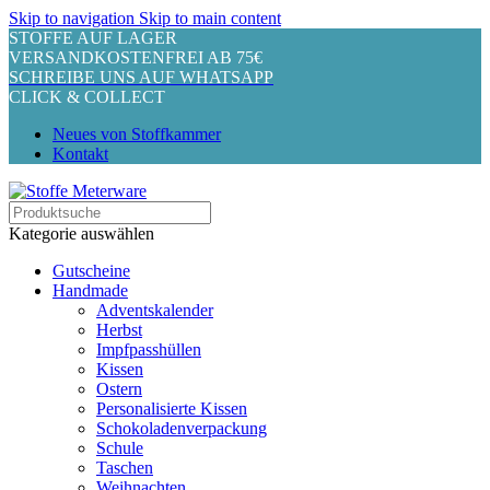
Skip to navigation
Skip to main content
STOFFE AUF LAGER
VERSANDKOSTENFREI AB 75€
SCHREIBE UNS AUF WHATSAPP
CLICK & COLLECT
Neues von Stoffkammer
Kontakt
Kategorie auswählen
Gutscheine
Handmade
Adventskalender
Herbst
Impfpasshüllen
Kissen
Ostern
Personalisierte Kissen
Schokoladenverpackung
Schule
Taschen
Weihnachten