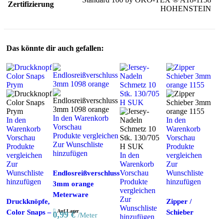
Zertifizierung
HOHENSTEIN
Das könnte dir auch gefallen:
In den Warenkorb
In den
In den
Vorschau
Warenkorb
Warenkorb
Produkte vergleichen
Vorschau
Vorschau
Zur Wunschliste
Produkte
Produkte
hinzufügen
vergleichen
In den
vergleichen
Zur
Warenkorb
Zur
Wunschliste
Vorschau
Wunschliste
Endlosreißverschluss
hinzufügen
Produkte
hinzufügen
3mm orange
vergleichen
Meterware
Zur
Druckknöpfe,
Zipper /
Wunschliste
Color Snaps –
Schieber
Auf Lager
0,99
€
/Meter
hinzufügen