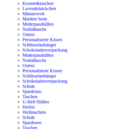
Kosmetiktaschen
Lavendelsäckchen
Männerwelt
Maritim Serie
Mutterpasshüllen
Notfalltasche
Ostern
Personalisierte Kissen
Schlüsselanhänger
Schokoladenverpackung
Mutterpasshüllen
Notfalltasche
Ostern
Personalisierte Kissen
Schlüsselanhänger
Schokoladenverpackung
Schule
Spardosen
Taschen
U-Heft Hüllen
Herbst
Weihnachten
Schule
Spardosen
Taschen