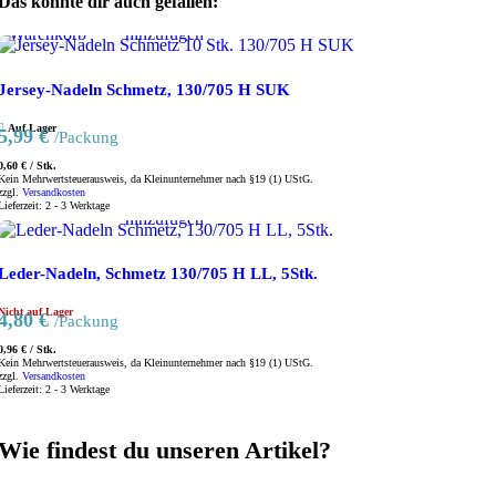
Das könnte dir auch gefallen:
den
vergleichen
Wunschliste
Warenkorb
hinzufügen
Jersey-Nadeln Schmetz, 130/705 H SUK
Auf Lager
5,99
€
/Packung
0,60
€
/
Stk.
Weiterlesen
Vorschau
Produkte
Zur
Kein Mehrwertsteuerausweis, da Kleinunternehmer nach §19 (1) UStG.
zzgl.
Versandkosten
vergleichen
Wunschliste
Lieferzeit:
2 - 3 Werktage
hinzufügen
Leder-Nadeln, Schmetz 130/705 H LL, 5Stk.
Nicht auf Lager
4,80
€
/Packung
0,96
€
/
Stk.
Kein Mehrwertsteuerausweis, da Kleinunternehmer nach §19 (1) UStG.
zzgl.
Versandkosten
Lieferzeit:
2 - 3 Werktage
Wie findest du unseren Artikel?