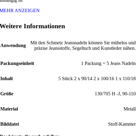
abhängig ist
MEHR ANZEIGEN
Weitere Informationen
Mit den Schmetz Jeansnadeln können Sie mühelos und
Anwendung
präzise Jeansstoffe, Segeltuch und Kunstleder nähen.
Packungseinheit
1 Packung = 5 Jeans Nadeln
Inhalt
5 Stück 2 x 90/14 2 x 100/16 1 x 110/18
Größe
130/705 H -J, 90-110
Material
Metall
Bilddatei
Stoff-Kammer
In
Vorschau
Produkte
Zur