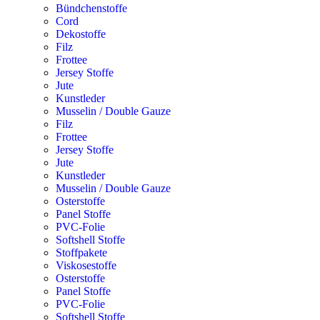
Bündchenstoffe
Cord
Dekostoffe
Filz
Frottee
Jersey Stoffe
Jute
Kunstleder
Musselin / Double Gauze
Filz
Frottee
Jersey Stoffe
Jute
Kunstleder
Musselin / Double Gauze
Osterstoffe
Panel Stoffe
PVC-Folie
Softshell Stoffe
Stoffpakete
Viskosestoffe
Osterstoffe
Panel Stoffe
PVC-Folie
Softshell Stoffe