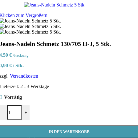
Klicken zum Vergrößern
Jeans-Nadeln Schmetz 130/705 H-J, 5 Stk.
4,50
€
/Packung
0,90
€
/
Stk.
zzgl.
Versandkosten
Lieferzeit:
2 - 3 Werktage
Vorrätig
Jeans-Nadeln Schmetz 130/705 H-J, 5 Stk. Menge
-
+
IN DEN WARENKORB