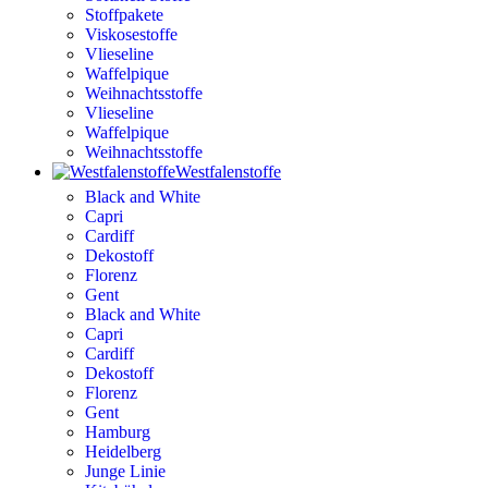
Stoffpakete
Viskosestoffe
Vlieseline
Waffelpique
Weihnachtsstoffe
Vlieseline
Waffelpique
Weihnachtsstoffe
Westfalenstoffe
Black and White
Capri
Cardiff
Dekostoff
Florenz
Gent
Black and White
Capri
Cardiff
Dekostoff
Florenz
Gent
Hamburg
Heidelberg
Junge Linie