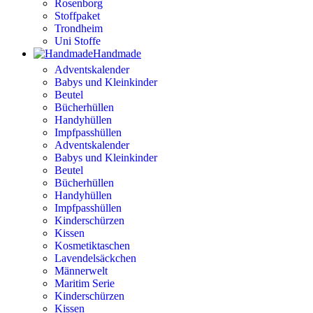
Rosenborg
Stoffpaket
Trondheim
Uni Stoffe
Handmade
Adventskalender
Babys und Kleinkinder
Beutel
Bücherhüllen
Handyhüllen
Impfpasshüllen
Adventskalender
Babys und Kleinkinder
Beutel
Bücherhüllen
Handyhüllen
Impfpasshüllen
Kinderschürzen
Kissen
Kosmetiktaschen
Lavendelsäckchen
Männerwelt
Maritim Serie
Kinderschürzen
Kissen