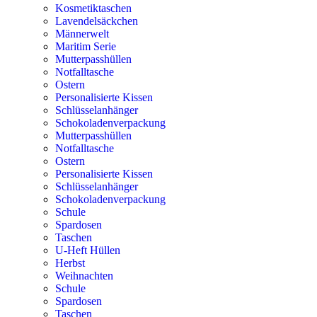
Kosmetiktaschen
Lavendelsäckchen
Männerwelt
Maritim Serie
Mutterpasshüllen
Notfalltasche
Ostern
Personalisierte Kissen
Schlüsselanhänger
Schokoladenverpackung
Mutterpasshüllen
Notfalltasche
Ostern
Personalisierte Kissen
Schlüsselanhänger
Schokoladenverpackung
Schule
Spardosen
Taschen
U-Heft Hüllen
Herbst
Weihnachten
Schule
Spardosen
Taschen