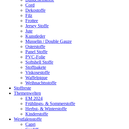
Cord
Dekostoffe
Filz
Frottee
Jersey Stoffe
Jute
Kunstleder
Musselin / Double Gauze
Osterstoffe
Panel Stoffe
PVC-Folie
Softshell Stoffe
Stoffpakete
Viskosestoffe
Waffelpique
Weihnachtsstoffe
Stoffreste
Themenwelten
EM 2024
Frühlings- & Sommerstoffe
Herbst- & Winterstoffe
Kinderstoffe
Westfalenstoffe
Capri