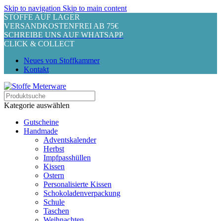
Skip to navigation
Skip to main content
STOFFE AUF LAGER
VERSANDKOSTENFREI AB 75€
SCHREIBE UNS AUF WHATSAPP
CLICK & COLLECT
Neues von Stoffkammer
Kontakt
Kategorie auswählen
Gutscheine
Handmade
Adventskalender
Herbst
Impfpasshüllen
Kissen
Ostern
Personalisierte Kissen
Schokoladenverpackung
Schule
Taschen
Weihnachten