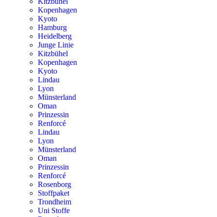
Kitzbühel
Kopenhagen
Kyoto
Hamburg
Heidelberg
Junge Linie
Kitzbühel
Kopenhagen
Kyoto
Lindau
Lyon
Münsterland
Oman
Prinzessin
Renforcé
Lindau
Lyon
Münsterland
Oman
Prinzessin
Renforcé
Rosenborg
Stoffpaket
Trondheim
Uni Stoffe