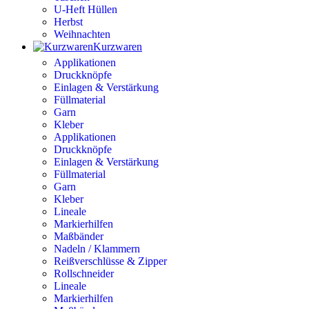
U-Heft Hüllen
Herbst
Weihnachten
Kurzwaren
Applikationen
Druckknöpfe
Einlagen & Verstärkung
Füllmaterial
Garn
Kleber
Applikationen
Druckknöpfe
Einlagen & Verstärkung
Füllmaterial
Garn
Kleber
Lineale
Markierhilfen
Maßbänder
Nadeln / Klammern
Reißverschlüsse & Zipper
Rollschneider
Lineale
Markierhilfen