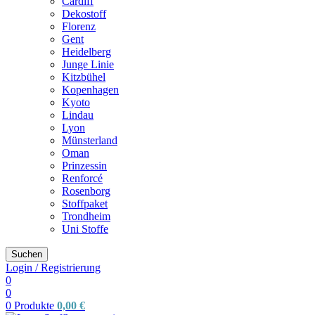
Cardiff
Dekostoff
Florenz
Gent
Heidelberg
Junge Linie
Kitzbühel
Kopenhagen
Kyoto
Lindau
Lyon
Münsterland
Oman
Prinzessin
Renforcé
Rosenborg
Stoffpaket
Trondheim
Uni Stoffe
Suchen
Login / Registrierung
0
0
0
Produkte
0,00
€