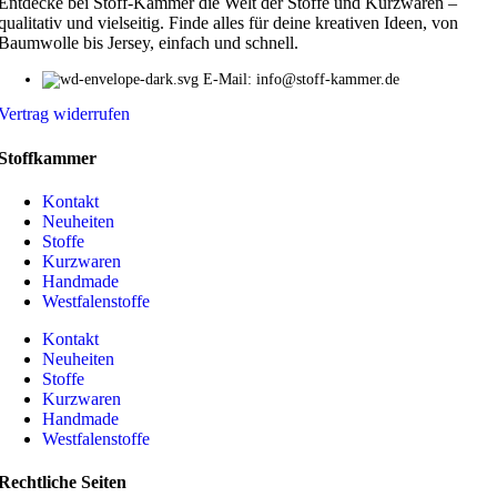
Entdecke bei Stoff-Kammer die Welt der Stoffe und Kurzwaren –
qualitativ und vielseitig. Finde alles für deine kreativen Ideen, von
Baumwolle bis Jersey, einfach und schnell.
E-Mail: info@stoff-kammer.de
Vertrag widerrufen
Stoffkammer
Kontakt
Neuheiten
Stoffe
Kurzwaren
Handmade
Westfalenstoffe
Kontakt
Neuheiten
Stoffe
Kurzwaren
Handmade
Westfalenstoffe
Rechtliche Seiten