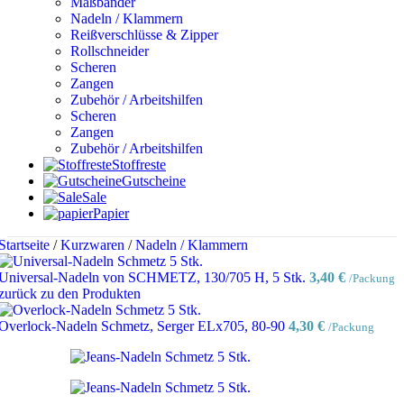
Maßbänder
Nadeln / Klammern
Reißverschlüsse & Zipper
Rollschneider
Scheren
Zangen
Zubehör / Arbeitshilfen
Scheren
Zangen
Zubehör / Arbeitshilfen
Stoffreste
Gutscheine
Sale
Papier
Startseite
/
Kurzwaren
/
Nadeln / Klammern
Universal-Nadeln von SCHMETZ, 130/705 H, 5 Stk.
3,40
€
/Packung
zurück zu den Produkten
Overlock-Nadeln Schmetz, Serger ELx705, 80-90
4,30
€
/Packung