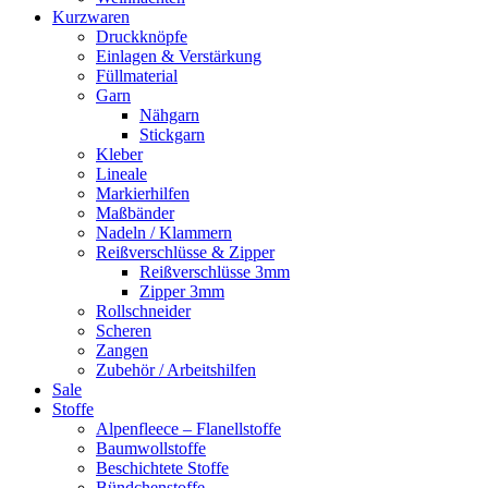
Kurzwaren
Druckknöpfe
Einlagen & Verstärkung
Füllmaterial
Garn
Nähgarn
Stickgarn
Kleber
Lineale
Markierhilfen
Maßbänder
Nadeln / Klammern
Reißverschlüsse & Zipper
Reißverschlüsse 3mm
Zipper 3mm
Rollschneider
Scheren
Zangen
Zubehör / Arbeitshilfen
Sale
Stoffe
Alpenfleece – Flanellstoffe
Baumwollstoffe
Beschichtete Stoffe
Bündchenstoffe