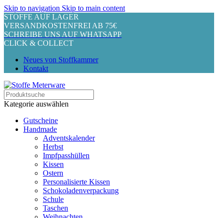
Skip to navigation
Skip to main content
STOFFE AUF LAGER
VERSANDKOSTENFREI AB 75€
SCHREIBE UNS AUF WHATSAPP
CLICK & COLLECT
Neues von Stoffkammer
Kontakt
Kategorie auswählen
Gutscheine
Handmade
Adventskalender
Herbst
Impfpasshüllen
Kissen
Ostern
Personalisierte Kissen
Schokoladenverpackung
Schule
Taschen
Weihnachten