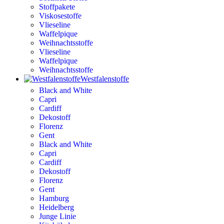
Stoffpakete
Viskosestoffe
Vlieseline
Waffelpique
Weihnachtsstoffe
Vlieseline
Waffelpique
Weihnachtsstoffe
Westfalenstoffe
Black and White
Capri
Cardiff
Dekostoff
Florenz
Gent
Black and White
Capri
Cardiff
Dekostoff
Florenz
Gent
Hamburg
Heidelberg
Junge Linie