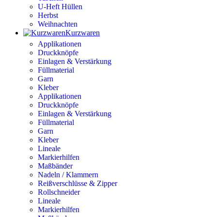
U-Heft Hüllen
Herbst
Weihnachten
Kurzwaren
Applikationen
Druckknöpfe
Einlagen & Verstärkung
Füllmaterial
Garn
Kleber
Applikationen
Druckknöpfe
Einlagen & Verstärkung
Füllmaterial
Garn
Kleber
Lineale
Markierhilfen
Maßbänder
Nadeln / Klammern
Reißverschlüsse & Zipper
Rollschneider
Lineale
Markierhilfen