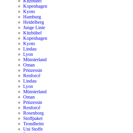
Kitzbühel
Kopenhagen
Kyoto
Hamburg
Heidelberg
Junge Linie
Kitzbühel
Kopenhagen
Kyoto
Lindau
Lyon
Münsterland
Oman
Prinzessin
Renforcé
Lindau
Lyon
Münsterland
Oman
Prinzessin
Renforcé
Rosenborg
Stoffpaket
Trondheim
Uni Stoffe