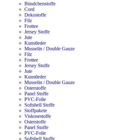
Bündchenstoffe
Cord
Dekostoffe
Filz
Frottee
Jersey Stoffe
Jute
Kunstleder
Musselin / Double Gauze
Filz
Frottee
Jersey Stoffe
Jute
Kunstleder
Musselin / Double Gauze
Osterstoffe
Panel Stoffe
PVC-Folie
Softshell Stoffe
Stoffpakete
Viskosestoffe
Osterstoffe
Panel Stoffe
PVC-Folie
Softshell Stoffe