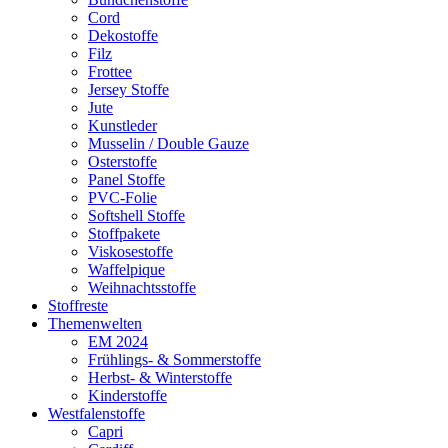
Cord
Dekostoffe
Filz
Frottee
Jersey Stoffe
Jute
Kunstleder
Musselin / Double Gauze
Osterstoffe
Panel Stoffe
PVC-Folie
Softshell Stoffe
Stoffpakete
Viskosestoffe
Waffelpique
Weihnachtsstoffe
Stoffreste
Themenwelten
EM 2024
Frühlings- & Sommerstoffe
Herbst- & Winterstoffe
Kinderstoffe
Westfalenstoffe
Capri