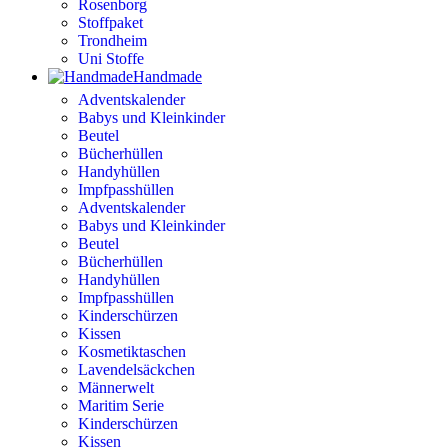
Rosenborg
Stoffpaket
Trondheim
Uni Stoffe
Handmade
Adventskalender
Babys und Kleinkinder
Beutel
Bücherhüllen
Handyhüllen
Impfpasshüllen
Adventskalender
Babys und Kleinkinder
Beutel
Bücherhüllen
Handyhüllen
Impfpasshüllen
Kinderschürzen
Kissen
Kosmetiktaschen
Lavendelsäckchen
Männerwelt
Maritim Serie
Kinderschürzen
Kissen