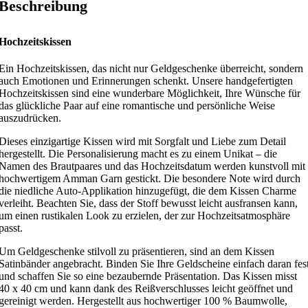
Beschreibung
Hochzeitskissen
Ein Hochzeitskissen, das nicht nur Geldgeschenke überreicht, sondern
auch Emotionen und Erinnerungen schenkt. Unsere handgefertigten
Hochzeitskissen sind eine wunderbare Möglichkeit, Ihre Wünsche für
das glückliche Paar auf eine romantische und persönliche Weise
auszudrücken.
Dieses einzigartige Kissen wird mit Sorgfalt und Liebe zum Detail
hergestellt. Die Personalisierung macht es zu einem Unikat – die
Namen des Brautpaares und das Hochzeitsdatum werden kunstvoll mit
hochwertigem Amman Garn gestickt. Die besondere Note wird durch
die niedliche Auto-Applikation hinzugefügt, die dem Kissen Charme
verleiht. Beachten Sie, dass der Stoff bewusst leicht ausfransen kann,
um einen rustikalen Look zu erzielen, der zur Hochzeitsatmosphäre
passt.
Um Geldgeschenke stilvoll zu präsentieren, sind an dem Kissen
Satinbänder angebracht. Binden Sie Ihre Geldscheine einfach daran fes
und schaffen Sie so eine bezaubernde Präsentation. Das Kissen misst
40 x 40 cm und kann dank des Reißverschlusses leicht geöffnet und
gereinigt werden. Hergestellt aus hochwertiger 100 % Baumwolle,