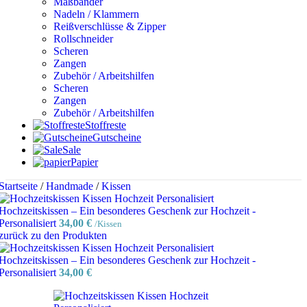
Maßbänder
Nadeln / Klammern
Reißverschlüsse & Zipper
Rollschneider
Scheren
Zangen
Zubehör / Arbeitshilfen
Scheren
Zangen
Zubehör / Arbeitshilfen
Stoffreste
Gutscheine
Sale
Papier
Startseite
/
Handmade
/
Kissen
Hochzeitskissen – Ein besonderes Geschenk zur Hochzeit -
Personalisiert
34,00
€
/Kissen
zurück zu den Produkten
Hochzeitskissen – Ein besonderes Geschenk zur Hochzeit -
Personalisiert
34,00
€