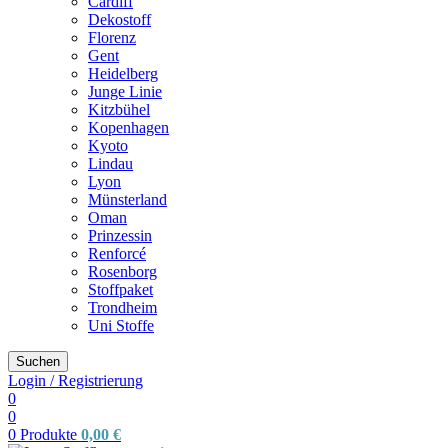
Cardiff
Dekostoff
Florenz
Gent
Heidelberg
Junge Linie
Kitzbühel
Kopenhagen
Kyoto
Lindau
Lyon
Münsterland
Oman
Prinzessin
Renforcé
Rosenborg
Stoffpaket
Trondheim
Uni Stoffe
Suchen
Login / Registrierung
0
0
0
Produkte
0,00
€