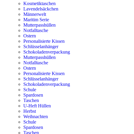
Kosmetiktaschen
Lavendelsäckchen
Männerwelt
Maritim Serie
Mutterpasshüllen
Notfalltasche
Ostern
Personalisierte Kissen
Schlüsselanhänger
Schokoladenverpackung
Mutterpasshüllen
Notfalltasche
Ostern
Personalisierte Kissen
Schlüsselanhänger
Schokoladenverpackung
Schule
Spardosen
Taschen
U-Heft Hüllen
Herbst
Weihnachten
Schule
Spardosen
Taschen