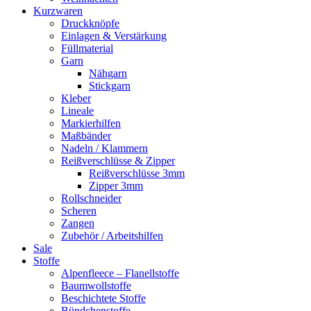
Kurzwaren
Druckknöpfe
Einlagen & Verstärkung
Füllmaterial
Garn
Nähgarn
Stickgarn
Kleber
Lineale
Markierhilfen
Maßbänder
Nadeln / Klammern
Reißverschlüsse & Zipper
Reißverschlüsse 3mm
Zipper 3mm
Rollschneider
Scheren
Zangen
Zubehör / Arbeitshilfen
Sale
Stoffe
Alpenfleece – Flanellstoffe
Baumwollstoffe
Beschichtete Stoffe
Bündchenstoffe