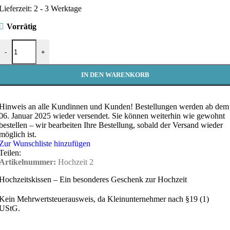
Lieferzeit:
2 - 3 Werktage
Vorrätig
Hochzeitskissen – Ein besonderes Geschenk zur Hochzeit - Personalis
-
+
IN DEN WARENKORB
Hinweis an alle Kundinnen und Kunden!
Bestellungen werden ab dem
06. Januar 2025 wieder versendet. Sie können weiterhin wie gewohnt
bestellen – wir bearbeiten Ihre Bestellung, sobald der Versand wieder
möglich ist.
Zur Wunschliste hinzufügen
Teilen:
Artikelnummer:
Hochzeit 2
Hochzeitskissen – Ein besonderes Geschenk zur Hochzeit
Kein Mehrwertsteuerausweis, da Kleinunternehmer nach §19 (1)
UStG.