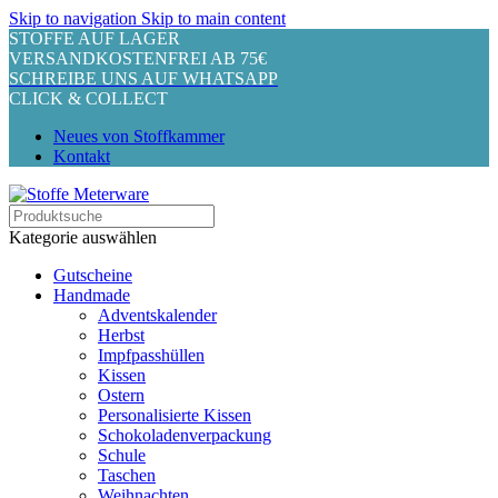
Skip to navigation
Skip to main content
STOFFE AUF LAGER
VERSANDKOSTENFREI AB 75€
SCHREIBE UNS AUF WHATSAPP
CLICK & COLLECT
Neues von Stoffkammer
Kontakt
Kategorie auswählen
Gutscheine
Handmade
Adventskalender
Herbst
Impfpasshüllen
Kissen
Ostern
Personalisierte Kissen
Schokoladenverpackung
Schule
Taschen
Weihnachten