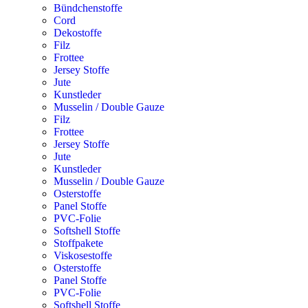
Bündchenstoffe
Cord
Dekostoffe
Filz
Frottee
Jersey Stoffe
Jute
Kunstleder
Musselin / Double Gauze
Filz
Frottee
Jersey Stoffe
Jute
Kunstleder
Musselin / Double Gauze
Osterstoffe
Panel Stoffe
PVC-Folie
Softshell Stoffe
Stoffpakete
Viskosestoffe
Osterstoffe
Panel Stoffe
PVC-Folie
Softshell Stoffe