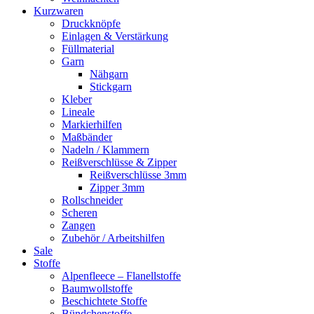
Kurzwaren
Druckknöpfe
Einlagen & Verstärkung
Füllmaterial
Garn
Nähgarn
Stickgarn
Kleber
Lineale
Markierhilfen
Maßbänder
Nadeln / Klammern
Reißverschlüsse & Zipper
Reißverschlüsse 3mm
Zipper 3mm
Rollschneider
Scheren
Zangen
Zubehör / Arbeitshilfen
Sale
Stoffe
Alpenfleece – Flanellstoffe
Baumwollstoffe
Beschichtete Stoffe
Bündchenstoffe