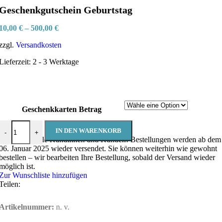
Geschenkgutschein Geburtstag
10,00
€
–
500,00
€
zzgl.
Versandkosten
Lieferzeit:
2 - 3 Werktage
Geschenkkarten Betrag
Geschenkgutschein Geburtstag Menge
IN DEN WARENKORB
-
+
Hinweis an alle Kundinnen und Kunden!
Bestellungen werden ab dem
06. Januar 2025 wieder versendet. Sie können weiterhin wie gewohnt
bestellen – wir bearbeiten Ihre Bestellung, sobald der Versand wieder
möglich ist.
Zur Wunschliste hinzufügen
Teilen:
Artikelnummer:
n. v.