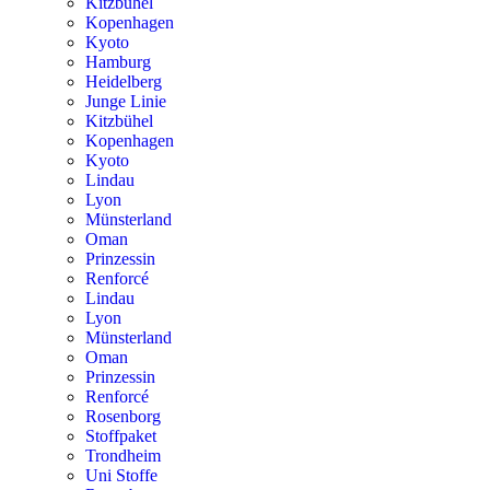
Kitzbühel
Kopenhagen
Kyoto
Hamburg
Heidelberg
Junge Linie
Kitzbühel
Kopenhagen
Kyoto
Lindau
Lyon
Münsterland
Oman
Prinzessin
Renforcé
Lindau
Lyon
Münsterland
Oman
Prinzessin
Renforcé
Rosenborg
Stoffpaket
Trondheim
Uni Stoffe