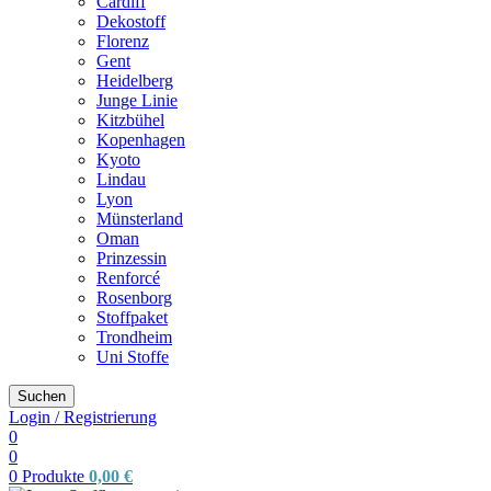
Cardiff
Dekostoff
Florenz
Gent
Heidelberg
Junge Linie
Kitzbühel
Kopenhagen
Kyoto
Lindau
Lyon
Münsterland
Oman
Prinzessin
Renforcé
Rosenborg
Stoffpaket
Trondheim
Uni Stoffe
Suchen
Login / Registrierung
0
0
0
Produkte
0,00
€