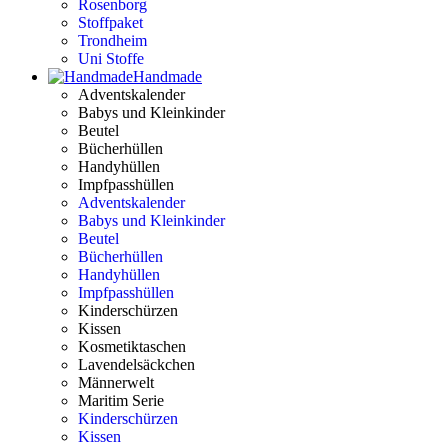
Rosenborg
Stoffpaket
Trondheim
Uni Stoffe
Handmade
Adventskalender
Babys und Kleinkinder
Beutel
Bücherhüllen
Handyhüllen
Impfpasshüllen
Adventskalender
Babys und Kleinkinder
Beutel
Bücherhüllen
Handyhüllen
Impfpasshüllen
Kinderschürzen
Kissen
Kosmetiktaschen
Lavendelsäckchen
Männerwelt
Maritim Serie
Kinderschürzen
Kissen