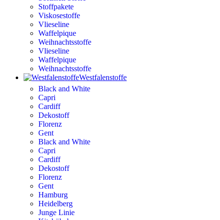
Stoffpakete
Viskosestoffe
Vlieseline
Waffelpique
Weihnachtsstoffe
Vlieseline
Waffelpique
Weihnachtsstoffe
Westfalenstoffe
Black and White
Capri
Cardiff
Dekostoff
Florenz
Gent
Black and White
Capri
Cardiff
Dekostoff
Florenz
Gent
Hamburg
Heidelberg
Junge Linie