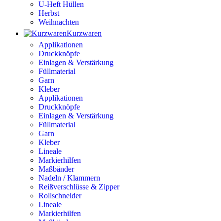
U-Heft Hüllen
Herbst
Weihnachten
Kurzwaren
Applikationen
Druckknöpfe
Einlagen & Verstärkung
Füllmaterial
Garn
Kleber
Applikationen
Druckknöpfe
Einlagen & Verstärkung
Füllmaterial
Garn
Kleber
Lineale
Markierhilfen
Maßbänder
Nadeln / Klammern
Reißverschlüsse & Zipper
Rollschneider
Lineale
Markierhilfen