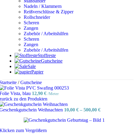
Maßbänder
Nadeln / Klammern
Reißverschlüsse & Zipper
Rollschneider
Scheren
Zangen
Zubehör / Arbeitshilfen
Scheren
Zangen
Zubehör / Arbeitshilfen
Stoffreste
Gutscheine
Sale
Papier
Startseite
/
Gutscheine
Folie Vista, blau
12,90
€
/Meter
zurück zu den Produkten
Geschenkgutschein Weihnachten
10,00
€
–
500,00
€
Klicken zum Vergrößern