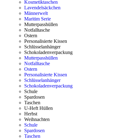
Kosmetiktaschen
Lavendelsäckchen
Männerwelt
Maritim Serie
Mutterpasshüllen
Notfalltasche
Ostern
Personalisierte Kissen
Schlüsselanhänger
Schokoladenverpackung
Mutterpasshüllen
Notfalltasche
Ostern
Personalisierte Kissen
Schlüsselanhänger
Schokoladenverpackung
Schule
Spardosen
Taschen
U-Heft Hüllen
Herbst
Weihnachten
Schule
Spardosen
Taschen