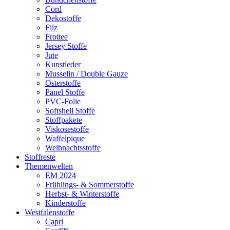
Cord
Dekostoffe
Filz
Frottee
Jersey Stoffe
Jute
Kunstleder
Musselin / Double Gauze
Osterstoffe
Panel Stoffe
PVC-Folie
Softshell Stoffe
Stoffpakete
Viskosestoffe
Waffelpique
Weihnachtsstoffe
Stoffreste
Themenwelten
EM 2024
Frühlings- & Sommerstoffe
Herbst- & Winterstoffe
Kinderstoffe
Westfalenstoffe
Capri