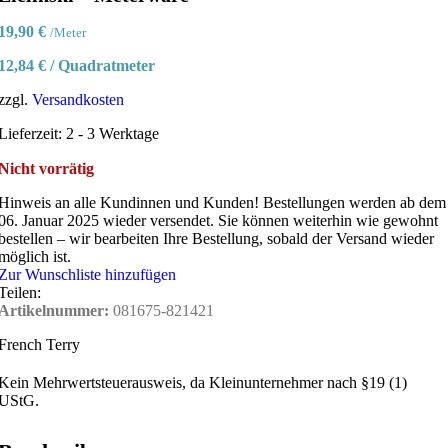
19,90
€
/Meter
12,84
€
/
Quadratmeter
zzgl.
Versandkosten
Lieferzeit:
2 - 3 Werktage
Nicht vorrätig
Hinweis an alle Kundinnen und Kunden!
Bestellungen werden ab dem
06. Januar 2025 wieder versendet. Sie können weiterhin wie gewohnt
bestellen – wir bearbeiten Ihre Bestellung, sobald der Versand wieder
möglich ist.
Zur Wunschliste hinzufügen
Teilen:
Artikelnummer:
081675-821421
French Terry
Kein Mehrwertsteuerausweis, da Kleinunternehmer nach §19 (1)
UStG.