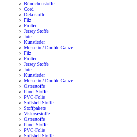
Bündchenstoffe
Cord
Dekostoffe
Filz
Frottee
Jersey Stoffe
Jute
Kunstleder
Musselin / Double Gauze
Filz
Frottee
Jersey Stoffe
Jute
Kunstleder
Musselin / Double Gauze
Osterstoffe
Panel Stoffe
PVC-Folie
Softshell Stoffe
Stoffpakete
Viskosestoffe
Osterstoffe
Panel Stoffe
PVC-Folie
Softshell Stoffe