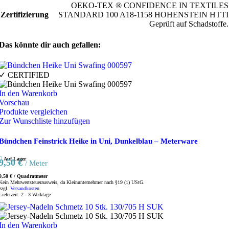
OEKO-TEX ® CONFIDENCE IN TEXTILES
Zertifizierung
STANDARD 100 A18-1158 HOHENSTEIN HTTI
Geprüft auf Schadstoffe.
Das könnte dir auch gefallen:
✓ CERTIFIED
In den Warenkorb
Vorschau
Produkte vergleichen
Zur Wunschliste hinzufügen
Bündchen Feinstrick Heike in Uni, Dunkelblau – Meterware
Auf Lager
9,50
€
/ Meter
9,50
€
/
Quadratmeter
Kein Mehrwertsteuerausweis, da Kleinunternehmer nach §19 (1) UStG.
zzgl.
Versandkosten
Lieferzeit:
2 - 3 Werktage
In den Warenkorb