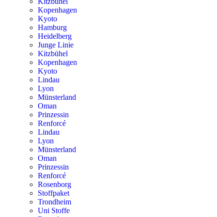
Kitzbühel
Kopenhagen
Kyoto
Hamburg
Heidelberg
Junge Linie
Kitzbühel
Kopenhagen
Kyoto
Lindau
Lyon
Münsterland
Oman
Prinzessin
Renforcé
Lindau
Lyon
Münsterland
Oman
Prinzessin
Renforcé
Rosenborg
Stoffpaket
Trondheim
Uni Stoffe