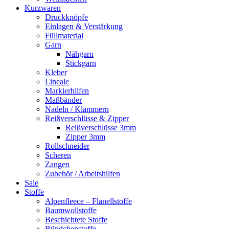
Kurzwaren
Druckknöpfe
Einlagen & Verstärkung
Füllmaterial
Garn
Nähgarn
Stickgarn
Kleber
Lineale
Markierhilfen
Maßbänder
Nadeln / Klammern
Reißverschlüsse & Zipper
Reißverschlüsse 3mm
Zipper 3mm
Rollschneider
Scheren
Zangen
Zubehör / Arbeitshilfen
Sale
Stoffe
Alpenfleece – Flanellstoffe
Baumwollstoffe
Beschichtete Stoffe
Bündchenstoffe