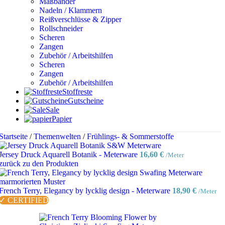
Maßbänder
Nadeln / Klammern
Reißverschlüsse & Zipper
Rollschneider
Scheren
Zangen
Zubehör / Arbeitshilfen
Scheren
Zangen
Zubehör / Arbeitshilfen
Stoffreste
Gutscheine
Sale
Papier
Startseite
/
Themenwelten
/
Frühlings- & Sommerstoffe
Jersey Druck Aquarell Botanik - Meterware
16,60
€
/Meter
zurück zu den Produkten
French Terry, Elegancy by lycklig design - Meterware
18,90
€
/Meter
✓ CERTIFIED