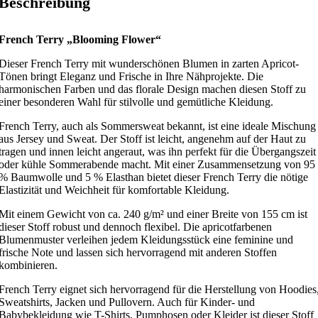
Beschreibung
French Terry „Blooming Flower“
Dieser French Terry mit wunderschönen Blumen in zarten Apricot-
Tönen bringt Eleganz und Frische in Ihre Nähprojekte. Die
harmonischen Farben und das florale Design machen diesen Stoff zu
einer besonderen Wahl für stilvolle und gemütliche Kleidung.
French Terry, auch als Sommersweat bekannt, ist eine ideale Mischung
aus Jersey und Sweat. Der Stoff ist leicht, angenehm auf der Haut zu
tragen und innen leicht angeraut, was ihn perfekt für die Übergangszeit
oder kühle Sommerabende macht. Mit einer Zusammensetzung von 95
% Baumwolle und 5 % Elasthan bietet dieser French Terry die nötige
Elastizität und Weichheit für komfortable Kleidung.
Mit einem Gewicht von ca. 240 g/m² und einer Breite von 155 cm ist
dieser Stoff robust und dennoch flexibel. Die apricotfarbenen
Blumenmuster verleihen jedem Kleidungsstück eine feminine und
frische Note und lassen sich hervorragend mit anderen Stoffen
kombinieren.
French Terry eignet sich hervorragend für die Herstellung von Hoodies
Sweatshirts, Jacken und Pullovern. Auch für Kinder- und
Babybekleidung wie T-Shirts, Pumphosen oder Kleider ist dieser Stoff