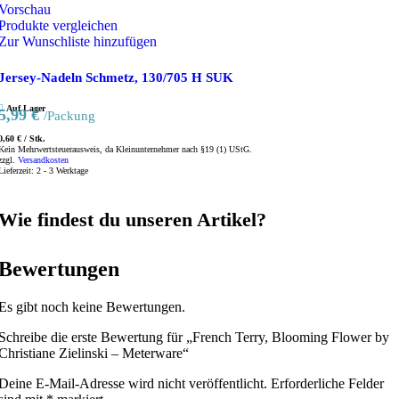
Vorschau
Produkte vergleichen
Zur Wunschliste hinzufügen
Jersey-Nadeln Schmetz, 130/705 H SUK
Auf Lager
5,99
€
/Packung
0,60
€
/
Stk.
Kein Mehrwertsteuerausweis, da Kleinunternehmer nach §19 (1) UStG.
zzgl.
Versandkosten
Lieferzeit:
2 - 3 Werktage
Wie findest du unseren Artikel?
Bewertungen
Es gibt noch keine Bewertungen.
Schreibe die erste Bewertung für „French Terry, Blooming Flower by
Christiane Zielinski – Meterware“
Deine E-Mail-Adresse wird nicht veröffentlicht.
Erforderliche Felder