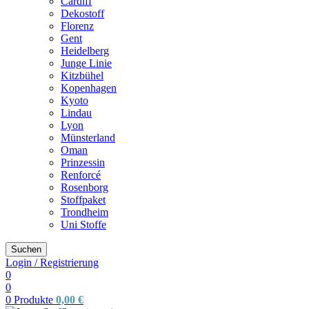
Cardiff
Dekostoff
Florenz
Gent
Heidelberg
Junge Linie
Kitzbühel
Kopenhagen
Kyoto
Lindau
Lyon
Münsterland
Oman
Prinzessin
Renforcé
Rosenborg
Stoffpaket
Trondheim
Uni Stoffe
Suchen
Login / Registrierung
0
0
0
Produkte
0,00
€