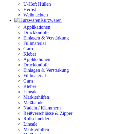
U-Heft Hüllen
Herbst
Weihnachten
Kurzwaren
Applikationen
Druckknöpfe
Einlagen & Verstärkung
Füllmaterial
Garn
Kleber
Applikationen
Druckknöpfe
Einlagen & Verstärkung
Füllmaterial
Garn
Kleber
Lineale
Markierhilfen
Maßbänder
Nadeln / Klammern
Reißverschlüsse & Zipper
Rollschneider
Lineale
Markierhilfen