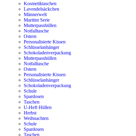
Kosmetiktaschen
Lavendelsäckchen
Männerwelt
Maritim Serie
Mutterpasshüllen
Notfalltasche
Ostern
Personalisierte Kissen
Schlüsselanhänger
Schokoladenverpackung
Mutterpasshüllen
Notfalltasche
Ostern
Personalisierte Kissen
Schlüsselanhänger
Schokoladenverpackung
Schule
Spardosen
Taschen
U-Heft Hüllen
Herbst
Weihnachten
Schule
Spardosen
Taschen