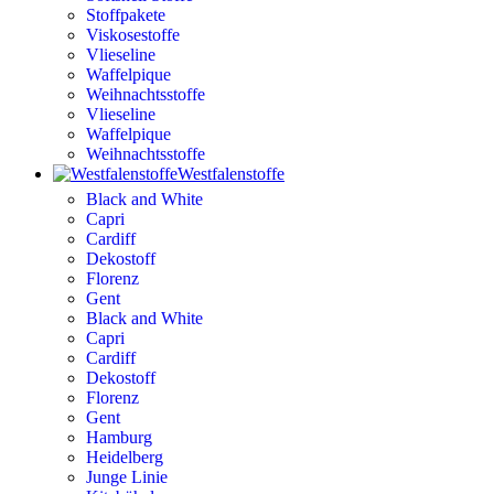
Stoffpakete
Viskosestoffe
Vlieseline
Waffelpique
Weihnachtsstoffe
Vlieseline
Waffelpique
Weihnachtsstoffe
Westfalenstoffe
Black and White
Capri
Cardiff
Dekostoff
Florenz
Gent
Black and White
Capri
Cardiff
Dekostoff
Florenz
Gent
Hamburg
Heidelberg
Junge Linie