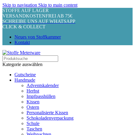
Skip to navigation
Skip to main content
STOFFE AUF LAGER
VERSANDKOSTENFREI AB 75€
SCHREIBE UNS AUF WHATSAPP
CLICK & COLLECT
Neues von Stoffkammer
Kontakt
Kategorie auswählen
Gutscheine
Handmade
Adventskalender
Herbst
Impfpasshüllen
Kissen
Ostern
Personalisierte Kissen
Schokoladenverpackung
Schule
Taschen
Weihnachten