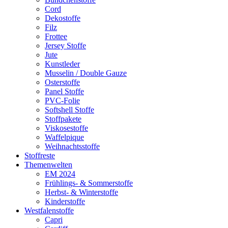
Cord
Dekostoffe
Filz
Frottee
Jersey Stoffe
Jute
Kunstleder
Musselin / Double Gauze
Osterstoffe
Panel Stoffe
PVC-Folie
Softshell Stoffe
Stoffpakete
Viskosestoffe
Waffelpique
Weihnachtsstoffe
Stoffreste
Themenwelten
EM 2024
Frühlings- & Sommerstoffe
Herbst- & Winterstoffe
Kinderstoffe
Westfalenstoffe
Capri