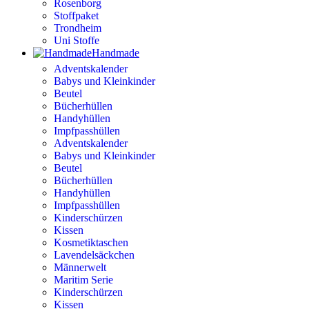
Rosenborg
Stoffpaket
Trondheim
Uni Stoffe
Handmade
Adventskalender
Babys und Kleinkinder
Beutel
Bücherhüllen
Handyhüllen
Impfpasshüllen
Adventskalender
Babys und Kleinkinder
Beutel
Bücherhüllen
Handyhüllen
Impfpasshüllen
Kinderschürzen
Kissen
Kosmetiktaschen
Lavendelsäckchen
Männerwelt
Maritim Serie
Kinderschürzen
Kissen