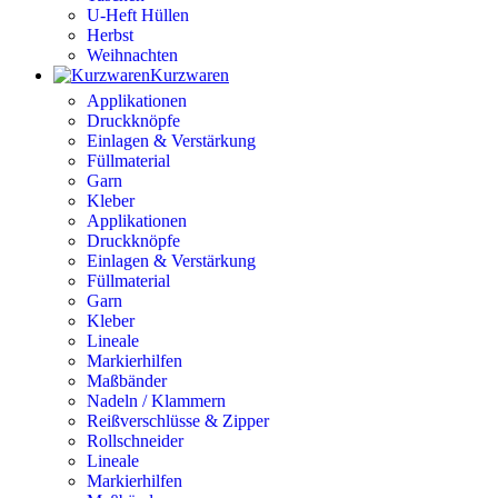
U-Heft Hüllen
Herbst
Weihnachten
Kurzwaren
Applikationen
Druckknöpfe
Einlagen & Verstärkung
Füllmaterial
Garn
Kleber
Applikationen
Druckknöpfe
Einlagen & Verstärkung
Füllmaterial
Garn
Kleber
Lineale
Markierhilfen
Maßbänder
Nadeln / Klammern
Reißverschlüsse & Zipper
Rollschneider
Lineale
Markierhilfen