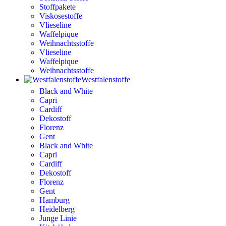
Stoffpakete
Viskosestoffe
Vlieseline
Waffelpique
Weihnachtsstoffe
Vlieseline
Waffelpique
Weihnachtsstoffe
Westfalenstoffe
Black and White
Capri
Cardiff
Dekostoff
Florenz
Gent
Black and White
Capri
Cardiff
Dekostoff
Florenz
Gent
Hamburg
Heidelberg
Junge Linie