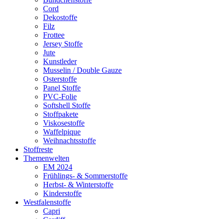
Cord
Dekostoffe
Filz
Frottee
Jersey Stoffe
Jute
Kunstleder
Musselin / Double Gauze
Osterstoffe
Panel Stoffe
PVC-Folie
Softshell Stoffe
Stoffpakete
Viskosestoffe
Waffelpique
Weihnachtsstoffe
Stoffreste
Themenwelten
EM 2024
Frühlings- & Sommerstoffe
Herbst- & Winterstoffe
Kinderstoffe
Westfalenstoffe
Capri