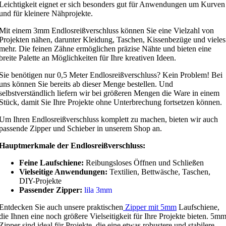
Leichtigkeit eignet er sich besonders gut für Anwendungen um Kurven
und für kleinere Nähprojekte.
Mit einem 3mm Endlosreißverschluss können Sie eine Vielzahl von
Projekten nähen, darunter Kleidung, Taschen, Kissenbezüge und vieles
mehr. Die feinen Zähne ermöglichen präzise Nähte und bieten eine
breite Palette an Möglichkeiten für Ihre kreativen Ideen.
Sie benötigen nur 0,5 Meter Endlosreißverschluss? Kein Problem! Bei
uns können Sie bereits ab dieser Menge bestellen. Und
selbstverständlich liefern wir bei größeren Mengen die Ware in einem
Stück, damit Sie Ihre Projekte ohne Unterbrechung fortsetzen können.
Um Ihren Endlosreißverschluss komplett zu machen, bieten wir auch
passende Zipper und Schieber in unserem Shop an.
Hauptmerkmale der Endlosreißverschluss:
Feine Laufschiene:
Reibungsloses Öffnen und Schließen
Vielseitige Anwendungen:
Textilien, Bettwäsche, Taschen,
DIY-Projekte
Passender Zipper:
lila 3mm
Entdecken Sie auch unsere praktischen
Zipper mit 5mm
Laufschiene,
die Ihnen eine noch größere Vielseitigkeit für Ihre Projekte bieten. 5m
Zipper sind ideal für Projekte, die eine etwas robustere und stabilere