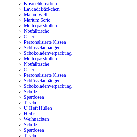
Kosmetiktaschen
Lavendelsäckchen
Männerwelt
Maritim Serie
Mutterpasshüllen
Notfalltasche
Ostern
Personalisierte Kissen
Schlüsselanhänger
Schokoladenverpackung
Mutterpasshüllen
Notfalltasche
Ostern
Personalisierte Kissen
Schlüsselanhänger
Schokoladenverpackung
Schule
Spardosen
Taschen
U-Heft Hüllen
Herbst
Weihnachten
Schule
Spardosen
Taschen