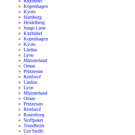
Kitzbühel
Kopenhagen
Kyoto
Hamburg
Heidelberg
Junge Linie
Kitzbühel
Kopenhagen
Kyoto
Lindau
Lyon
Münsterland
Oman
Prinzessin
Renforcé
Lindau
Lyon
Münsterland
Oman
Prinzessin
Renforcé
Rosenborg
Stoffpaket
Trondheim
Uni Stoffe