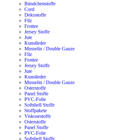
Bündchenstoffe
Cord
Dekostoffe
Filz
Frottee
Jersey Stoffe
Jute
Kunstleder
Musselin / Double Gauze
Filz
Frottee
Jersey Stoffe
Jute
Kunstleder
Musselin / Double Gauze
Osterstoffe
Panel Stoffe
PVC-Folie
Softshell Stoffe
Stoffpakete
Viskosestoffe
Osterstoffe
Panel Stoffe
PVC-Folie
Softshell Stoffe