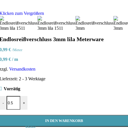
Klicken zum Vergrößern
Endlosreißverschluss 3mm lila Meterware
0,99
€
/Meter
0,99
€
/
m
zzgl.
Versandkosten
Lieferzeit:
2 - 3 Werktage
Vorrätig
Endlosreißverschluss 3mm lila Meterware Menge
-
+
IN DEN WARENKORB
Meter