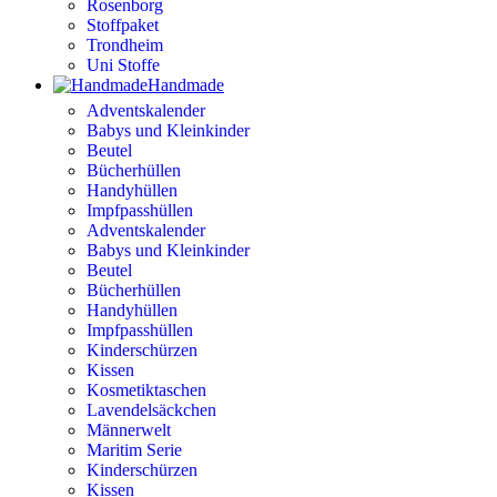
Rosenborg
Stoffpaket
Trondheim
Uni Stoffe
Handmade
Adventskalender
Babys und Kleinkinder
Beutel
Bücherhüllen
Handyhüllen
Impfpasshüllen
Adventskalender
Babys und Kleinkinder
Beutel
Bücherhüllen
Handyhüllen
Impfpasshüllen
Kinderschürzen
Kissen
Kosmetiktaschen
Lavendelsäckchen
Männerwelt
Maritim Serie
Kinderschürzen
Kissen