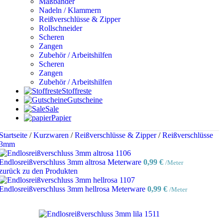
Maßbänder
Nadeln / Klammern
Reißverschlüsse & Zipper
Rollschneider
Scheren
Zangen
Zubehör / Arbeitshilfen
Scheren
Zangen
Zubehör / Arbeitshilfen
Stoffreste
Gutscheine
Sale
Papier
Startseite
/
Kurzwaren
/
Reißverschlüsse & Zipper
/
Reißverschlüsse
3mm
Endlosreißverschluss 3mm altrosa Meterware
0,99
€
/Meter
zurück zu den Produkten
Endlosreißverschluss 3mm hellrosa Meterware
0,99
€
/Meter