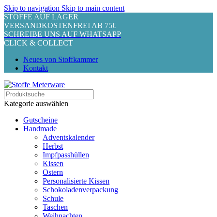
Skip to navigation
Skip to main content
STOFFE AUF LAGER
VERSANDKOSTENFREI AB 75€
SCHREIBE UNS AUF WHATSAPP
CLICK & COLLECT
Neues von Stoffkammer
Kontakt
Kategorie auswählen
Gutscheine
Handmade
Adventskalender
Herbst
Impfpasshüllen
Kissen
Ostern
Personalisierte Kissen
Schokoladenverpackung
Schule
Taschen
Weihnachten