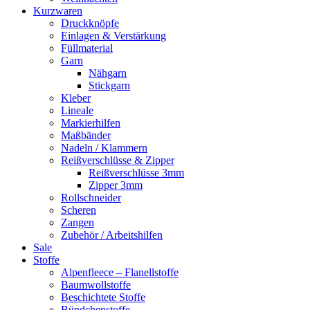
Kurzwaren
Druckknöpfe
Einlagen & Verstärkung
Füllmaterial
Garn
Nähgarn
Stickgarn
Kleber
Lineale
Markierhilfen
Maßbänder
Nadeln / Klammern
Reißverschlüsse & Zipper
Reißverschlüsse 3mm
Zipper 3mm
Rollschneider
Scheren
Zangen
Zubehör / Arbeitshilfen
Sale
Stoffe
Alpenfleece – Flanellstoffe
Baumwollstoffe
Beschichtete Stoffe
Bündchenstoffe