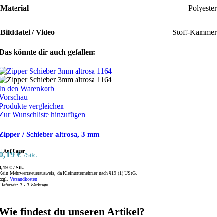
Material
Polyester
Bilddatei / Video
Stoff-Kammer
Das könnte dir auch gefallen:
In den Warenkorb
Vorschau
Produkte vergleichen
Zur Wunschliste hinzufügen
Zipper / Schieber altrosa, 3 mm
Auf Lager
0,19
€
/Stk.
0,19
€
/
Stk.
Kein Mehrwertsteuerausweis, da Kleinunternehmer nach §19 (1) UStG.
zzgl.
Versandkosten
Lieferzeit:
2 - 3 Werktage
Wie findest du unseren Artikel?