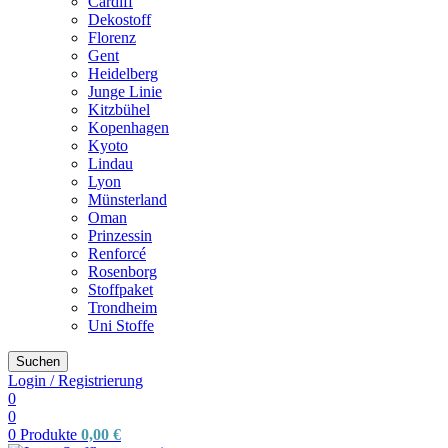
Cardiff
Dekostoff
Florenz
Gent
Heidelberg
Junge Linie
Kitzbühel
Kopenhagen
Kyoto
Lindau
Lyon
Münsterland
Oman
Prinzessin
Renforcé
Rosenborg
Stoffpaket
Trondheim
Uni Stoffe
Suchen
Login / Registrierung
0
0
0
Produkte
0,00
€