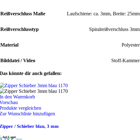
Reißverschluss Maße
Laufschiene: ca. 3mm, Breite: 25mm
Reißverschlusstyp
Spiralreißverschluss 3mm
Material
Polyester
Bilddatei / Video
Stoff-Kammer
Das könnte dir auch gefallen:
In den Warenkorb
Vorschau
Produkte vergleichen
Zur Wunschliste hinzufügen
Zipper / Schieber blau, 3 mm
Auf Lager
0,19
€
/Stk.