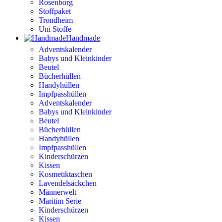
Rosenborg
Stoffpaket
Trondheim
Uni Stoffe
Handmade
Adventskalender
Babys und Kleinkinder
Beutel
Bücherhüllen
Handyhüllen
Impfpasshüllen
Adventskalender
Babys und Kleinkinder
Beutel
Bücherhüllen
Handyhüllen
Impfpasshüllen
Kinderschürzen
Kissen
Kosmetiktaschen
Lavendelsäckchen
Männerwelt
Maritim Serie
Kinderschürzen
Kissen