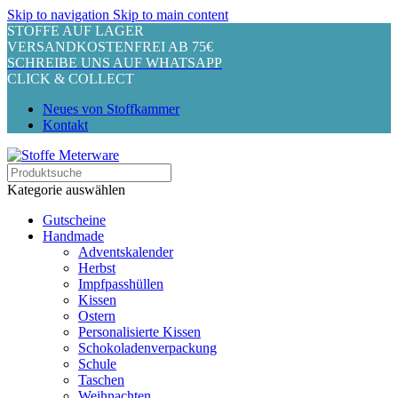
Skip to navigation
Skip to main content
STOFFE AUF LAGER
VERSANDKOSTENFREI AB 75€
SCHREIBE UNS AUF WHATSAPP
CLICK & COLLECT
Neues von Stoffkammer
Kontakt
Kategorie auswählen
Gutscheine
Handmade
Adventskalender
Herbst
Impfpasshüllen
Kissen
Ostern
Personalisierte Kissen
Schokoladenverpackung
Schule
Taschen
Weihnachten