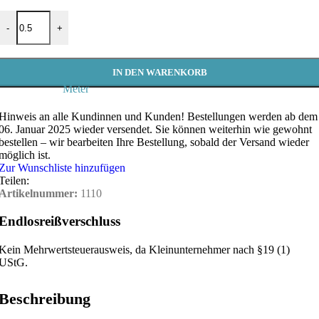
Endlosreißverschluss 3mm blau Meterware Menge
-
+
IN DEN WARENKORB
Meter
Hinweis an alle Kundinnen und Kunden!
Bestellungen werden ab dem
06. Januar 2025 wieder versendet. Sie können weiterhin wie gewohnt
bestellen – wir bearbeiten Ihre Bestellung, sobald der Versand wieder
möglich ist.
Zur Wunschliste hinzufügen
Teilen:
Artikelnummer:
1110
Endlosreißverschluss
Kein Mehrwertsteuerausweis, da Kleinunternehmer nach §19 (1)
UStG.
Beschreibung