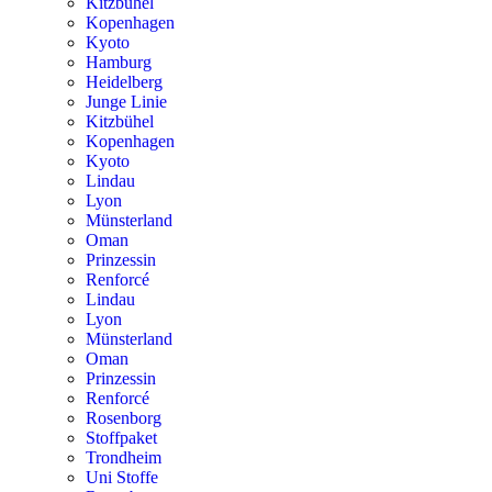
Kitzbühel
Kopenhagen
Kyoto
Hamburg
Heidelberg
Junge Linie
Kitzbühel
Kopenhagen
Kyoto
Lindau
Lyon
Münsterland
Oman
Prinzessin
Renforcé
Lindau
Lyon
Münsterland
Oman
Prinzessin
Renforcé
Rosenborg
Stoffpaket
Trondheim
Uni Stoffe