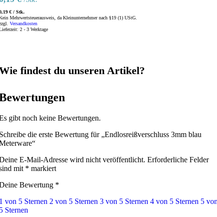
0,19
€
/
Stk.
Kein Mehrwertsteuerausweis, da Kleinunternehmer nach §19 (1) UStG.
zzgl.
Versandkosten
Lieferzeit:
2 - 3 Werktage
Wie findest du unseren Artikel?
Bewertungen
Es gibt noch keine Bewertungen.
Schreibe die erste Bewertung für „Endlosreißverschluss 3mm blau
Meterware“
Deine E-Mail-Adresse wird nicht veröffentlicht.
Erforderliche Felder
sind mit
*
markiert
Deine Bewertung
*
1 von 5 Sternen
2 von 5 Sternen
3 von 5 Sternen
4 von 5 Sternen
5 vo
5 Sternen