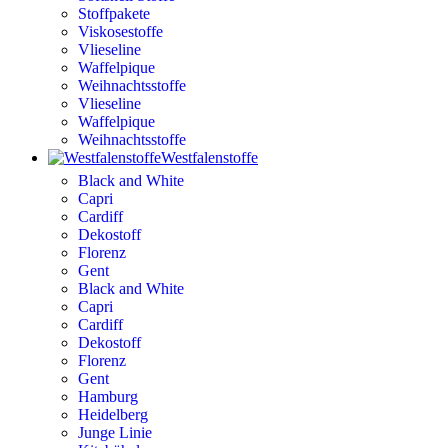
Stoffpakete
Viskosestoffe
Vlieseline
Waffelpique
Weihnachtsstoffe
Vlieseline
Waffelpique
Weihnachtsstoffe
Westfalenstoffe
Black and White
Capri
Cardiff
Dekostoff
Florenz
Gent
Black and White
Capri
Cardiff
Dekostoff
Florenz
Gent
Hamburg
Heidelberg
Junge Linie