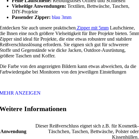
Feine Laufschiene:
Reibungsloses Öffnen und Schließen
Vielseitige Anwendungen:
Textilien, Bettwäsche, Taschen,
DIY-Projekte
Passender Zipper:
blau 3mm
Entdecken Sie auch unsere praktischen
Zipper mit 5mm
Laufschiene,
die Ihnen eine noch größere Vielseitigkeit für Ihre Projekte bieten. 5m
Zipper sind ideal für Projekte, die eine etwas robustere und stabilere
Reißverschlusslösung erfordern. Sie eignen sich gut für schwerere
Stoffe und Gegenstände wie dicke Jacken, Outdoor-Ausrüstung,
größere Taschen und Koffer.
Die Farbe von den angezeigten Bildern kann etwas abweichen, da die
Farbwiedergabe bei Monitoren von den jeweiligen Einstellungen
MEHR ANZEIGEN
Weitere Informationen
Dieser Reißverschluss eignet sich z.B. für Kosmetik-
Anwendung
Täschchen, Taschen, Bettwäsche, Polster oder
Kissenhüllen.