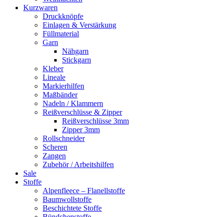
Kurzwaren
Druckknöpfe
Einlagen & Verstärkung
Füllmaterial
Garn
Nähgarn
Stickgarn
Kleber
Lineale
Markierhilfen
Maßbänder
Nadeln / Klammern
Reißverschlüsse & Zipper
Reißverschlüsse 3mm
Zipper 3mm
Rollschneider
Scheren
Zangen
Zubehör / Arbeitshilfen
Sale
Stoffe
Alpenfleece – Flanellstoffe
Baumwollstoffe
Beschichtete Stoffe
Bündchenstoffe