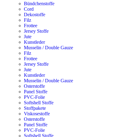
Bündchenstoffe
Cord
Dekostoffe
Filz
Frottee
Jersey Stoffe
Jute
Kunstleder
Musselin / Double Gauze
Filz
Frottee
Jersey Stoffe
Jute
Kunstleder
Musselin / Double Gauze
Osterstoffe
Panel Stoffe
PVC-Folie
Softshell Stoffe
Stoffpakete
Viskosestoffe
Osterstoffe
Panel Stoffe
PVC-Folie
Softshell Stoffe