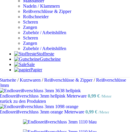
Maßbänder
Nadeln / Klammern
Reißverschlüsse & Zipper
Rollschneider
Scheren
Zangen
Zubehör / Arbeitshilfen
Scheren
Zangen
Zubehör / Arbeitshilfen
Stoffreste
Gutscheine
Sale
Papier
Startseite
/
Kurzwaren
/
Reißverschlüsse & Zipper
/
Reißverschlüsse
3mm
Endlosreißverschluss 3mm hellpink Meterware
0,99
€
/Meter
zurück zu den Produkten
Endlosreißverschluss 3mm orange Meterware
0,99
€
/Meter