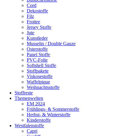
Cord
Dekostoffe
Filz
Frottee
Jersey Stoffe
Jute
Kunstleder
Musselin / Double Gauze
Osterstoffe
Panel Stoffe
PVC-Folie
Softshell Stoffe
Stoffpakete
Viskosestoffe
Waffelpique
Weihnachtsstoffe
Stoffreste
Themenwelten
EM 2024
Frühlings- & Sommerstoffe
Herbst- & Winterstoffe
Kinderstoffe
Westfalenstoffe
Capri