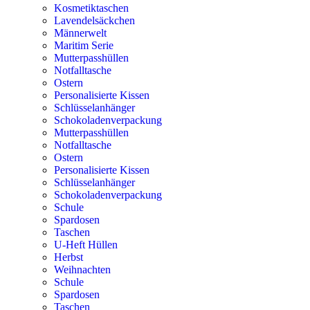
Kosmetiktaschen
Lavendelsäckchen
Männerwelt
Maritim Serie
Mutterpasshüllen
Notfalltasche
Ostern
Personalisierte Kissen
Schlüsselanhänger
Schokoladenverpackung
Mutterpasshüllen
Notfalltasche
Ostern
Personalisierte Kissen
Schlüsselanhänger
Schokoladenverpackung
Schule
Spardosen
Taschen
U-Heft Hüllen
Herbst
Weihnachten
Schule
Spardosen
Taschen