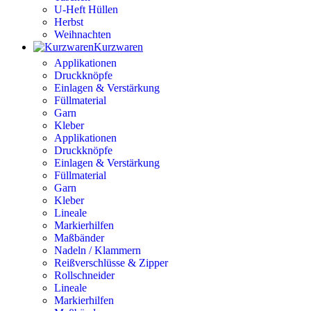
U-Heft Hüllen
Herbst
Weihnachten
Kurzwaren
Applikationen
Druckknöpfe
Einlagen & Verstärkung
Füllmaterial
Garn
Kleber
Applikationen
Druckknöpfe
Einlagen & Verstärkung
Füllmaterial
Garn
Kleber
Lineale
Markierhilfen
Maßbänder
Nadeln / Klammern
Reißverschlüsse & Zipper
Rollschneider
Lineale
Markierhilfen