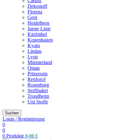
Cardiff
Dekostoff
Florenz
Gent
Heidelberg
Junge Linie
Kitzbühel
Kopenhagen
Kyoto
Lindau
Lyon
Münsterland
Oman
Prinzessin
Renforcé
Rosenborg
Stoffpaket
Trondheim
Uni Stoffe
Suchen
Login / Registrierung
0
0
0
Produkte
0,00
€