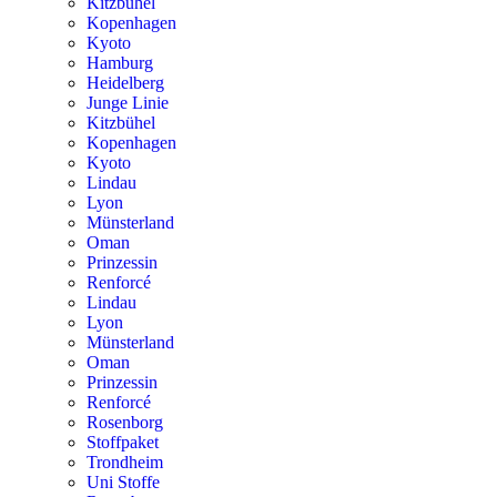
Kitzbühel
Kopenhagen
Kyoto
Hamburg
Heidelberg
Junge Linie
Kitzbühel
Kopenhagen
Kyoto
Lindau
Lyon
Münsterland
Oman
Prinzessin
Renforcé
Lindau
Lyon
Münsterland
Oman
Prinzessin
Renforcé
Rosenborg
Stoffpaket
Trondheim
Uni Stoffe