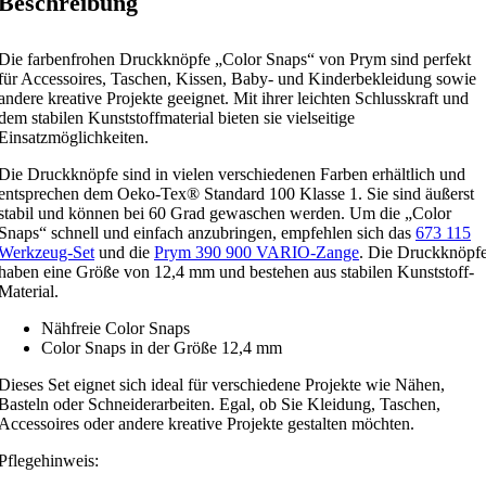
Beschreibung
Die farbenfrohen Druckknöpfe „Color Snaps“ von Prym sind perfekt
für Accessoires, Taschen, Kissen, Baby- und Kinderbekleidung sowie
andere kreative Projekte geeignet. Mit ihrer leichten Schlusskraft und
dem stabilen Kunststoffmaterial bieten sie vielseitige
Einsatzmöglichkeiten.
Die Druckknöpfe sind in vielen verschiedenen Farben erhältlich und
entsprechen dem Oeko-Tex® Standard 100 Klasse 1. Sie sind äußerst
stabil und können bei 60 Grad gewaschen werden. Um die „Color
Snaps“ schnell und einfach anzubringen, empfehlen sich das
673 115
Werkzeug-Set
und die
Prym 390 900 VARIO-Zange
. Die Druckknöpf
haben eine Größe von 12,4 mm und bestehen aus stabilen Kunststoff-
Material.
Nähfreie Color Snaps
Color Snaps in der Größe 12,4 mm
Dieses Set eignet sich ideal für verschiedene Projekte wie Nähen,
Basteln oder Schneiderarbeiten. Egal, ob Sie Kleidung, Taschen,
Accessoires oder andere kreative Projekte gestalten möchten.
Pflegehinweis: