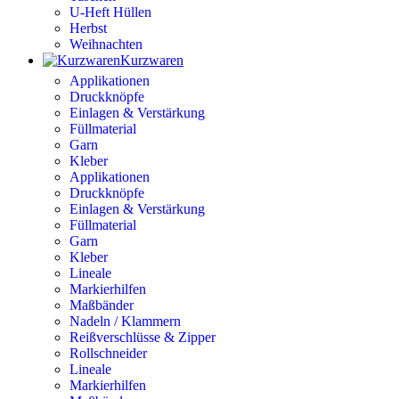
U-Heft Hüllen
Herbst
Weihnachten
Kurzwaren
Applikationen
Druckknöpfe
Einlagen & Verstärkung
Füllmaterial
Garn
Kleber
Applikationen
Druckknöpfe
Einlagen & Verstärkung
Füllmaterial
Garn
Kleber
Lineale
Markierhilfen
Maßbänder
Nadeln / Klammern
Reißverschlüsse & Zipper
Rollschneider
Lineale
Markierhilfen