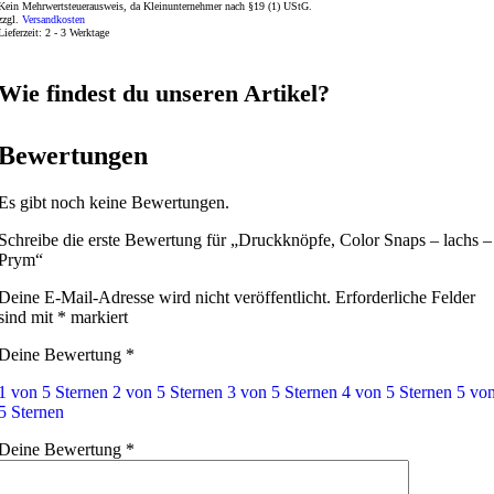
Kein Mehrwertsteuerausweis, da Kleinunternehmer nach §19 (1) UStG.
zzgl.
Versandkosten
Lieferzeit:
2 - 3 Werktage
Wie findest du unseren Artikel?
Bewertungen
Es gibt noch keine Bewertungen.
Schreibe die erste Bewertung für „Druckknöpfe, Color Snaps – lachs –
Prym“
Deine E-Mail-Adresse wird nicht veröffentlicht.
Erforderliche Felder
sind mit
*
markiert
Deine Bewertung
*
1 von 5 Sternen
2 von 5 Sternen
3 von 5 Sternen
4 von 5 Sternen
5 vo
5 Sternen
Deine Bewertung
*