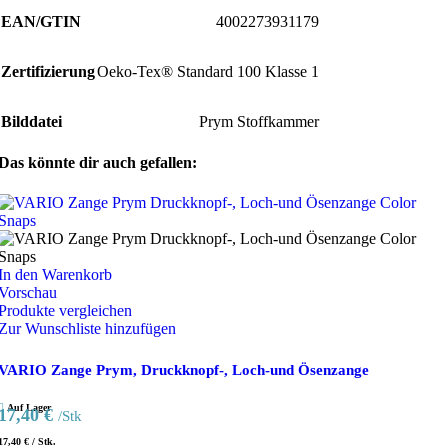
EAN/GTIN
4002273931179
Zertifizierung
Oeko-Tex® Standard 100 Klasse 1
Bilddatei
Prym Stoffkammer
Das könnte dir auch gefallen:
In den Warenkorb
Vorschau
Produkte vergleichen
Zur Wunschliste hinzufügen
VARIO Zange Prym, Druckknopf-, Loch-und Ösenzange
Auf Lager
17,40
€
/Stk
17,40
€
/
Stk.