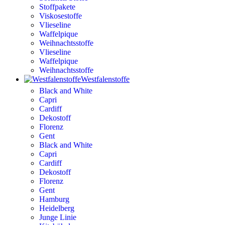
Stoffpakete
Viskosestoffe
Vlieseline
Waffelpique
Weihnachtsstoffe
Vlieseline
Waffelpique
Weihnachtsstoffe
Westfalenstoffe
Black and White
Capri
Cardiff
Dekostoff
Florenz
Gent
Black and White
Capri
Cardiff
Dekostoff
Florenz
Gent
Hamburg
Heidelberg
Junge Linie