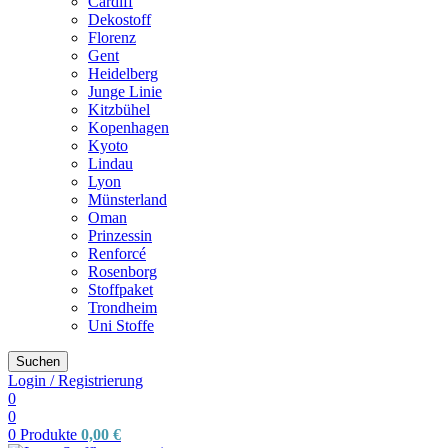
Cardiff
Dekostoff
Florenz
Gent
Heidelberg
Junge Linie
Kitzbühel
Kopenhagen
Kyoto
Lindau
Lyon
Münsterland
Oman
Prinzessin
Renforcé
Rosenborg
Stoffpaket
Trondheim
Uni Stoffe
Suchen
Login / Registrierung
0
0
0
Produkte
0,00
€