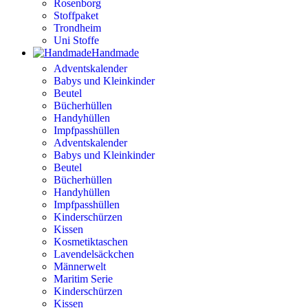
Rosenborg
Stoffpaket
Trondheim
Uni Stoffe
Handmade
Adventskalender
Babys und Kleinkinder
Beutel
Bücherhüllen
Handyhüllen
Impfpasshüllen
Adventskalender
Babys und Kleinkinder
Beutel
Bücherhüllen
Handyhüllen
Impfpasshüllen
Kinderschürzen
Kissen
Kosmetiktaschen
Lavendelsäckchen
Männerwelt
Maritim Serie
Kinderschürzen
Kissen