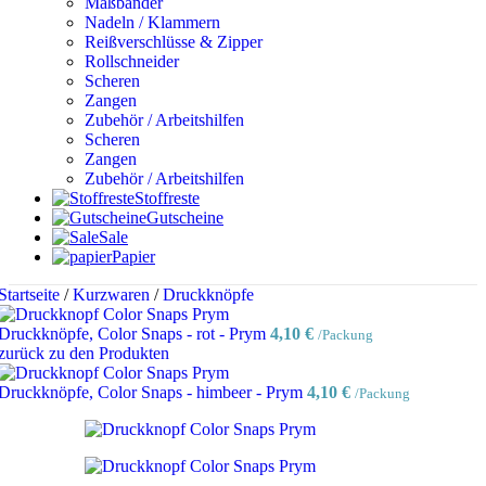
Maßbänder
Nadeln / Klammern
Reißverschlüsse & Zipper
Rollschneider
Scheren
Zangen
Zubehör / Arbeitshilfen
Scheren
Zangen
Zubehör / Arbeitshilfen
Stoffreste
Gutscheine
Sale
Papier
Startseite
/
Kurzwaren
/
Druckknöpfe
Druckknöpfe, Color Snaps - rot - Prym
4,10
€
/Packung
zurück zu den Produkten
Druckknöpfe, Color Snaps - himbeer - Prym
4,10
€
/Packung