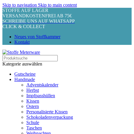
Skip to navigation
Skip to main content
STOFFE AUF LAGER
VERSANDKOSTENFREI AB 75€
SCHREIBE UNS AUF WHATSAPP
CLICK & COLLECT
Neues von Stoffkammer
Kontakt
Kategorie auswählen
Gutscheine
Handmade
Adventskalender
Herbst
Impfpasshüllen
Kissen
Ostern
Personalisierte Kissen
Schokoladenverpackung
Schule
Taschen
Weihnachten