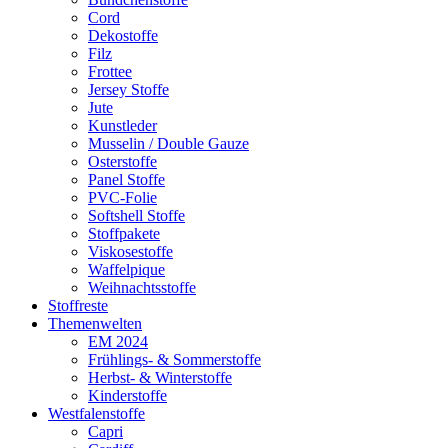
Cord
Dekostoffe
Filz
Frottee
Jersey Stoffe
Jute
Kunstleder
Musselin / Double Gauze
Osterstoffe
Panel Stoffe
PVC-Folie
Softshell Stoffe
Stoffpakete
Viskosestoffe
Waffelpique
Weihnachtsstoffe
Stoffreste
Themenwelten
EM 2024
Frühlings- & Sommerstoffe
Herbst- & Winterstoffe
Kinderstoffe
Westfalenstoffe
Capri