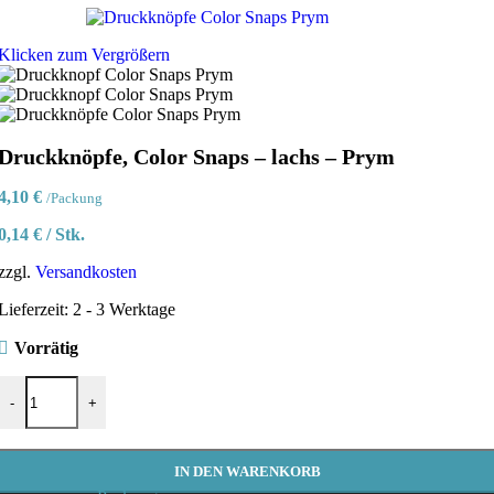
Klicken zum Vergrößern
Druckknöpfe, Color Snaps – lachs – Prym
4,10
€
/Packung
0,14
€
/
Stk.
zzgl.
Versandkosten
Lieferzeit:
2 - 3 Werktage
Vorrätig
Druckknöpfe, Color Snaps - lachs - Prym Menge
-
+
IN DEN WARENKORB