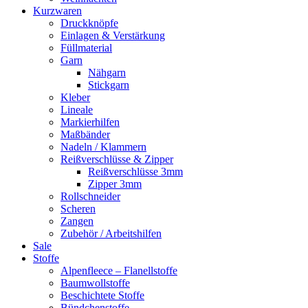
Kurzwaren
Druckknöpfe
Einlagen & Verstärkung
Füllmaterial
Garn
Nähgarn
Stickgarn
Kleber
Lineale
Markierhilfen
Maßbänder
Nadeln / Klammern
Reißverschlüsse & Zipper
Reißverschlüsse 3mm
Zipper 3mm
Rollschneider
Scheren
Zangen
Zubehör / Arbeitshilfen
Sale
Stoffe
Alpenfleece – Flanellstoffe
Baumwollstoffe
Beschichtete Stoffe
Bündchenstoffe