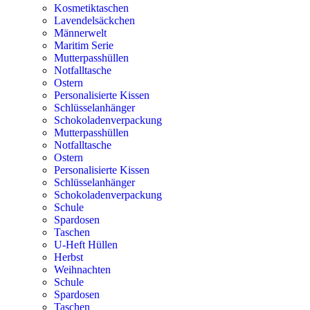
Kosmetiktaschen
Lavendelsäckchen
Männerwelt
Maritim Serie
Mutterpasshüllen
Notfalltasche
Ostern
Personalisierte Kissen
Schlüsselanhänger
Schokoladenverpackung
Mutterpasshüllen
Notfalltasche
Ostern
Personalisierte Kissen
Schlüsselanhänger
Schokoladenverpackung
Schule
Spardosen
Taschen
U-Heft Hüllen
Herbst
Weihnachten
Schule
Spardosen
Taschen