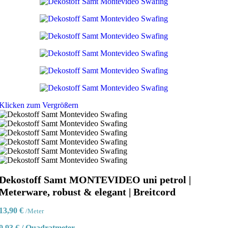
14,90 €
9,90 €.
Klicken zum Vergrößern
Dekostoff Samt MONTEVIDEO uni petrol |
Meterware, robust & elegant | Breitcord
13,90
€
/Meter
9,93
€
/
Quadratmeter