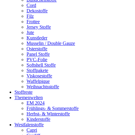
Cord
Dekostoffe
Filz
Frottee
Jersey Stoffe
Jute
Kunstleder
Musselin / Double Gauze
Osterstoffe
Panel Stoffe
PVC-Folie
Softshell Stoffe
Stoffpakete
Viskosestoffe
Waffelpique
Weihnachtsstoffe
Stoffreste
Themenwelten
EM 2024
Frühlings- & Sommerstoffe
Herbst- & Winterstoffe
Kinderstoffe
Westfalenstoffe
Capri