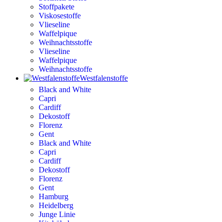
Stoffpakete
Viskosestoffe
Vlieseline
Waffelpique
Weihnachtsstoffe
Vlieseline
Waffelpique
Weihnachtsstoffe
Westfalenstoffe
Black and White
Capri
Cardiff
Dekostoff
Florenz
Gent
Black and White
Capri
Cardiff
Dekostoff
Florenz
Gent
Hamburg
Heidelberg
Junge Linie