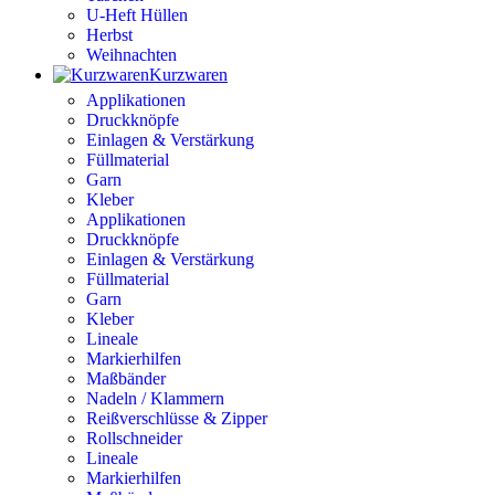
U-Heft Hüllen
Herbst
Weihnachten
Kurzwaren
Applikationen
Druckknöpfe
Einlagen & Verstärkung
Füllmaterial
Garn
Kleber
Applikationen
Druckknöpfe
Einlagen & Verstärkung
Füllmaterial
Garn
Kleber
Lineale
Markierhilfen
Maßbänder
Nadeln / Klammern
Reißverschlüsse & Zipper
Rollschneider
Lineale
Markierhilfen