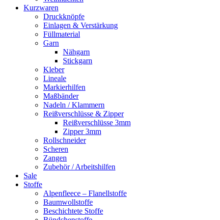
Kurzwaren
Druckknöpfe
Einlagen & Verstärkung
Füllmaterial
Garn
Nähgarn
Stickgarn
Kleber
Lineale
Markierhilfen
Maßbänder
Nadeln / Klammern
Reißverschlüsse & Zipper
Reißverschlüsse 3mm
Zipper 3mm
Rollschneider
Scheren
Zangen
Zubehör / Arbeitshilfen
Sale
Stoffe
Alpenfleece – Flanellstoffe
Baumwollstoffe
Beschichtete Stoffe
Bündchenstoffe