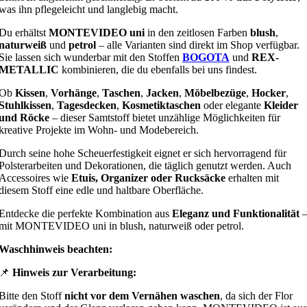
was ihn pflegeleicht und langlebig macht.
Du erhältst
MONTEVIDEO uni
in den zeitlosen Farben
blush
,
naturweiß
und
petrol
– alle Varianten sind direkt im Shop verfügbar.
Sie lassen sich wunderbar mit den Stoffen
BOGOTA
und
REX-
METALLIC
kombinieren, die du ebenfalls bei uns findest.
Ob
Kissen
,
Vorhänge
,
Taschen
,
Jacken
,
Möbelbezüge
,
Hocker
,
Stuhlkissen
,
Tagesdecken
,
Kosmetiktaschen
oder elegante
Kleider
und Röcke
– dieser Samtstoff bietet unzählige Möglichkeiten für
kreative Projekte im Wohn- und Modebereich.
Durch seine hohe Scheuerfestigkeit eignet er sich hervorragend für
Polsterarbeiten und Dekorationen, die täglich genutzt werden. Auch
Accessoires wie
Etuis, Organizer oder Rucksäcke
erhalten mit
diesem Stoff eine edle und haltbare Oberfläche.
Entdecke die perfekte Kombination aus
Eleganz und Funktionalität
mit MONTEVIDEO uni in blush, naturweiß oder petrol.
Waschhinweis beachten:
📌
Hinweis zur Verarbeitung:
Bitte den Stoff
nicht vor dem Vernähen waschen
, da sich der Flor