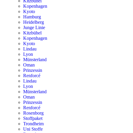
Kitzbühel
Kopenhagen
Kyoto
Hamburg
Heidelberg
Junge Linie
Kitzbühel
Kopenhagen
Kyoto
Lindau
Lyon
Münsterland
Oman
Prinzessin
Renforcé
Lindau
Lyon
Münsterland
Oman
Prinzessin
Renforcé
Rosenborg
Stoffpaket
Trondheim
Uni Stoffe