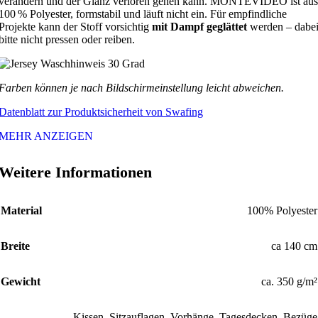
verändern und der Glanz verloren gehen kann. MONTEVIDEO ist aus
100 % Polyester, formstabil und läuft nicht ein. Für empfindliche
Projekte kann der Stoff vorsichtig
mit Dampf geglättet
werden – dabe
bitte nicht pressen oder reiben.
Farben können je nach Bildschirmeinstellung leicht abweichen.
Datenblatt zur Produktsicherheit von Swafing
MEHR ANZEIGEN
Weitere Informationen
Material
100% Polyester
Breite
ca 140 cm
Gewicht
ca. 350 g/m²
Kissen, Sitzauflagen, Vorhänge, Tagesdecken, Bezüge