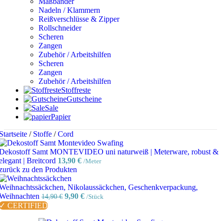
Maßbänder
Nadeln / Klammern
Reißverschlüsse & Zipper
Rollschneider
Scheren
Zangen
Zubehör / Arbeitshilfen
Scheren
Zangen
Zubehör / Arbeitshilfen
Stoffreste
Gutscheine
Sale
Papier
Startseite
/
Stoffe
/
Cord
Dekostoff Samt MONTEVIDEO uni naturweiß | Meterware, robust &
elegant | Breitcord
13,90
€
/Meter
zurück zu den Produkten
Weihnachtssäckchen, Nikolaussäckchen, Geschenkverpackung,
Ursprünglicher
Aktueller
Weihnachten
9,90
€
14,90
€
/Stück
Preis
Preis
✓ CERTIFIED
war:
ist: