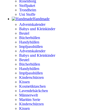
Rosenborg
Stoffpaket
Trondheim
Uni Stoffe
Handmade
Adventskalender
Babys und Kleinkinder
Beutel
Bücherhüllen
Handyhüllen
Impfpasshüllen
Adventskalender
Babys und Kleinkinder
Beutel
Bücherhüllen
Handyhüllen
Impfpasshüllen
Kinderschürzen
Kissen
Kosmetiktaschen
Lavendelsäckchen
Männerwelt
Maritim Serie
Kinderschürzen
Kissen