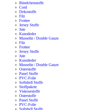
Bündchenstoffe
Cord
Dekostoffe
Filz
Frottee
Jersey Stoffe
Jute
Kunstleder
Musselin / Double Gauze
Filz
Frottee
Jersey Stoffe
Jute
Kunstleder
Musselin / Double Gauze
Osterstoffe
Panel Stoffe
PVC-Folie
Softshell Stoffe
Stoffpakete
Viskosestoffe
Osterstoffe
Panel Stoffe
PVC-Folie
Softshell Stoffe