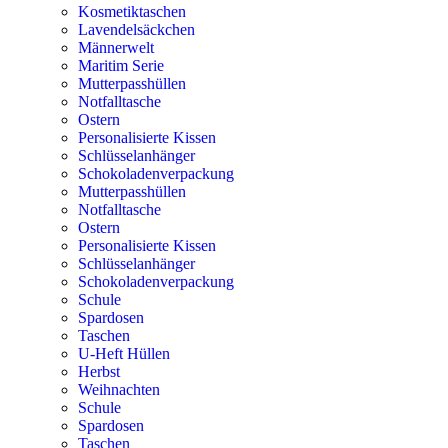
Kosmetiktaschen
Lavendelsäckchen
Männerwelt
Maritim Serie
Mutterpasshüllen
Notfalltasche
Ostern
Personalisierte Kissen
Schlüsselanhänger
Schokoladenverpackung
Mutterpasshüllen
Notfalltasche
Ostern
Personalisierte Kissen
Schlüsselanhänger
Schokoladenverpackung
Schule
Spardosen
Taschen
U-Heft Hüllen
Herbst
Weihnachten
Schule
Spardosen
Taschen