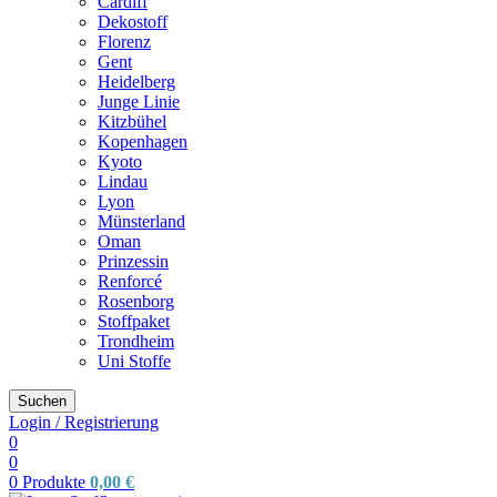
Cardiff
Dekostoff
Florenz
Gent
Heidelberg
Junge Linie
Kitzbühel
Kopenhagen
Kyoto
Lindau
Lyon
Münsterland
Oman
Prinzessin
Renforcé
Rosenborg
Stoffpaket
Trondheim
Uni Stoffe
Suchen
Login / Registrierung
0
0
0
Produkte
0,00
€