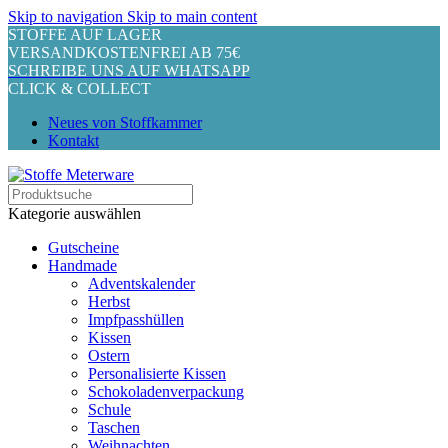
Skip to navigation
Skip to main content
STOFFE AUF LAGER
VERSANDKOSTENFREI AB 75€
SCHREIBE UNS AUF WHATSAPP
CLICK & COLLECT
Neues von Stoffkammer
Kontakt
Kategorie auswählen
Gutscheine
Handmade
Adventskalender
Herbst
Impfpasshüllen
Kissen
Ostern
Personalisierte Kissen
Schokoladenverpackung
Schule
Taschen
Weihnachten