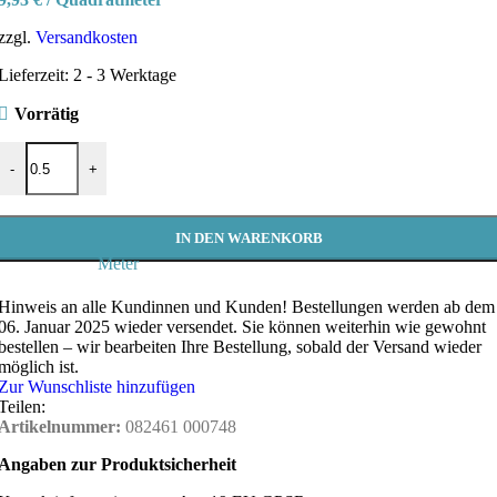
zzgl.
Versandkosten
Lieferzeit:
2 - 3 Werktage
Vorrätig
Dekostoff Samt MONTEVIDEO uni petrol | Meterware, robust & elega
-
+
IN DEN WARENKORB
Meter
Hinweis an alle Kundinnen und Kunden!
Bestellungen werden ab dem
06. Januar 2025 wieder versendet. Sie können weiterhin wie gewohnt
bestellen – wir bearbeiten Ihre Bestellung, sobald der Versand wieder
möglich ist.
Zur Wunschliste hinzufügen
Teilen:
Artikelnummer:
082461 000748
Angaben zur Produktsicherheit