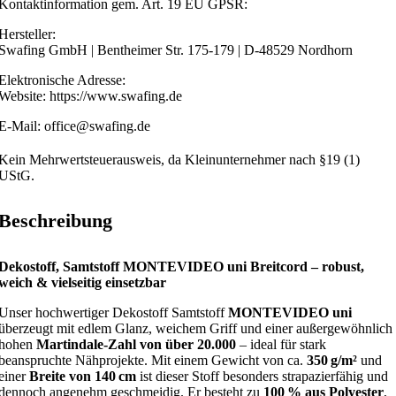
Kontaktinformation gem. Art. 19 EU GPSR:
Hersteller:
Swafing GmbH | Bentheimer Str. 175-179 | D-48529 Nordhorn
Elektronische Adresse:
Website: https://www.swafing.de
E-Mail: office@swafing.de
Kein Mehrwertsteuerausweis, da Kleinunternehmer nach §19 (1)
UStG.
Beschreibung
Dekostoff, Samtstoff MONTEVIDEO uni Breitcord – robust,
weich & vielseitig einsetzbar
Unser hochwertiger Dekostoff Samtstoff
MONTEVIDEO uni
überzeugt mit edlem Glanz, weichem Griff und einer außergewöhnlich
hohen
Martindale-Zahl von über 20.000
– ideal für stark
beanspruchte Nähprojekte. Mit einem Gewicht von ca.
350 g/m²
und
einer
Breite von 140 cm
ist dieser Stoff besonders strapazierfähig und
dennoch angenehm geschmeidig. Er besteht zu
100 % aus Polyester
,