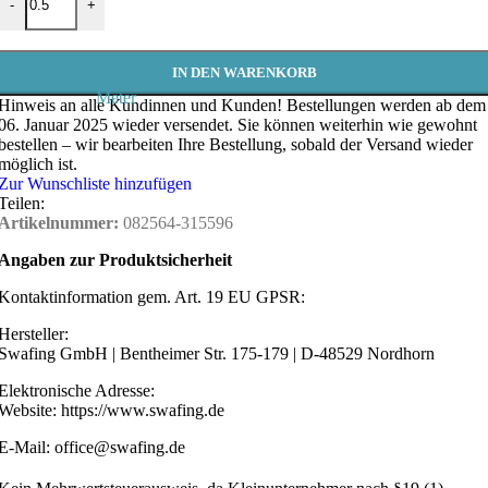
-
+
IN DEN WARENKORB
Meter
Hinweis an alle Kundinnen und Kunden!
Bestellungen werden ab dem
06. Januar 2025 wieder versendet. Sie können weiterhin wie gewohnt
bestellen – wir bearbeiten Ihre Bestellung, sobald der Versand wieder
möglich ist.
Zur Wunschliste hinzufügen
Teilen:
Artikelnummer:
082564-315596
Angaben zur Produktsicherheit
Kontaktinformation gem. Art. 19 EU GPSR:
Hersteller:
Swafing GmbH | Bentheimer Str. 175-179 | D-48529 Nordhorn
Elektronische Adresse:
Website: https://www.swafing.de
E-Mail: office@swafing.de