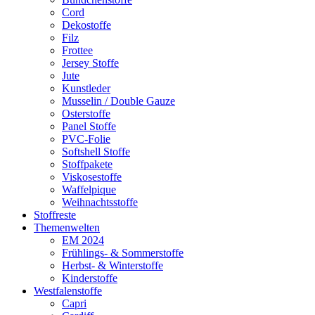
Cord
Dekostoffe
Filz
Frottee
Jersey Stoffe
Jute
Kunstleder
Musselin / Double Gauze
Osterstoffe
Panel Stoffe
PVC-Folie
Softshell Stoffe
Stoffpakete
Viskosestoffe
Waffelpique
Weihnachtsstoffe
Stoffreste
Themenwelten
EM 2024
Frühlings- & Sommerstoffe
Herbst- & Winterstoffe
Kinderstoffe
Westfalenstoffe
Capri