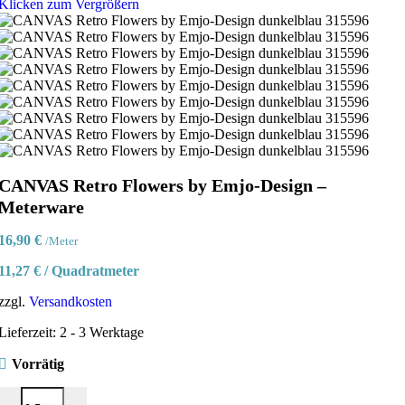
Klicken zum Vergrößern
CANVAS Retro Flowers by Emjo-Design –
Meterware
16,90
€
/Meter
11,27
€
/
Quadratmeter
zzgl.
Versandkosten
Lieferzeit:
2 - 3 Werktage
Vorrätig
CANVAS Retro Flowers by Emjo-Design - Meterware Menge