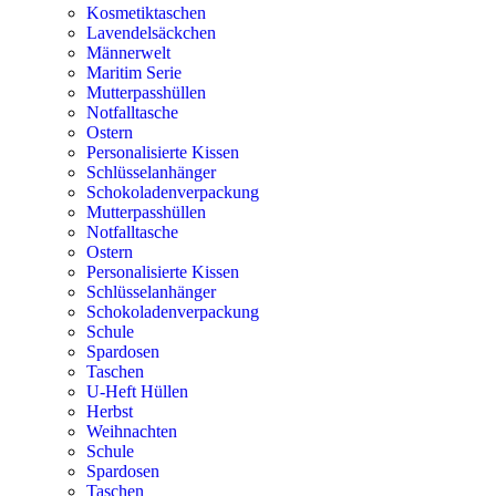
Kosmetiktaschen
Lavendelsäckchen
Männerwelt
Maritim Serie
Mutterpasshüllen
Notfalltasche
Ostern
Personalisierte Kissen
Schlüsselanhänger
Schokoladenverpackung
Mutterpasshüllen
Notfalltasche
Ostern
Personalisierte Kissen
Schlüsselanhänger
Schokoladenverpackung
Schule
Spardosen
Taschen
U-Heft Hüllen
Herbst
Weihnachten
Schule
Spardosen
Taschen