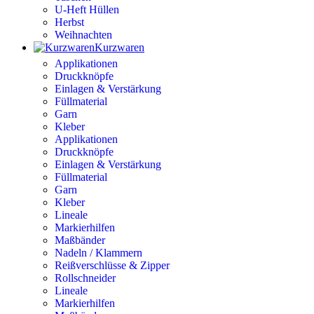
U-Heft Hüllen
Herbst
Weihnachten
Kurzwaren
Applikationen
Druckknöpfe
Einlagen & Verstärkung
Füllmaterial
Garn
Kleber
Applikationen
Druckknöpfe
Einlagen & Verstärkung
Füllmaterial
Garn
Kleber
Lineale
Markierhilfen
Maßbänder
Nadeln / Klammern
Reißverschlüsse & Zipper
Rollschneider
Lineale
Markierhilfen