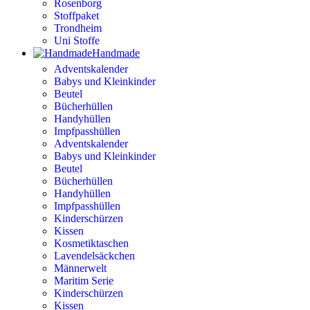
Rosenborg
Stoffpaket
Trondheim
Uni Stoffe
Handmade
Adventskalender
Babys und Kleinkinder
Beutel
Bücherhüllen
Handyhüllen
Impfpasshüllen
Adventskalender
Babys und Kleinkinder
Beutel
Bücherhüllen
Handyhüllen
Impfpasshüllen
Kinderschürzen
Kissen
Kosmetiktaschen
Lavendelsäckchen
Männerwelt
Maritim Serie
Kinderschürzen
Kissen