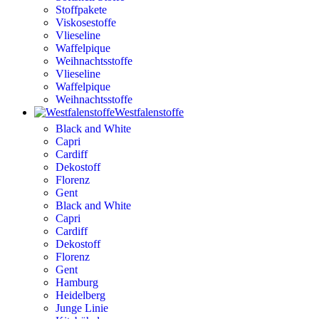
Stoffpakete
Viskosestoffe
Vlieseline
Waffelpique
Weihnachtsstoffe
Vlieseline
Waffelpique
Weihnachtsstoffe
Westfalenstoffe
Black and White
Capri
Cardiff
Dekostoff
Florenz
Gent
Black and White
Capri
Cardiff
Dekostoff
Florenz
Gent
Hamburg
Heidelberg
Junge Linie