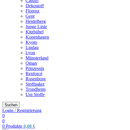
Cardiff
Dekostoff
Florenz
Gent
Heidelberg
Junge Linie
Kitzbühel
Kopenhagen
Kyoto
Lindau
Lyon
Münsterland
Oman
Prinzessin
Renforcé
Rosenborg
Stoffpaket
Trondheim
Uni Stoffe
Suchen
Login / Registrierung
0
0
0
Produkte
0,00
€