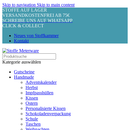
Skip to navigation
Skip to main content
STOFFE AUF LAGER
VERSANDKOSTENFREI AB 75€
SCHREIBE UNS AUF WHATSAPP
CLICK & COLLECT
Neues von Stoffkammer
Kontakt
Kategorie auswählen
Gutscheine
Handmade
Adventskalender
Herbst
Impfpasshüllen
Kissen
Ostern
Personalisierte Kissen
Schokoladenverpackung
Schule
Taschen
Weihnachten