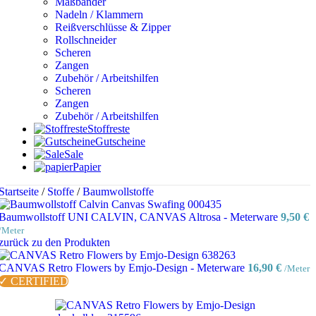
Maßbänder
Nadeln / Klammern
Reißverschlüsse & Zipper
Rollschneider
Scheren
Zangen
Zubehör / Arbeitshilfen
Scheren
Zangen
Zubehör / Arbeitshilfen
Stoffreste
Gutscheine
Sale
Papier
Startseite
/
Stoffe
/
Baumwollstoffe
Baumwollstoff UNI CALVIN, CANVAS Altrosa - Meterware
9,50
€
/Meter
zurück zu den Produkten
CANVAS Retro Flowers by Emjo-Design - Meterware
16,90
€
/Meter
✓ CERTIFIED