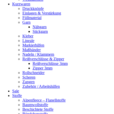
Kurzwaren
Druckknöpfe
Einlagen & Verstärkung
Füllmaterial
Garn
Nähgarn
Stickgarn
Kleber
Lineale
Markierhilfen
Maßbänder
Nadeln / Klammern
Reißverschlüsse & Zipper
Reißverschlüsse 3mm
Zipper 3mm
Rollschneider
Scheren
Zangen
Zubehör / Arbeitshilfen
Sale
Stoffe
Alpenfleece – Flanellstoffe
Baumwollstoffe
Beschichtete Stoffe
Bündchenstoffe