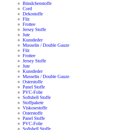
Bündchenstoffe
Cord
Dekostoffe
Filz
Frottee
Jersey Stoffe
Jute
Kunstleder
Musselin / Double Gauze
Filz
Frottee
Jersey Stoffe
Jute
Kunstleder
Musselin / Double Gauze
Osterstoffe
Panel Stoffe
PVC-Folie
Softshell Stoffe
Stoffpakete
Viskosestoffe
Osterstoffe
Panel Stoffe
PVC-Folie
Softshell Stoffe