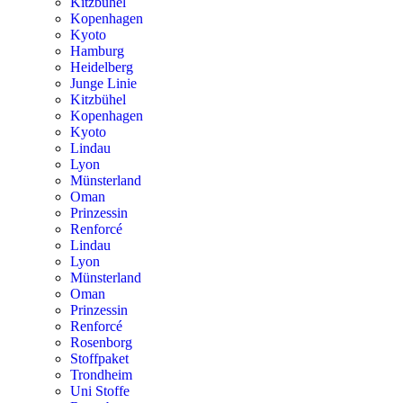
Kitzbühel
Kopenhagen
Kyoto
Hamburg
Heidelberg
Junge Linie
Kitzbühel
Kopenhagen
Kyoto
Lindau
Lyon
Münsterland
Oman
Prinzessin
Renforcé
Lindau
Lyon
Münsterland
Oman
Prinzessin
Renforcé
Rosenborg
Stoffpaket
Trondheim
Uni Stoffe