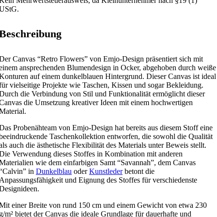
Kein Mehrwertsteuerausweis, da Kleinunternehmer nach §19 (1)
UStG.
Beschreibung
Der Canvas “Retro Flowers” von Emjo-Design präsentiert sich mit
einem ansprechenden Blumendesign in Ocker, abgehoben durch weiße
Konturen auf einem dunkelblauen Hintergrund. Dieser Canvas ist ideal
für vielseitige Projekte wie Taschen, Kissen und sogar Bekleidung.
Durch die Verbindung von Stil und Funktionalität ermöglicht dieser
Canvas die Umsetzung kreativer Ideen mit einem hochwertigen
Material.
Das Probenähteam von Emjo-Design hat bereits aus diesem Stoff eine
beeindruckende Taschenkollektion entworfen, die sowohl die Qualität
als auch die ästhetische Flexibilität des Materials unter Beweis stellt.
Die Verwendung dieses Stoffes in Kombination mit anderen
Materialien wie dem einfarbigen Samt “Savannah”, dem Canvas
“Calvin” in
Dunkelblau
oder
Kunstleder
betont die
Anpassungsfähigkeit und Eignung des Stoffes für verschiedenste
Designideen.
Mit einer Breite von rund 150 cm und einem Gewicht von etwa 230
g/m² bietet der Canvas die ideale Grundlage für dauerhafte und