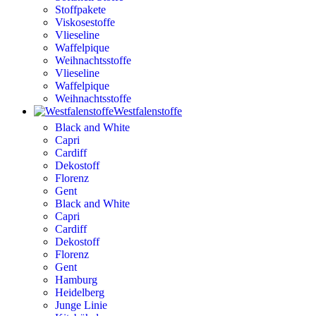
Stoffpakete
Viskosestoffe
Vlieseline
Waffelpique
Weihnachtsstoffe
Vlieseline
Waffelpique
Weihnachtsstoffe
Westfalenstoffe
Black and White
Capri
Cardiff
Dekostoff
Florenz
Gent
Black and White
Capri
Cardiff
Dekostoff
Florenz
Gent
Hamburg
Heidelberg
Junge Linie