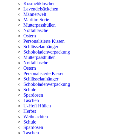
Kosmetiktaschen
Lavendelsäckchen
Männerwelt
Maritim Serie
Mutterpasshüllen
Notfalltasche
Ostern
Personalisierte Kissen
Schlüsselanhänger
Schokoladenverpackung
Mutterpasshüllen
Notfalltasche
Ostern
Personalisierte Kissen
Schlüsselanhänger
Schokoladenverpackung
Schule
Spardosen
Taschen
U-Heft Hüllen
Herbst
Weihnachten
Schule
Spardosen
Taschen