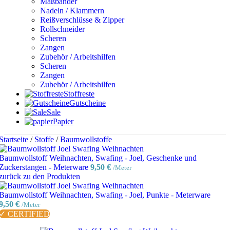
Maßbänder
Nadeln / Klammern
Reißverschlüsse & Zipper
Rollschneider
Scheren
Zangen
Zubehör / Arbeitshilfen
Scheren
Zangen
Zubehör / Arbeitshilfen
Stoffreste
Gutscheine
Sale
Papier
Startseite
/
Stoffe
/
Baumwollstoffe
Baumwollstoff Weihnachten, Swafing - Joel, Geschenke und
Zuckerstangen - Meterware
9,50
€
/Meter
zurück zu den Produkten
Baumwollstoff Weihnachten, Swafing - Joel, Punkte - Meterware
9,50
€
/Meter
✓ CERTIFIED