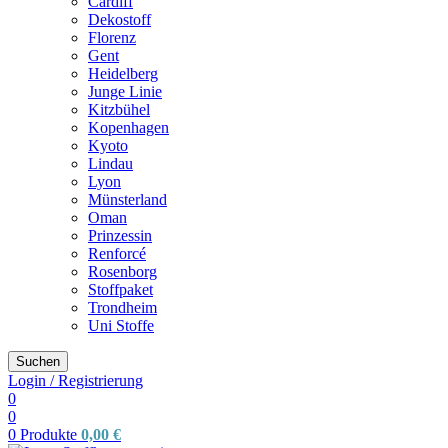
Cardiff
Dekostoff
Florenz
Gent
Heidelberg
Junge Linie
Kitzbühel
Kopenhagen
Kyoto
Lindau
Lyon
Münsterland
Oman
Prinzessin
Renforcé
Rosenborg
Stoffpaket
Trondheim
Uni Stoffe
Suchen
Login / Registrierung
0
0
0
Produkte
0,00
€