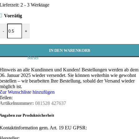
Lieferzeit:
2 - 3 Werktage
Vorrätig
Baumwollstoff Weihnachten, Swafing - Joel, Streifen mit Weihnachts
-
+
IN DEN WARENKORB
Meter
Hinweis an alle Kundinnen und Kunden!
Bestellungen werden ab dem
06. Januar 2025 wieder versendet. Sie können weiterhin wie gewohnt
bestellen – wir bearbeiten Ihre Bestellung, sobald der Versand wieder
möglich ist.
Zur Wunschliste hinzufügen
Teilen:
Artikelnummer:
081528 427637
Angaben zur Produktsicherheit
Kontaktinformation gem. Art. 19 EU GPSR:
Hersteller: