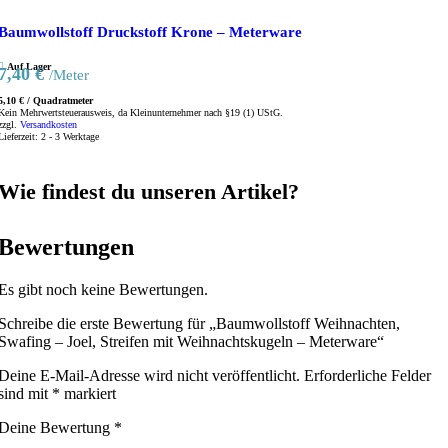
Baumwollstoff Druckstoff Krone – Meterware
Auf Lager
7,40
€
/Meter
5,10
€
/
Quadratmeter
Kein Mehrwertsteuerausweis, da Kleinunternehmer nach §19 (1) UStG.
zzgl.
Versandkosten
Lieferzeit:
2 - 3 Werktage
Wie findest du unseren Artikel?
Bewertungen
Es gibt noch keine Bewertungen.
Schreibe die erste Bewertung für „Baumwollstoff Weihnachten,
Swafing – Joel, Streifen mit Weihnachtskugeln – Meterware“
Deine E-Mail-Adresse wird nicht veröffentlicht.
Erforderliche Felder
sind mit
*
markiert
Deine Bewertung
*