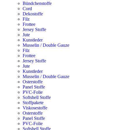
Bündchenstoffe
Cord
Dekostoffe
Filz
Frottee
Jersey Stoffe
Jute
Kunstleder
Musselin / Double Gauze
Filz
Frottee
Jersey Stoffe
Jute
Kunstleder
Musselin / Double Gauze
Osterstoffe
Panel Stoffe
PVC-Folie
Softshell Stoffe
Stoffpakete
Viskosestoffe
Osterstoffe
Panel Stoffe
PVC-Folie
Softshell Stoffe