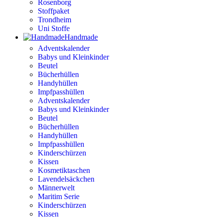
Rosenborg
Stoffpaket
Trondheim
Uni Stoffe
Handmade
Adventskalender
Babys und Kleinkinder
Beutel
Bücherhüllen
Handyhüllen
Impfpasshüllen
Adventskalender
Babys und Kleinkinder
Beutel
Bücherhüllen
Handyhüllen
Impfpasshüllen
Kinderschürzen
Kissen
Kosmetiktaschen
Lavendelsäckchen
Männerwelt
Maritim Serie
Kinderschürzen
Kissen