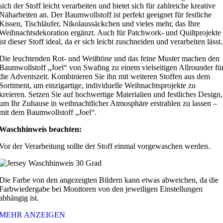
sich der Stoff leicht verarbeiten und bietet sich für zahlreiche kreative
Näharbeiten an. Der Baumwollstoff ist perfekt geeignet für festliche
Kissen, Tischläufer, Nikolaussäckchen und vieles mehr, das Ihre
Weihnachtsdekoration ergänzt. Auch für Patchwork- und Quiltprojekte
ist dieser Stoff ideal, da er sich leicht zuschneiden und verarbeiten lässt.
Die leuchtenden Rot- und Weißtöne und das feine Muster machen den
Baumwollstoff „Joel“ von Swafing zu einem vielseitigen Allrounder fü
die Adventszeit. Kombinieren Sie ihn mit weiteren Stoffen aus dem
Sortiment, um einzigartige, individuelle Weihnachtsprojekte zu
kreieren. Setzen Sie auf hochwertige Materialien und festliches Design,
um Ihr Zuhause in weihnachtlicher Atmosphäre erstrahlen zu lassen –
mit dem Baumwollstoff „Joel“.
Waschhinweis beachten:
Vor der Verarbeitung sollte der Stoff einmal vorgewaschen werden.
Die Farbe von den angezeigten Bildern kann etwas abweichen, da die
Farbwiedergabe bei Monitoren von den jeweiligen Einstellungen
abhängig ist.
MEHR ANZEIGEN