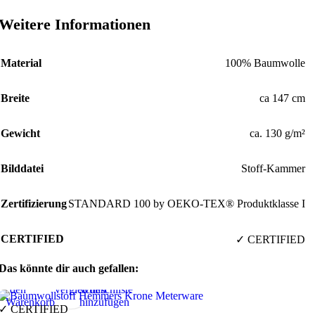
Weitere Informationen
Material
100% Baumwolle
Breite
ca 147 cm
Gewicht
ca. 130 g/m²
Bilddatei
Stoff-Kammer
Zertifizierung
STANDARD 100 by OEKO-TEX® Produktklasse I
CERTIFIED
✓ CERTIFIED
Das könnte dir auch gefallen:
In
Vorschau
Produkte
Zur
den
vergleichen
Wunschliste
Warenkorb
hinzufügen
✓ CERTIFIED