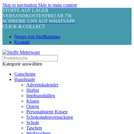
Skip to navigation
Skip to main content
STOFFE AUF LAGER
VERSANDKOSTENFREI AB 75€
SCHREIBE UNS AUF WHATSAPP
CLICK & COLLECT
Neues von Stoffkammer
Kontakt
Kategorie auswählen
Gutscheine
Handmade
Adventskalender
Herbst
Impfpasshüllen
Kissen
Ostern
Personalisierte Kissen
Schokoladenverpackung
Schule
Taschen
Weihnachten