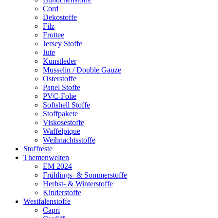
Cord
Dekostoffe
Filz
Frottee
Jersey Stoffe
Jute
Kunstleder
Musselin / Double Gauze
Osterstoffe
Panel Stoffe
PVC-Folie
Softshell Stoffe
Stoffpakete
Viskosestoffe
Waffelpique
Weihnachtsstoffe
Stoffreste
Themenwelten
EM 2024
Frühlings- & Sommerstoffe
Herbst- & Winterstoffe
Kinderstoffe
Westfalenstoffe
Capri