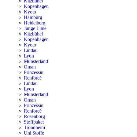
Kitzbühel
Kopenhagen
Kyoto
Hamburg
Heidelberg
Junge Linie
Kitzbühel
Kopenhagen
Kyoto
Lindau
Lyon
Münsterland
Oman
Prinzessin
Renforcé
Lindau
Lyon
Münsterland
Oman
Prinzessin
Renforcé
Rosenborg
Stoffpaket
Trondheim
Uni Stoffe