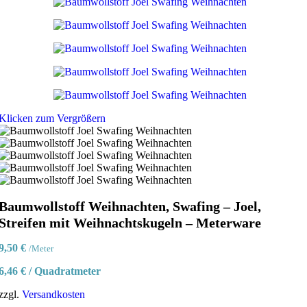
Klicken zum Vergrößern
Baumwollstoff Weihnachten, Swafing – Joel,
Streifen mit Weihnachtskugeln – Meterware
9,50
€
/Meter
6,46
€
/
Quadratmeter
zzgl.
Versandkosten