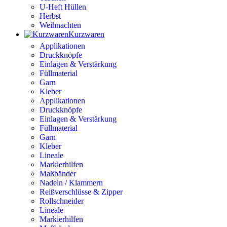
U-Heft Hüllen
Herbst
Weihnachten
Kurzwaren
Applikationen
Druckknöpfe
Einlagen & Verstärkung
Füllmaterial
Garn
Kleber
Applikationen
Druckknöpfe
Einlagen & Verstärkung
Füllmaterial
Garn
Kleber
Lineale
Markierhilfen
Maßbänder
Nadeln / Klammern
Reißverschlüsse & Zipper
Rollschneider
Lineale
Markierhilfen