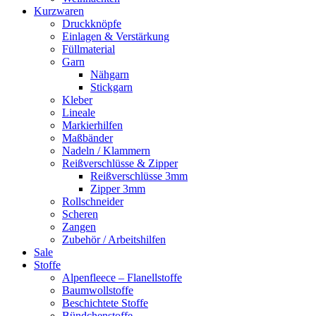
Kurzwaren
Druckknöpfe
Einlagen & Verstärkung
Füllmaterial
Garn
Nähgarn
Stickgarn
Kleber
Lineale
Markierhilfen
Maßbänder
Nadeln / Klammern
Reißverschlüsse & Zipper
Reißverschlüsse 3mm
Zipper 3mm
Rollschneider
Scheren
Zangen
Zubehör / Arbeitshilfen
Sale
Stoffe
Alpenfleece – Flanellstoffe
Baumwollstoffe
Beschichtete Stoffe
Bündchenstoffe