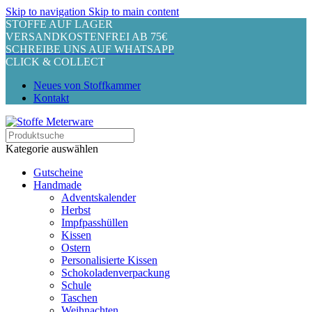
Skip to navigation
Skip to main content
STOFFE AUF LAGER
VERSANDKOSTENFREI AB 75€
SCHREIBE UNS AUF WHATSAPP
CLICK & COLLECT
Neues von Stoffkammer
Kontakt
Kategorie auswählen
Gutscheine
Handmade
Adventskalender
Herbst
Impfpasshüllen
Kissen
Ostern
Personalisierte Kissen
Schokoladenverpackung
Schule
Taschen
Weihnachten