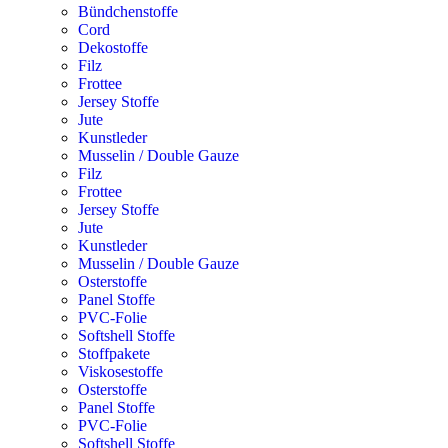
Bündchenstoffe
Cord
Dekostoffe
Filz
Frottee
Jersey Stoffe
Jute
Kunstleder
Musselin / Double Gauze
Filz
Frottee
Jersey Stoffe
Jute
Kunstleder
Musselin / Double Gauze
Osterstoffe
Panel Stoffe
PVC-Folie
Softshell Stoffe
Stoffpakete
Viskosestoffe
Osterstoffe
Panel Stoffe
PVC-Folie
Softshell Stoffe