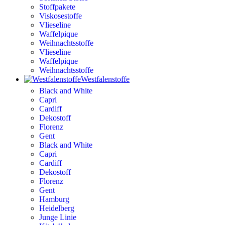
Stoffpakete
Viskosestoffe
Vlieseline
Waffelpique
Weihnachtsstoffe
Vlieseline
Waffelpique
Weihnachtsstoffe
Westfalenstoffe
Black and White
Capri
Cardiff
Dekostoff
Florenz
Gent
Black and White
Capri
Cardiff
Dekostoff
Florenz
Gent
Hamburg
Heidelberg
Junge Linie