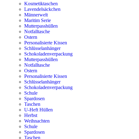
Kosmetiktaschen
Lavendelsäckchen
Männerwelt
Maritim Serie
Mutterpasshüllen
Notfalltasche
Ostern
Personalisierte Kissen
Schlüsselanhänger
Schokoladenverpackung
Mutterpasshüllen
Notfalltasche
Ostern
Personalisierte Kissen
Schlüsselanhänger
Schokoladenverpackung
Schule
Spardosen
Taschen
U-Heft Hüllen
Herbst
Weihnachten
Schule
Spardosen
Taschen