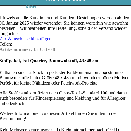
Meter
Hinweis an alle Kundinnen und Kunden!
Bestellungen werden ab dem
06. Januar 2025 wieder versendet. Sie können weiterhin wie gewohnt
bestellen – wir bearbeiten Ihre Bestellung, sobald der Versand wieder
möglich ist.
Zur Wunschliste hinzufügen
Teilen:
Artikelnummer:
1310337038
Stoffpaket,
Fat Quarter,
Baumwollstoff, 48×48 cm
Enthalten sind 12 Stück in perfekter Farbkombination abgestimmte
Baumwollstoffe in der Größe 48 x 48 cm mit wunderschönen Motiven.
Perfekt für kleine Nähideen oder Patchwork-Projekte.
Alle Stoffe sind zertifiziert nach Oeko-Tex®-Standard 100 und damit
auch besonders für Kinderspielzeug und-kleidung und für Allergiker
unbedenklich.
Weitere Informationen zu diesem Artikel finden Sie unten in der
Beschreibung!
Kein Mehrwertsteuerausweis, da Kleinunternehmer nach §19 (1)