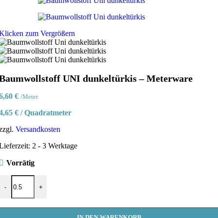
Klicken zum Vergrößern
Baumwollstoff UNI dunkeltürkis – Meterware
6,60
€
/Meter
4,65
€
/
Quadratmeter
zzgl.
Versandkosten
Lieferzeit:
2 - 3 Werktage
Vorrätig
Baumwollstoff UNI dunkeltürkis - Meterware Menge
-
+
IN DEN WARENKORB