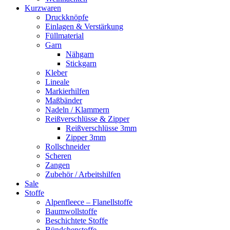
Kurzwaren
Druckknöpfe
Einlagen & Verstärkung
Füllmaterial
Garn
Nähgarn
Stickgarn
Kleber
Lineale
Markierhilfen
Maßbänder
Nadeln / Klammern
Reißverschlüsse & Zipper
Reißverschlüsse 3mm
Zipper 3mm
Rollschneider
Scheren
Zangen
Zubehör / Arbeitshilfen
Sale
Stoffe
Alpenfleece – Flanellstoffe
Baumwollstoffe
Beschichtete Stoffe
Bündchenstoffe