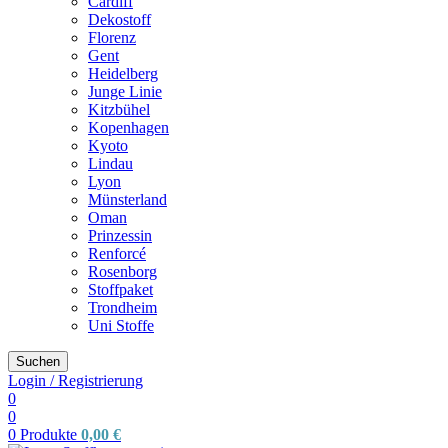
Cardiff
Dekostoff
Florenz
Gent
Heidelberg
Junge Linie
Kitzbühel
Kopenhagen
Kyoto
Lindau
Lyon
Münsterland
Oman
Prinzessin
Renforcé
Rosenborg
Stoffpaket
Trondheim
Uni Stoffe
Suchen
Login / Registrierung
0
0
0
Produkte
0,00
€