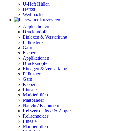
U-Heft Hüllen
Herbst
Weihnachten
Kurzwaren
Applikationen
Druckknöpfe
Einlagen & Verstärkung
Füllmaterial
Garn
Kleber
Applikationen
Druckknöpfe
Einlagen & Verstärkung
Füllmaterial
Garn
Kleber
Lineale
Markierhilfen
Maßbänder
Nadeln / Klammern
Reißverschlüsse & Zipper
Rollschneider
Lineale
Markierhilfen