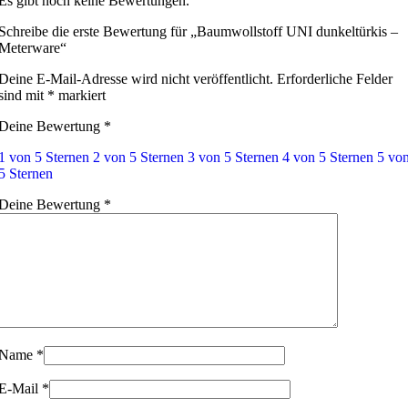
Es gibt noch keine Bewertungen.
Schreibe die erste Bewertung für „Baumwollstoff UNI dunkeltürkis –
Meterware“
Deine E-Mail-Adresse wird nicht veröffentlicht.
Erforderliche Felder
sind mit
*
markiert
Deine Bewertung
*
1 von 5 Sternen
2 von 5 Sternen
3 von 5 Sternen
4 von 5 Sternen
5 vo
5 Sternen
Deine Bewertung
*
Name
*
E-Mail
*