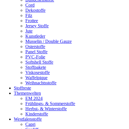
Cord
Dekostoffe
Filz
Frottee
Jersey Stoffe
Jute
Kunstleder
Musselin / Double Gauze
Osterstoffe
Panel Stoffe
PVC-Folie
Softshell Stoffe
Stoffpakete
Viskosestoffe
Waffelpique
Weihnachtsstoffe
Stoffreste
Themenwelten
EM 2024
Frühlings- & Sommerstoffe
Herbst- & Winterstoffe
Kinderstoffe
Westfalenstoffe
Capri