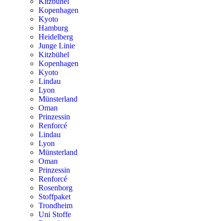
Kitzbühel
Kopenhagen
Kyoto
Hamburg
Heidelberg
Junge Linie
Kitzbühel
Kopenhagen
Kyoto
Lindau
Lyon
Münsterland
Oman
Prinzessin
Renforcé
Lindau
Lyon
Münsterland
Oman
Prinzessin
Renforcé
Rosenborg
Stoffpaket
Trondheim
Uni Stoffe