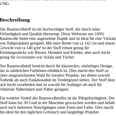
UStG.
Beschreibung
Der Baumwollstoff ist ein hochwertiger Stoff, der durch seine
Vielseitigkeit und Qualität überzeugt. Diese Webware aus 100%
Baumwolle bietet eine angenehme Haptik und ist ideal für eine Vielzah
von Nähprojekten geeignet. Mit einer Breite von ca 142 cm und einem
Gewicht von ca 140 g/m² ist der Stoff robust genug für
Kleidungsstücke wie Blusen, Hemden und Kleider, aber auch leicht
genug für Accessoires wie Schals und Tücher.
Der Baumwollstoff besticht durch ihr klassisches, einfarbiges Design,
das in zahlreichen Farbtönen erhältlich ist. Dies macht den Stoff zu
einer ausgezeichneten Wahl für kreative Projekte, bei denen sowohl
Ästhetik als auch Funktionalität im Vordergrund stehen. Der Stoff lässt
sich leicht verarbeiten und ist sowohl für Anfänger als auch für
erfahrene Näherinnen und Näher geeignet.
Ein weiterer Vorteil des Baumwollstoffes ist die Pflegeleichtigkeit. Der
Stoff kann bei 30 Grad in der Maschine gewaschen werden und behält
auch nach mehreren Waschgängen seine Form und Farbe. Dies macht
ihn ideal für den täglichen Gebrauch und langlebige Projekte.