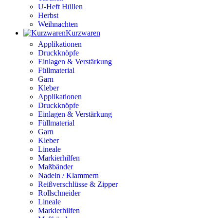
U-Heft Hüllen
Herbst
Weihnachten
Kurzwaren
Applikationen
Druckknöpfe
Einlagen & Verstärkung
Füllmaterial
Garn
Kleber
Applikationen
Druckknöpfe
Einlagen & Verstärkung
Füllmaterial
Garn
Kleber
Lineale
Markierhilfen
Maßbänder
Nadeln / Klammern
Reißverschlüsse & Zipper
Rollschneider
Lineale
Markierhilfen