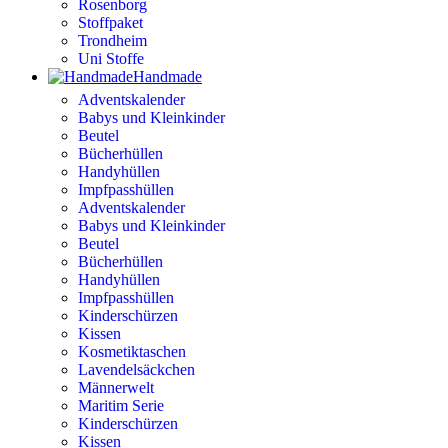
Rosenborg
Stoffpaket
Trondheim
Uni Stoffe
Handmade
Adventskalender
Babys und Kleinkinder
Beutel
Bücherhüllen
Handyhüllen
Impfpasshüllen
Adventskalender
Babys und Kleinkinder
Beutel
Bücherhüllen
Handyhüllen
Impfpasshüllen
Kinderschürzen
Kissen
Kosmetiktaschen
Lavendelsäckchen
Männerwelt
Maritim Serie
Kinderschürzen
Kissen