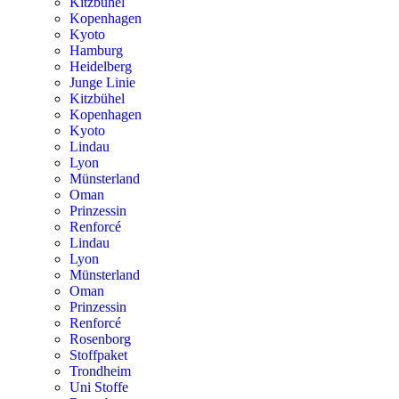
Kitzbühel
Kopenhagen
Kyoto
Hamburg
Heidelberg
Junge Linie
Kitzbühel
Kopenhagen
Kyoto
Lindau
Lyon
Münsterland
Oman
Prinzessin
Renforcé
Lindau
Lyon
Münsterland
Oman
Prinzessin
Renforcé
Rosenborg
Stoffpaket
Trondheim
Uni Stoffe