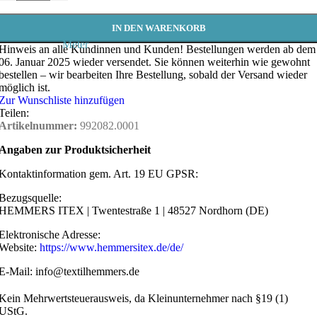
IN DEN WARENKORB
Meter
Hinweis an alle Kundinnen und Kunden!
Bestellungen werden ab dem
06. Januar 2025 wieder versendet. Sie können weiterhin wie gewohnt
bestellen – wir bearbeiten Ihre Bestellung, sobald der Versand wieder
möglich ist.
Zur Wunschliste hinzufügen
Teilen:
Artikelnummer:
992082.0001
Angaben zur Produktsicherheit
Kontaktinformation gem. Art. 19 EU GPSR:
Bezugsquelle:
HEMMERS ITEX | Twentestraße 1 | 48527 Nordhorn (DE)
Elektronische Adresse:
Website:
https://www.hemmersitex.de/de/
E-Mail: info@textilhemmers.de
Kein Mehrwertsteuerausweis, da Kleinunternehmer nach §19 (1)
UStG.