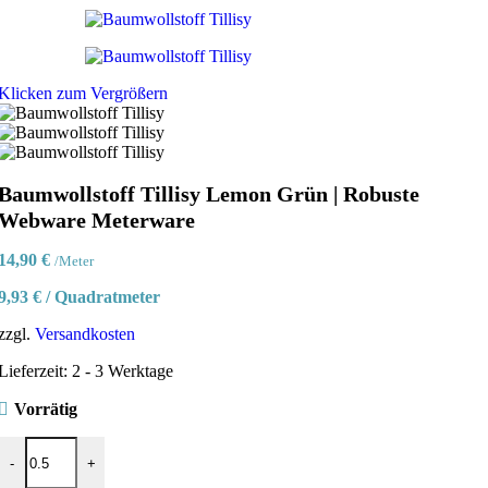
Klicken zum Vergrößern
Baumwollstoff Tillisy Lemon Grün | Robuste
Webware Meterware
14,90
€
/Meter
9,93
€
/
Quadratmeter
zzgl.
Versandkosten
Lieferzeit:
2 - 3 Werktage
Vorrätig
Baumwollstoff Tillisy Lemon Grün | Robuste Webware Meterware Me
-
+