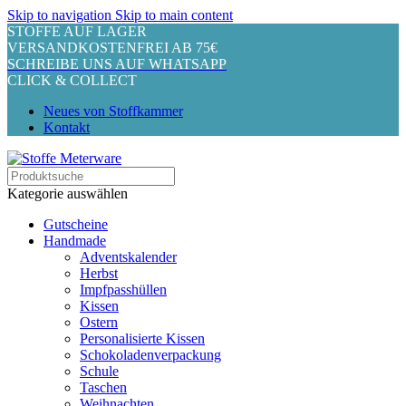
Skip to navigation
Skip to main content
STOFFE AUF LAGER
VERSANDKOSTENFREI AB 75€
SCHREIBE UNS AUF WHATSAPP
CLICK & COLLECT
Neues von Stoffkammer
Kontakt
Kategorie auswählen
Gutscheine
Handmade
Adventskalender
Herbst
Impfpasshüllen
Kissen
Ostern
Personalisierte Kissen
Schokoladenverpackung
Schule
Taschen
Weihnachten