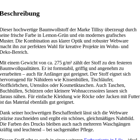
Beschreibung
Dieser hochwertige Baumwollstoff der Marke Tillisy überzeugt durch
seine frische Farbe in Lemon-Grün und ein modernes grafisches
Muster. Die Kombination aus klarer Optik und robuster Webware
macht ihn zur perfekten Wahl für kreative Projekte im Wohn- und
Deko-Bereich.
Mit einem Gewicht von ca. 275 g/m² zählt der Stoff zu den festeren
Baumwollqualitäten. Er ist formstabil, griffig und angenehm zu
verarbeiten – auch für Anfänger gut geeignet. Der Stoff eignet sich
hervorragend für Nähideen wie Kissenhüllen, Tischläufer,
Stoffkörbchen, Utensilos oder Kosmetiktaschen. Auch Taschen,
Buchhüllen, Schürzen oder kleinere Wohnaccessoires lassen sich
daraus nähen. Für einfache Kleidung wie Röcke oder Jacken mit Futter
ist das Material ebenfalls gut geeignet.
Dank seiner hochwertigen Beschaffenheit lässt sich die Webware
präzise zuschneiden und ergibt ein schönes, gleichmäßiges Nahtbild.
Die Farben des Drucks bleiben auch nach mehreren Waschgängen
kräftig und leuchtend – bei sachgemäßer Pflege.