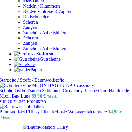
Maßbänder
Nadeln / Klammern
Reißverschlüsse & Zipper
Rollschneider
Scheren
Zangen
Zubehör / Arbeitshilfen
Scheren
Zangen
Zubehör / Arbeitshilfen
Stoffreste
Gutscheine
Sale
Papier
Startseite
/
Stoffe
/
Baumwollstoffe
Schultertasche Damen Schlamm | Crossbody Tasche Cord Handmade |
Moon Bag Luna
69,90
€
/Stück
zurück zu den Produkten
Baumwollstoff Tillisy Lila | Robuste Webware Meterware
14,90
€
/Meter