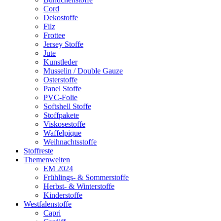
Cord
Dekostoffe
Filz
Frottee
Jersey Stoffe
Jute
Kunstleder
Musselin / Double Gauze
Osterstoffe
Panel Stoffe
PVC-Folie
Softshell Stoffe
Stoffpakete
Viskosestoffe
Waffelpique
Weihnachtsstoffe
Stoffreste
Themenwelten
EM 2024
Frühlings- & Sommerstoffe
Herbst- & Winterstoffe
Kinderstoffe
Westfalenstoffe
Capri