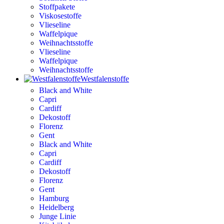
Stoffpakete
Viskosestoffe
Vlieseline
Waffelpique
Weihnachtsstoffe
Vlieseline
Waffelpique
Weihnachtsstoffe
Westfalenstoffe
Black and White
Capri
Cardiff
Dekostoff
Florenz
Gent
Black and White
Capri
Cardiff
Dekostoff
Florenz
Gent
Hamburg
Heidelberg
Junge Linie