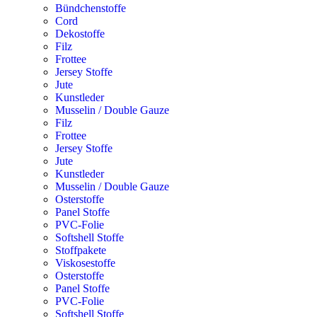
Bündchenstoffe
Cord
Dekostoffe
Filz
Frottee
Jersey Stoffe
Jute
Kunstleder
Musselin / Double Gauze
Filz
Frottee
Jersey Stoffe
Jute
Kunstleder
Musselin / Double Gauze
Osterstoffe
Panel Stoffe
PVC-Folie
Softshell Stoffe
Stoffpakete
Viskosestoffe
Osterstoffe
Panel Stoffe
PVC-Folie
Softshell Stoffe