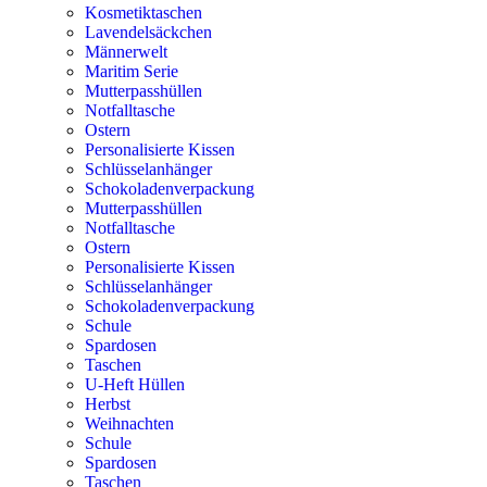
Kosmetiktaschen
Lavendelsäckchen
Männerwelt
Maritim Serie
Mutterpasshüllen
Notfalltasche
Ostern
Personalisierte Kissen
Schlüsselanhänger
Schokoladenverpackung
Mutterpasshüllen
Notfalltasche
Ostern
Personalisierte Kissen
Schlüsselanhänger
Schokoladenverpackung
Schule
Spardosen
Taschen
U-Heft Hüllen
Herbst
Weihnachten
Schule
Spardosen
Taschen