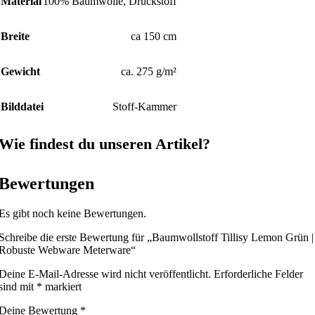
Material
100% Baumwolle, Druckstoff
Breite
ca 150 cm
Gewicht
ca. 275 g/m²
Bilddatei
Stoff-Kammer
Wie findest du unseren Artikel?
Bewertungen
Es gibt noch keine Bewertungen.
Schreibe die erste Bewertung für „Baumwollstoff Tillisy Lemon Grün |
Robuste Webware Meterware“
Deine E-Mail-Adresse wird nicht veröffentlicht.
Erforderliche Felder
sind mit
*
markiert
Deine Bewertung
*