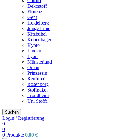
Cardiff
Dekostoff
Florenz
Gent
Heidelberg
Junge Linie
Kitzbühel
Kopenhagen
Kyoto
Lindau
Lyon
Münsterland
Oman
Prinzessin
Renforcé
Rosenborg
Stoffpaket
Trondheim
Uni Stoffe
Suchen
Login / Registrierung
0
0
0
Produkte
0,00
€