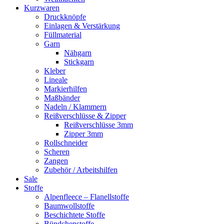
Kurzwaren
Druckknöpfe
Einlagen & Verstärkung
Füllmaterial
Garn
Nähgarn
Stickgarn
Kleber
Lineale
Markierhilfen
Maßbänder
Nadeln / Klammern
Reißverschlüsse & Zipper
Reißverschlüsse 3mm
Zipper 3mm
Rollschneider
Scheren
Zangen
Zubehör / Arbeitshilfen
Sale
Stoffe
Alpenfleece – Flanellstoffe
Baumwollstoffe
Beschichtete Stoffe
Bündchenstoffe