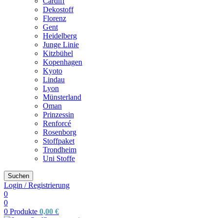
Cardiff
Dekostoff
Florenz
Gent
Heidelberg
Junge Linie
Kitzbühel
Kopenhagen
Kyoto
Lindau
Lyon
Münsterland
Oman
Prinzessin
Renforcé
Rosenborg
Stoffpaket
Trondheim
Uni Stoffe
Suchen
Login / Registrierung
0
0
0
Produkte
0,00
€