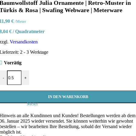
Baumwollstoff Julia Ornamente | Retro-Muster in
Türkis & Rosa | Swafing Webware | Meterware
11,90
€
/Meter
8,04
€
/
Quadratmeter
zzgl.
Versandkosten
Lieferzeit:
2 - 3 Werktage
Vorrätig
Baumwollstoff Julia Ornamente | Retro-Muster in Türkis & Rosa | S
-
+
IN DEN WARENKORB
Meter
Hinweis an alle Kundinnen und Kunden!
Bestellungen werden ab dem
06. Januar 2025 wieder versendet. Sie können weiterhin wie gewohnt
bestellen – wir bearbeiten Ihre Bestellung, sobald der Versand wieder
möglich ist.