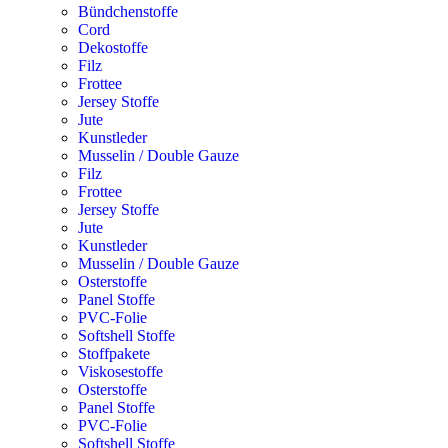
Bündchenstoffe
Cord
Dekostoffe
Filz
Frottee
Jersey Stoffe
Jute
Kunstleder
Musselin / Double Gauze
Filz
Frottee
Jersey Stoffe
Jute
Kunstleder
Musselin / Double Gauze
Osterstoffe
Panel Stoffe
PVC-Folie
Softshell Stoffe
Stoffpakete
Viskosestoffe
Osterstoffe
Panel Stoffe
PVC-Folie
Softshell Stoffe