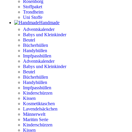
Rosenborg
Stoffpaket
Trondheim
Uni Stoffe
Handmade
Adventskalender
Babys und Kleinkinder
Beutel
Bücherhüllen
Handyhüllen
Impfpasshüllen
Adventskalender
Babys und Kleinkinder
Beutel
Bücherhüllen
Handyhüllen
Impfpasshüllen
Kinderschürzen
Kissen
Kosmetiktaschen
Lavendelsäckchen
Männerwelt
Maritim Serie
Kinderschürzen
Kissen