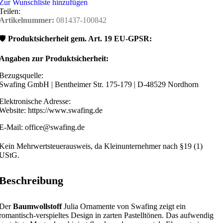
Zur Wunschliste hinzufügen
Teilen:
Artikelnummer:
081437-100842
🛡️
Produktsicherheit gem. Art. 19 EU-GPSR:
Angaben zur Produktsicherheit:
Bezugsquelle:
Swafing GmbH | Bentheimer Str. 175-179 | D-48529 Nordhorn
Elektronische Adresse:
Website: https://www.swafing.de
E-Mail: office@swafing.de
Kein Mehrwertsteuerausweis, da Kleinunternehmer nach §19 (1)
UStG.
Beschreibung
Der
Baumwollstoff
Julia Ornamente von Swafing zeigt ein
romantisch-verspieltes Design in zarten Pastelltönen. Das aufwendig