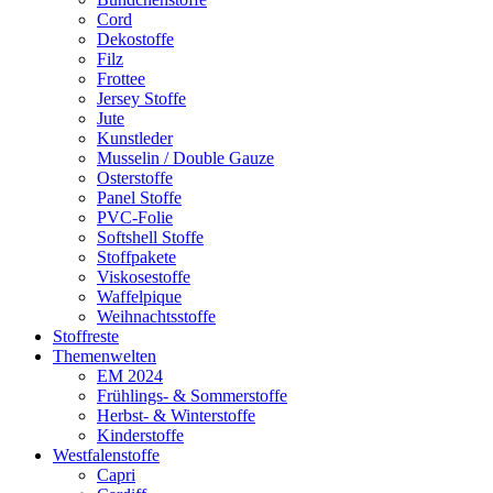
Cord
Dekostoffe
Filz
Frottee
Jersey Stoffe
Jute
Kunstleder
Musselin / Double Gauze
Osterstoffe
Panel Stoffe
PVC-Folie
Softshell Stoffe
Stoffpakete
Viskosestoffe
Waffelpique
Weihnachtsstoffe
Stoffreste
Themenwelten
EM 2024
Frühlings- & Sommerstoffe
Herbst- & Winterstoffe
Kinderstoffe
Westfalenstoffe
Capri