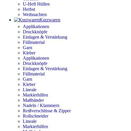
U-Heft Hüllen
Herbst
Weihnachten
Kurzwaren
Applikationen
Druckknöpfe
Einlagen & Verstärkung
Füllmaterial
Garn
Kleber
Applikationen
Druckknöpfe
Einlagen & Verstärkung
Füllmaterial
Garn
Kleber
Lineale
Markierhilfen
Maßbänder
Nadeln / Klammern
Reißverschlüsse & Zipper
Rollschneider
Lineale
Markierhilfen