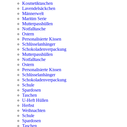
Kosmetiktaschen
Lavendelsäckchen
Männerwelt
Maritim Serie
Mutterpasshüllen
Notfalltasche
Ostern
Personalisierte Kissen
Schlüsselanhänger
Schokoladenverpackung
Mutterpasshüllen
Notfalltasche
Ostern
Personalisierte Kissen
Schlüsselanhänger
Schokoladenverpackung
Schule
Spardosen
Taschen
U-Heft Hüllen
Herbst
Weihnachten
Schule
Spardosen
Taschen