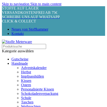
Skip to navigation
Skip to main content
STOFFE AUF LAGER
VERSANDKOSTENFREI AB 75€
SCHREIBE UNS AUF WHATSAPP
CLICK & COLLECT
Neues von Stoffkammer
Kontakt
Kategorie auswählen
Gutscheine
Handmade
Adventskalender
Herbst
Impfpasshüllen
Kissen
Ostern
Personalisierte Kissen
Schokoladenverpackung
Schule
Taschen
Weihnachten