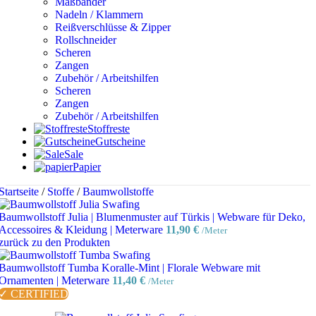
Maßbänder
Nadeln / Klammern
Reißverschlüsse & Zipper
Rollschneider
Scheren
Zangen
Zubehör / Arbeitshilfen
Scheren
Zangen
Zubehör / Arbeitshilfen
Stoffreste
Gutscheine
Sale
Papier
Startseite
/
Stoffe
/
Baumwollstoffe
Baumwollstoff Julia | Blumenmuster auf Türkis | Webware für Deko,
Accessoires & Kleidung | Meterware
11,90
€
/Meter
zurück zu den Produkten
Baumwollstoff Tumba Koralle-Mint | Florale Webware mit
Ornamenten | Meterware
11,40
€
/Meter
✓ CERTIFIED