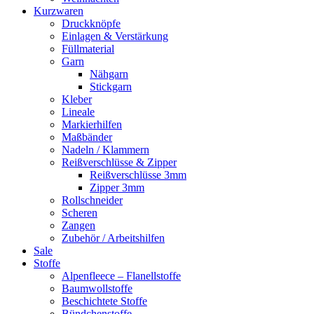
Kurzwaren
Druckknöpfe
Einlagen & Verstärkung
Füllmaterial
Garn
Nähgarn
Stickgarn
Kleber
Lineale
Markierhilfen
Maßbänder
Nadeln / Klammern
Reißverschlüsse & Zipper
Reißverschlüsse 3mm
Zipper 3mm
Rollschneider
Scheren
Zangen
Zubehör / Arbeitshilfen
Sale
Stoffe
Alpenfleece – Flanellstoffe
Baumwollstoffe
Beschichtete Stoffe
Bündchenstoffe