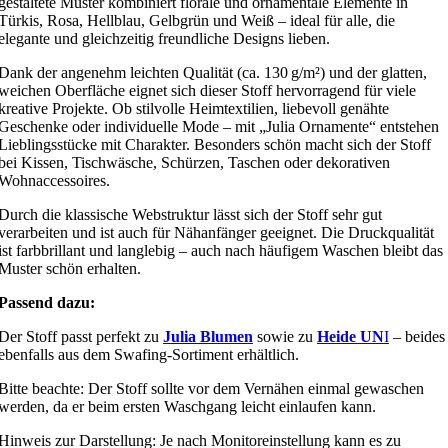
gestaltete Muster kombiniert florale und ornamentale Elemente in
Türkis, Rosa, Hellblau, Gelbgrün und Weiß – ideal für alle, die
elegante und gleichzeitig freundliche Designs lieben.
Dank der angenehm leichten Qualität (ca. 130 g/m²) und der glatten,
weichen Oberfläche eignet sich dieser Stoff hervorragend für viele
kreative Projekte. Ob stilvolle Heimtextilien, liebevoll genähte
Geschenke oder individuelle Mode – mit „Julia Ornamente“ entstehen
Lieblingsstücke mit Charakter. Besonders schön macht sich der Stoff
bei Kissen, Tischwäsche, Schürzen, Taschen oder dekorativen
Wohnaccessoires.
Durch die klassische Webstruktur lässt sich der Stoff sehr gut
verarbeiten und ist auch für Nähanfänger geeignet. Die Druckqualität
ist farbbrillant und langlebig – auch nach häufigem Waschen bleibt das
Muster schön erhalten.
Passend dazu:
Der Stoff passt perfekt zu
Julia Blumen
sowie zu
Heide UN
I
– beides
ebenfalls aus dem Swafing-Sortiment erhältlich.
Bitte beachte: Der Stoff sollte vor dem Vernähen einmal gewaschen
werden, da er beim ersten Waschgang leicht einlaufen kann.
Hinweis zur Darstellung: Je nach Monitoreinstellung kann es zu