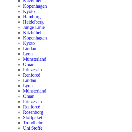
Kitzbühel
Kopenhagen
Kyoto
Hamburg
Heidelberg
Junge Linie
Kitzbühel
Kopenhagen
Kyoto
Lindau
Lyon
Münsterland
Oman
Prinzessin
Renforcé
Lindau
Lyon
Münsterland
Oman
Prinzessin
Renforcé
Rosenborg
Stoffpaket
Trondheim
Uni Stoffe