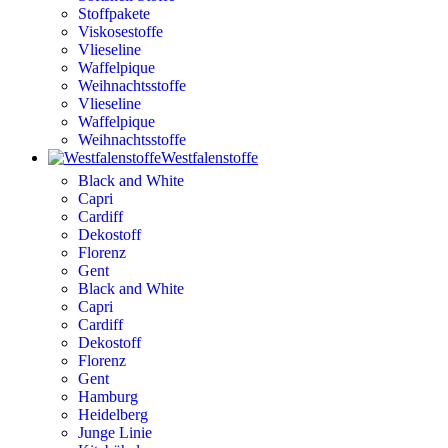
Stoffpakete
Viskosestoffe
Vlieseline
Waffelpique
Weihnachtsstoffe
Vlieseline
Waffelpique
Weihnachtsstoffe
Westfalenstoffe
Black and White
Capri
Cardiff
Dekostoff
Florenz
Gent
Black and White
Capri
Cardiff
Dekostoff
Florenz
Gent
Hamburg
Heidelberg
Junge Linie