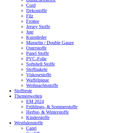
Cord
Dekostoffe
Filz
Frottee
Jersey Stoffe
Jute
Kunstleder
Musselin / Double Gauze
Osterstoffe
Panel Stoffe
PVC-Folie
Softshell Stoffe
Stoffpakete
Viskosestoffe
Waffelpique
Weihnachtsstoffe
Stoffreste
Themenwelten
EM 2024
Frühlings- & Sommerstoffe
Herbst- & Winterstoffe
Kinderstoffe
Westfalenstoffe
Capri