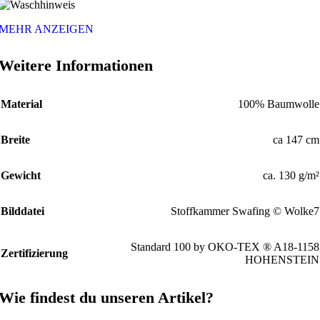
MEHR ANZEIGEN
Weitere Informationen
Material
100% Baumwolle
Breite
ca 147 cm
Gewicht
ca. 130 g/m²
Bilddatei
Stoffkammer Swafing © Wolke7
Standard 100 by OKO-TEX ® A18-1158
Zertifizierung
HOHENSTEIN
Wie findest du unseren Artikel?