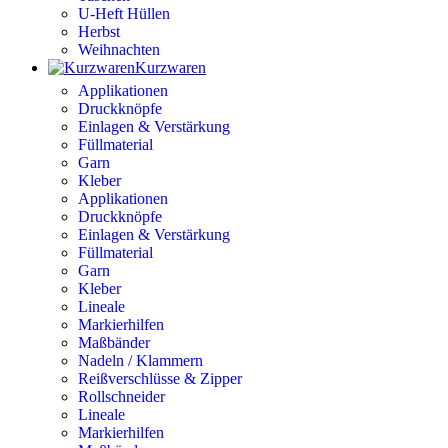
U-Heft Hüllen
Herbst
Weihnachten
Kurzwaren
Applikationen
Druckknöpfe
Einlagen & Verstärkung
Füllmaterial
Garn
Kleber
Applikationen
Druckknöpfe
Einlagen & Verstärkung
Füllmaterial
Garn
Kleber
Lineale
Markierhilfen
Maßbänder
Nadeln / Klammern
Reißverschlüsse & Zipper
Rollschneider
Lineale
Markierhilfen