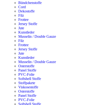
Bündchenstoffe
Cord
Dekostoffe
Filz
Frottee
Jersey Stoffe
Jute
Kunstleder
Musselin / Double Gauze
Filz
Frottee
Jersey Stoffe
Jute
Kunstleder
Musselin / Double Gauze
Osterstoffe
Panel Stoffe
PVC-Folie
Softshell Stoffe
Stoffpakete
Viskosestoffe
Osterstoffe
Panel Stoffe
PVC-Folie
Softshell Stoffe