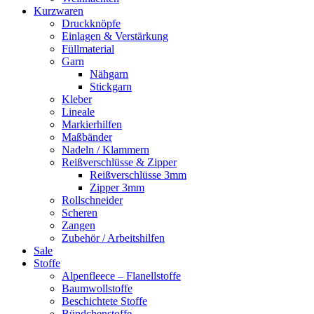
Kurzwaren
Druckknöpfe
Einlagen & Verstärkung
Füllmaterial
Garn
Nähgarn
Stickgarn
Kleber
Lineale
Markierhilfen
Maßbänder
Nadeln / Klammern
Reißverschlüsse & Zipper
Reißverschlüsse 3mm
Zipper 3mm
Rollschneider
Scheren
Zangen
Zubehör / Arbeitshilfen
Sale
Stoffe
Alpenfleece – Flanellstoffe
Baumwollstoffe
Beschichtete Stoffe
Bündchenstoffe