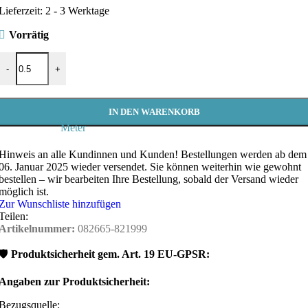
Lieferzeit:
2 - 3 Werktage
Vorrätig
Baumwollstoff BILL Bunt | Klemmbaustein-Muster für Kinderprojekte
-
+
IN DEN WARENKORB
Meter
Hinweis an alle Kundinnen und Kunden!
Bestellungen werden ab dem
06. Januar 2025 wieder versendet. Sie können weiterhin wie gewohnt
bestellen – wir bearbeiten Ihre Bestellung, sobald der Versand wieder
möglich ist.
Zur Wunschliste hinzufügen
Teilen:
Artikelnummer:
082665-821999
🛡️
Produktsicherheit gem. Art. 19 EU-GPSR:
Angaben zur Produktsicherheit:
Bezugsquelle: