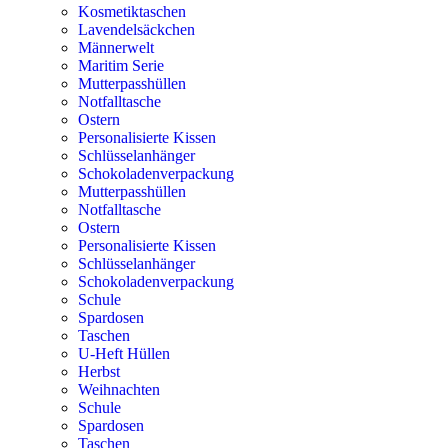
Kosmetiktaschen
Lavendelsäckchen
Männerwelt
Maritim Serie
Mutterpasshüllen
Notfalltasche
Ostern
Personalisierte Kissen
Schlüsselanhänger
Schokoladenverpackung
Mutterpasshüllen
Notfalltasche
Ostern
Personalisierte Kissen
Schlüsselanhänger
Schokoladenverpackung
Schule
Spardosen
Taschen
U-Heft Hüllen
Herbst
Weihnachten
Schule
Spardosen
Taschen