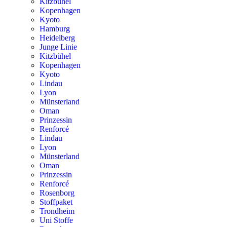
Kitzbühel
Kopenhagen
Kyoto
Hamburg
Heidelberg
Junge Linie
Kitzbühel
Kopenhagen
Kyoto
Lindau
Lyon
Münsterland
Oman
Prinzessin
Renforcé
Lindau
Lyon
Münsterland
Oman
Prinzessin
Renforcé
Rosenborg
Stoffpaket
Trondheim
Uni Stoffe