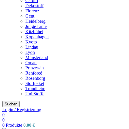
Cardiff
Dekostoff
Florenz
Gent
Heidelberg
Junge Linie
Kitzbühel
Kopenhagen
Kyoto
Lindau
Lyon
Münsterland
Oman
Prinzessin
Renforcé
Rosenborg
Stoffpaket
Trondheim
Uni Stoffe
Suchen
Login / Registrierung
0
0
0
Produkte
0,00
€