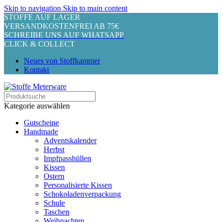
Skip to navigation
Skip to main content
STOFFE AUF LAGER
VERSANDKOSTENFREI AB 75€
SCHREIBE UNS AUF WHATSAPP
CLICK & COLLECT
Neues von Stoffkammer
Kontakt
Kategorie auswählen
Gutscheine
Handmade
Adventskalender
Herbst
Impfpasshüllen
Kissen
Ostern
Personalisierte Kissen
Schokoladenverpackung
Schule
Taschen
Weihnachten