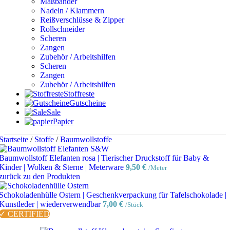
Maßbänder
Nadeln / Klammern
Reißverschlüsse & Zipper
Rollschneider
Scheren
Zangen
Zubehör / Arbeitshilfen
Scheren
Zangen
Zubehör / Arbeitshilfen
Stoffreste
Gutscheine
Sale
Papier
Startseite
/
Stoffe
/
Baumwollstoffe
Baumwollstoff Elefanten rosa | Tierischer Druckstoff für Baby &
Kinder | Wolken & Sterne | Meterware
9,50
€
/Meter
zurück zu den Produkten
Schokoladenhülle Ostern | Geschenkverpackung für Tafelschokolade |
Kunstleder | wiederverwendbar
7,00
€
/Stück
✓ CERTIFIED