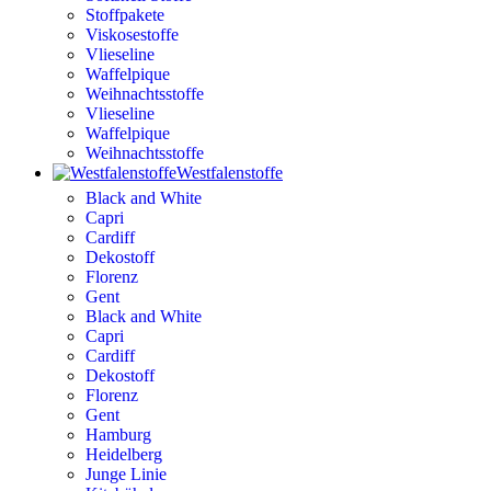
Stoffpakete
Viskosestoffe
Vlieseline
Waffelpique
Weihnachtsstoffe
Vlieseline
Waffelpique
Weihnachtsstoffe
Westfalenstoffe
Black and White
Capri
Cardiff
Dekostoff
Florenz
Gent
Black and White
Capri
Cardiff
Dekostoff
Florenz
Gent
Hamburg
Heidelberg
Junge Linie