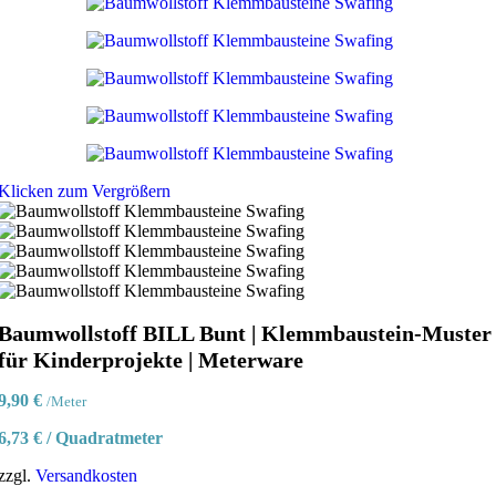
Klicken zum Vergrößern
Baumwollstoff BILL Bunt | Klemmbaustein-Muster
für Kinderprojekte | Meterware
9,90
€
/Meter
6,73
€
/
Quadratmeter
zzgl.
Versandkosten