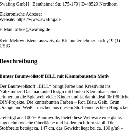
Swafing GmbH | Bentheimer Str. 175-179 | D-48529 Nordhorn
Elektronische Adresse:
Website: https://www.swafing.de
E-Mail: office@swafing.de
Kein Mehrwertsteuerausweis, da Kleinunternehmer nach §19 (1)
UStG.
Beschreibung
Bunter Baumwollstoff BILL mit Klemmbaustein-Motiv
Der Baumwollstoff „BILL“ bringt Farbe und Kreativität ins
Nähzimmer! Das markante Design mit bunten Klemmbausteinen
erinnert an die Spielwelt vieler Kinder und ist damit ideal für fröhliche
DIY-Projekte. Die kunterbunten Farben – Rot, Blau, Gelb, Grün,
Orange und Weiß – machen aus diesem Stoff einen echten Hingucker.
Gefertigt aus 100 % Baumwolle, bietet diese Webware eine glatte,
angenehm weiche Oberfläche und ist dennoch formstabil. Die
Stoffbreite beträgt ca. 147 cm, das Gewicht liegt bei ca. 130 g/m² –