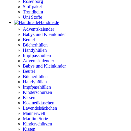
Rosenborg
Stoffpaket
Trondheim
Uni Stoffe
Handmade
Adventskalender
Babys und Kleinkinder
Beutel
Bücherhüllen
Handyhüllen
Impfpasshüllen
Adventskalender
Babys und Kleinkinder
Beutel
Bücherhüllen
Handyhüllen
Impfpasshüllen
Kinderschürzen
Kissen
Kosmetiktaschen
Lavendelsäckchen
Männerwelt
Maritim Serie
Kinderschürzen
Kissen