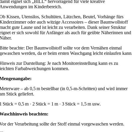
damit eignet sich „BILL“ hervorragend für viele kreative
Anwendungen im Kinderbereich.
Ob Kissen, Utensilos, Schultüten, Lätzchen, Beutel, Vorhänge fürs
Kinderzimmer oder auch witzige Accessoires – dieser Baumwollstoff
macht gute Laune und ist leicht zu verarbeiten. Dank seiner Struktur
eignet er sich sowohl für Anfänger als auch für geübte Näherinnen und
Näher.
Bitte beachte: Der Baumwollstoff sollte vor dem Vernähen einmal
gewaschen werden, da er beim ersten Waschgang leicht einlaufen kann
Hinweis zur Darstellung: Je nach Monitoreinstellung kann es zu
leichten Farbabweichungen kommen.
Mengenangabe:
Meterware – ab 0,5 m bestellbar (in 0,5‑m‑Schritten) und wird immer
am Stück geliefert.
1 Stück = 0,5 m · 2 Stück = 1 m · 3 Stück = 1,5 m usw.
Waschhinweis beachten:
Vor der Verarbeitung sollte der Stoff einmal vorgewaschen werden.