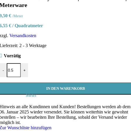
Meterware
9,50
€
/Meter
6,55
€
/
Quadratmeter
zzgl.
Versandkosten
Lieferzeit:
2 - 3 Werktage
Vorrätig
Baumwollstoff Elefanten grau | Tierischer Druckstoff für Baby & Kin
-
+
IN DEN WARENKORB
Meter
Hinweis an alle Kundinnen und Kunden!
Bestellungen werden ab dem
06. Januar 2025 wieder versendet. Sie können weiterhin wie gewohnt
bestellen – wir bearbeiten Ihre Bestellung, sobald der Versand wieder
möglich ist.
Zur Wunschliste hinzufügen