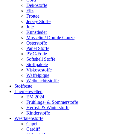
Dekostoffe
Filz
Frottee
Jersey Stoffe
Jute
Kunstleder
Musselin / Double Gauze
Osterstoffe
Panel Stoffe
PVC-Folie
Softshell Stoffe
Stoffpakete
Viskosestoffe
Waffelpique
Weihnachtsstoffe
Stoffreste
Themenwelten
EM 2024
Frühlings- & Sommerstoffe
Herbst- & Winterstoffe
Kinderstoffe
Westfalenstoffe
Capri
Cardiff