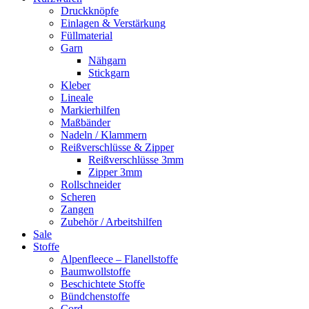
Druckknöpfe
Einlagen & Verstärkung
Füllmaterial
Garn
Nähgarn
Stickgarn
Kleber
Lineale
Markierhilfen
Maßbänder
Nadeln / Klammern
Reißverschlüsse & Zipper
Reißverschlüsse 3mm
Zipper 3mm
Rollschneider
Scheren
Zangen
Zubehör / Arbeitshilfen
Sale
Stoffe
Alpenfleece – Flanellstoffe
Baumwollstoffe
Beschichtete Stoffe
Bündchenstoffe
Cord