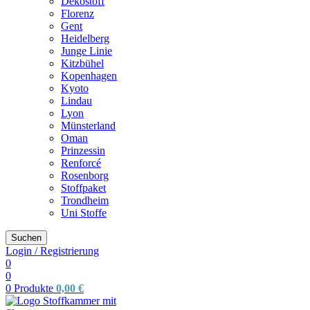
Dekostoff
Florenz
Gent
Heidelberg
Junge Linie
Kitzbühel
Kopenhagen
Kyoto
Lindau
Lyon
Münsterland
Oman
Prinzessin
Renforcé
Rosenborg
Stoffpaket
Trondheim
Uni Stoffe
Suchen
Login / Registrierung
0
0
0
Produkte
0,00
€