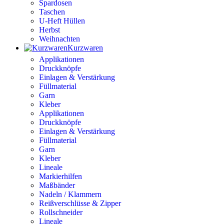
Spardosen
Taschen
U-Heft Hüllen
Herbst
Weihnachten
Kurzwaren
Applikationen
Druckknöpfe
Einlagen & Verstärkung
Füllmaterial
Garn
Kleber
Applikationen
Druckknöpfe
Einlagen & Verstärkung
Füllmaterial
Garn
Kleber
Lineale
Markierhilfen
Maßbänder
Nadeln / Klammern
Reißverschlüsse & Zipper
Rollschneider
Lineale