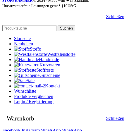
STOFFKAMMER
© 2024 - Made with ❤ in Saarland.
Umsatzsteuerfreie Leistungen gemäß §19UStG.
Schließen
Suchen
Startseite
Neuheiten
Stoffe
Westfalenstoffe
Handmade
Kurzwaren
Stoffreste
Gutscheine
Sale
Kontakt
Wunschliste
Produkte vergleichen
Login / Registrierung
Warenkorb
Schließen
Facebook
Instagram
WhatsApp
WhatsApp