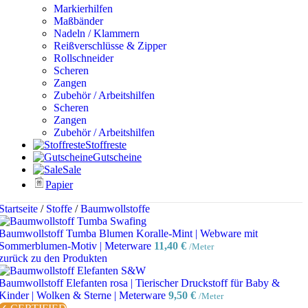
Markierhilfen
Maßbänder
Nadeln / Klammern
Reißverschlüsse & Zipper
Rollschneider
Scheren
Zangen
Zubehör / Arbeitshilfen
Scheren
Zangen
Zubehör / Arbeitshilfen
Stoffreste
Gutscheine
Sale
Papier
Startseite
/
Stoffe
/
Baumwollstoffe
Baumwollstoff Tumba Blumen Koralle-Mint | Webware mit
Sommerblumen-Motiv | Meterware
11,40
€
/Meter
zurück zu den Produkten
Baumwollstoff Elefanten rosa | Tierischer Druckstoff für Baby &
Kinder | Wolken & Sterne | Meterware
9,50
€
/Meter