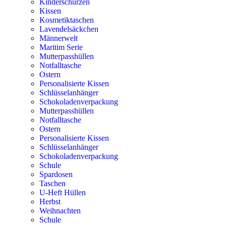
Kinderschürzen
Kissen
Kosmetiktaschen
Lavendelsäckchen
Männerwelt
Maritim Serie
Mutterpasshüllen
Notfalltasche
Ostern
Personalisierte Kissen
Schlüsselanhänger
Schokoladenverpackung
Mutterpasshüllen
Notfalltasche
Ostern
Personalisierte Kissen
Schlüsselanhänger
Schokoladenverpackung
Schule
Spardosen
Taschen
U-Heft Hüllen
Herbst
Weihnachten
Schule