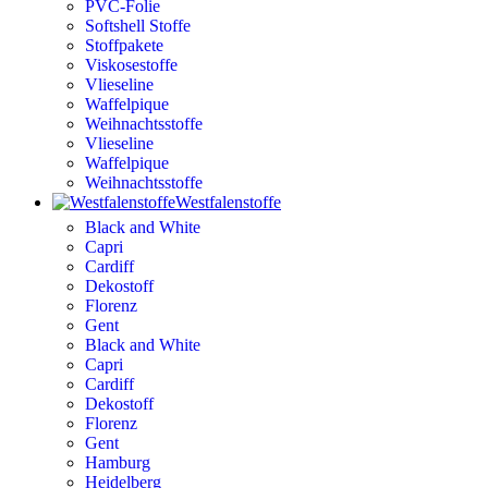
PVC-Folie
Softshell Stoffe
Stoffpakete
Viskosestoffe
Vlieseline
Waffelpique
Weihnachtsstoffe
Vlieseline
Waffelpique
Weihnachtsstoffe
Westfalenstoffe
Black and White
Capri
Cardiff
Dekostoff
Florenz
Gent
Black and White
Capri
Cardiff
Dekostoff
Florenz
Gent
Hamburg
Heidelberg