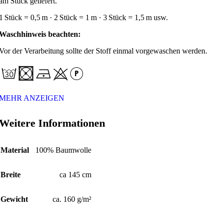
am Stück geliefert.
1 Stück = 0,5 m · 2 Stück = 1 m · 3 Stück = 1,5 m usw.
Waschhinweis beachten:
Vor der Verarbeitung sollte der Stoff einmal vorgewaschen werden.
MEHR ANZEIGEN
Weitere Informationen
Material
100% Baumwolle
Breite
ca 145 cm
Gewicht
ca. 160 g/m²