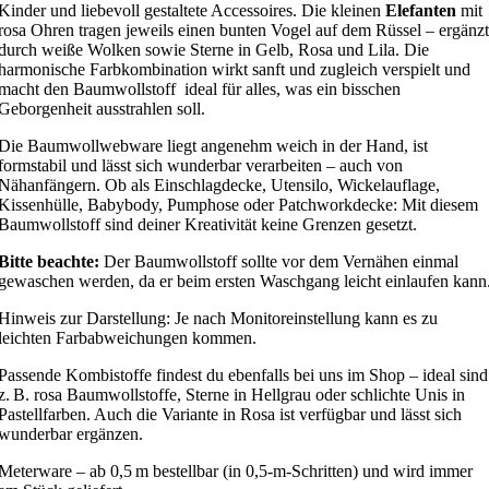
Kinder und liebevoll gestaltete Accessoires. Die kleinen
Elefanten
mit
rosa Ohren tragen jeweils einen bunten Vogel auf dem Rüssel – ergänzt
durch weiße Wolken sowie Sterne in Gelb, Rosa und Lila. Die
harmonische Farbkombination wirkt sanft und zugleich verspielt und
macht den Baumwollstoff ideal für alles, was ein bisschen
Geborgenheit ausstrahlen soll.
Die Baumwollwebware liegt angenehm weich in der Hand, ist
formstabil und lässt sich wunderbar verarbeiten – auch von
Nähanfängern. Ob als Einschlagdecke, Utensilo, Wickelauflage,
Kissenhülle, Babybody, Pumphose oder Patchworkdecke: Mit diesem
Baumwollstoff sind deiner Kreativität keine Grenzen gesetzt.
Bitte beachte:
Der Baumwollstoff sollte vor dem Vernähen einmal
gewaschen werden, da er beim ersten Waschgang leicht einlaufen kann
Hinweis zur Darstellung: Je nach Monitoreinstellung kann es zu
leichten Farbabweichungen kommen.
Passende Kombistoffe findest du ebenfalls bei uns im Shop – ideal sind
z. B. rosa Baumwollstoffe, Sterne in Hellgrau oder schlichte Unis in
Pastellfarben. Auch die Variante in Rosa ist verfügbar und lässt sich
wunderbar ergänzen.
Meterware – ab 0,5 m bestellbar (in 0,5‑m‑Schritten) und wird immer